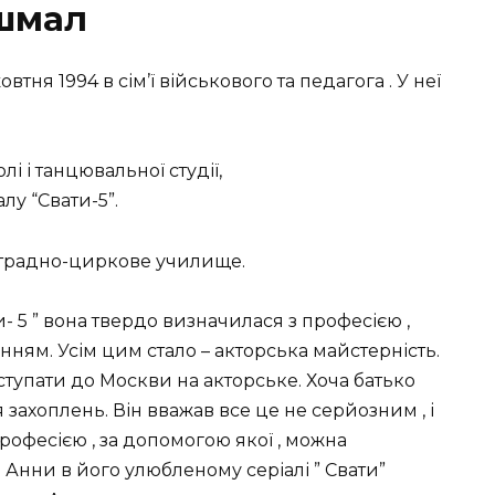
ошмал
ня 1994 в сім’ї військового та педагога . У неї
і і танцювальної студії,
лу “Свати-5”.
естрадно-циркове училище.
- 5 ” вона твердо визначилася з професією ,
нням. Усім цим стало – акторська майстерність.
тупати до Москви на акторське. Хоча батько
ся захоплень. Він вважав все це не серйозним , і
и професією , за допомогою якої , можна
і Анни в його улюбленому серіалі ” Свати”