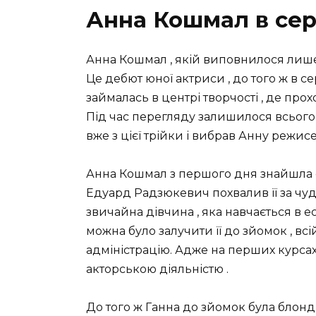
Анна Кошмал в сер
Анна Кошмал , якій виповнилося лише 1
Це дебют юної актриси , до того ж в с
займалась в центрі творчості , де про
Під час перегляду залишилося всього т
вже з цієї трійки і вибрав Анну режис
Анна Кошмал з першого дня знайшла сп
Едуард Радзюкевич похвалив її за чуд
звичайна дівчина , яка навчається в е
можна було залучити її до зйомок , вс
адміністрацію. Адже на перших курсах
акторською діяльністю .
До того ж Ганна до зйомок була блонди