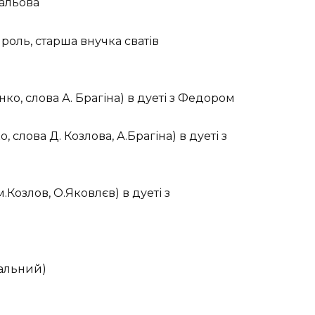
вальова
а роль, старша внучка сватів
нко, слова А. Брагіна) в дуеті з Федором
, слова Д. Козлова, А.Брагіна) в дуеті з
.Козлов, О.Яковлєв) в дуеті з
тальний)