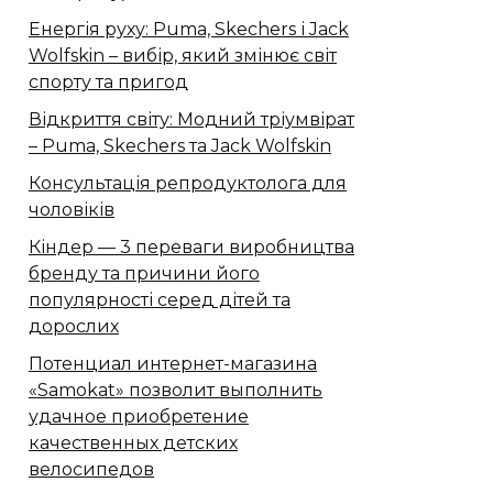
Енергія руху: Puma, Skechers і Jack
Wolfskin – вибір, який змінює світ
спорту та пригод
Відкриття світу: Модний тріумвірат
– Puma, Skechers та Jack Wolfskin
Консультація репродуктолога для
чоловіків
Кіндер — 3 переваги виробництва
бренду та причини його
популярності серед дітей та
дорослих
Потенциал интернет-магазина
«Samokat» позволит выполнить
удачное приобретение
качественных детских
велосипедов