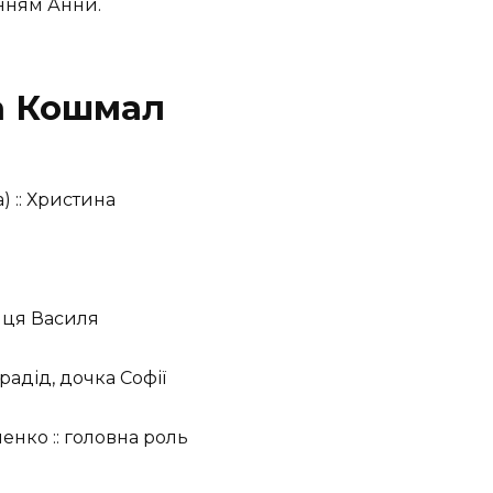
анням Анни.
а Кошмал
) :: Христина
ниця Василя
радід, дочка Софії
ленко :: головна роль