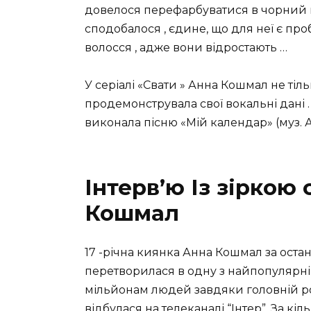
довелося перефарбуватися в чорний ко
сподобалося , єдине, що для неї є пр
волосся , адже вони відростають …
У серіалі «Свати » Анна Кошмал не тіль
продемонструвала свої вокальні дані
виконала пісню «Мій календар» (муз. А.
Інтерв’ю Із зіркою 
Кошмал
17 -річна киянка Анна Кошмал за остан
перетворилася в одну з найпопулярніши
мільйонам людей завдяки головній ролі 
відбулася на телеканалі “Інтер”. За кіл