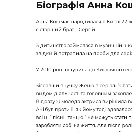
Біографія Анна К
Анна Кошмал народилася в Києві 22 жовт
є старший брат – Сергій.
З дитинства займалася в музичній школ
звідки й потрапила на проби для серіа
У 2010 році вступила до Київського 
Зігравши внучку Женю в серіалі “Свати
видом діяльності та головним захопле
Відразу ж молода актриса вирішила вс
Ані був проти її, як йому тоді здавало
всі ці ” пісні і танцю ” не можуть стат
заробляти собі на життя. Але після рол