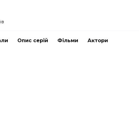
ів
али
Опис серій
Фільми
Актори