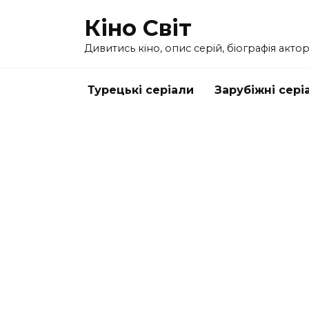
Перейти
Кіно Світ
до
вмісту
Дивитись кіно, опис серій, біографія актор
Турецькі серіали
Зарубіжні сері