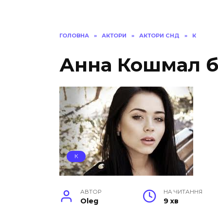
ГОЛОВНА
»
АКТОРИ
»
АКТОРИ СНД
»
К
Анна Кошмал б
К
АВТОР
НА ЧИТАННЯ
Oleg
9 хв