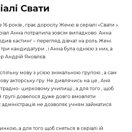
іалі Свати
6 років , грає дорослу Женю в серіалі «Свати ».
еріал Анна потрапила зовсім випадково. Анна
ходив кастинг – перегляд дівчат на роль Жені.
ри кандидатури , і Анна була однією з них, а
ер Андрій Яковлєв.
ільну мову з усією знімальною групою , а сам
ову акторську гру. Не дивлячись на це , Аня
страдно- цирковому училищі , а для того , щоб
ій групі довелося дуже довго вмовляти
 адміністрація не дозволяє учням займатися
нкою, а для того щоб сняться в серіалі їй