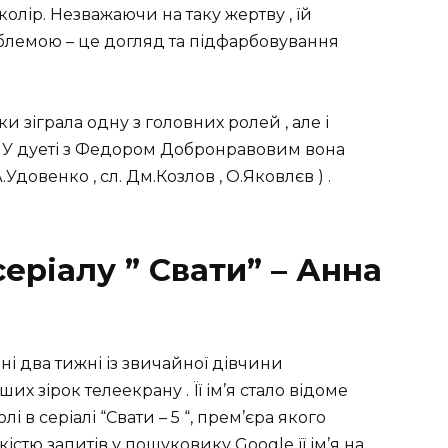
лір. Незважаючи на таку жертву , їй
облемою – це догляд та підфарбовування
ки зіграла одну з головних ролей , але і
 . У дуеті з Федором Добронравовим вона
Удовенко , сл. Дм.Козлов , О.Яковлєв ) .
серіалу ” Свати” – Анна
ні два тижні із звичайної дівчини
х зірок телеекрану . Її ім’я стало відоме
в серіалі “Свати – 5 “, прем’єра якого
ькістю запитів у пошуковику Google її ім’я на