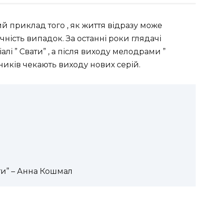
й приклад того , як життя відразу може
чність випадок. За останні роки глядачі
алі ” Свати” , а після виходу мелодрами ”
ьників чекають виходу нових серій.
ати” – Анна Кошмал