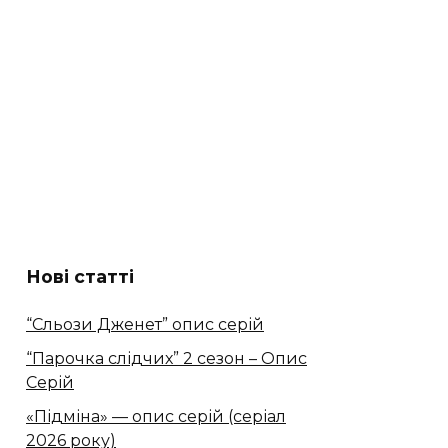
Нові статті
“Сльози Дженет” опис серій
“Парочка слідчих” 2 сезон – Опис
Серій
«Підміна» — опис серій (серіал
2026 року)