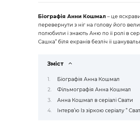
Біографія Анни Кошмал
– це яскрави
перевернути з ніг на голову його вели
полюбили і знають Аню по її ролі в сері
Сашка” біля екранів безліч її шанувал
Зміст
Біографія Анна Кошмал
Фільмографія Анна Кошмал
Анна Кошмал в серіалі Свати
Інтерв’ю Із зіркою серіалу ” Св