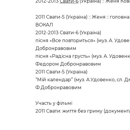
2012-2013
Свати-6
(Україна) :: Женя Ко
2011 Свати-5 (Україна) :: Женя :: головн
ВОКАЛ
2012-2013 Свати-6 (Україна)
пісня «Все повториться» (муз. А. Удове
Добронравовим
пісня «Радісна грусть» (муз. А. Удовенко
Федором Добронравовим
2011 Свати-5 (Україна)
“Мій календар” (муз. А.Удовенко, сл. Дм
Ф.Добронравовим
Участь у фільмі
2011 Свати: життя без гриму (докумен