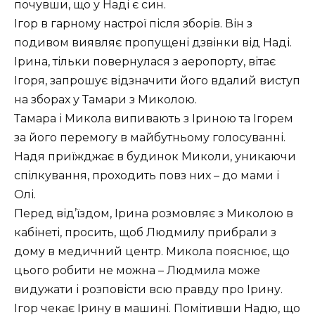
почувши, що у Наді є син.
Ігор в гарному настрої після зборів. Він з
подивом виявляє пропущені дзвінки від Наді.
Ірина, тільки повернулася з аеропорту, вітає
Ігоря, запрошує відзначити його вдалий виступ
на зборах у Тамари з Миколою.
Тамара і Микола випивають з Іриною та Ігорем
за його перемогу в майбутньому голосуванні.
Надя приїжджає в будинок Миколи, уникаючи
спілкування, проходить повз них – до мами і
Олі.
Перед від’їздом, Ірина розмовляє з Миколою в
кабінеті, просить, щоб Людмилу прибрали з
дому в медичний центр. Микола пояснює, що
цього робити не можна – Людмила може
видужати і розповісти всю правду про Ірину.
Ігор чекає Ірину в машині. Помітивши Надю, що