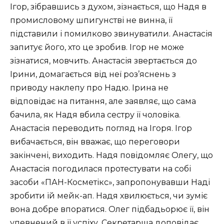
Ігор, зібравшись з духом, зізнається, що Надя в
промисловому шпигунстві не винна, її
підставили і помилково звинуватили. Анастасія
запитує його, хто це зробив. Ігор не може
зізнатися, мовчить. Анастасія звертається до
Ірини, домагається від неї роз’яснень з
приводу наклепу про Надю. Ірина не
відповідає на питання, але заявляє, що сама
бачила, як Надя вбила сестру її чоловіка.
Анастасія переводить погляд на Ігоря. Ігор
вибачається, він вважає, що переговори
закінчені, виходить. Надя повідомляє Олегу, що
Анастасія погодилася протестувати на собі
засоби «ПАН-Косметікс», запропонувавши Наді
зробити їй мейк-ап. Надя хвилюється, чи зуміє
вона добре впоратися. Олег підбадьорює її, він
упевнений в її успіху. Секретарша доповідає