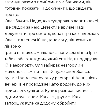
загинув разом з прийомними батьками, він
готовий показати їй документи, що свідчать
про це.
Олег бачить Надю, яка судорожно ловить таксі,
їде слідом за нею. Детектив вручає Наді
документи про смерть, вона втрачає свідомість.
Олег кидається їй на допомогу, відвозить в
лікарню.
Ірина підпалює малюнок з написом «Тітка Іра, я
тебе люблю. Андрій», який син Наді подарував
їй в аеропорту. Оля забирає незгорілий
малюнок зі сміття – він їй дуже сподобався.
Кулик і Катя вечеряють у ресторані. Коли, після
вечері, він проводжає Катю додому, до них
пристають хулігани. Кулик розправляється з
одним хуліганом, Катя – з другим. Катя
запрошує Кулика додому, обробити