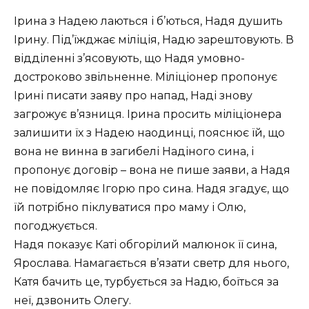
Ірина з Надею лаються і б’ються, Надя душить
Ірину. Під’їжджає міліція, Надю зарештовують. В
відділенні з’ясовують, що Надя умовно-
достроково звільненне. Міліціонер пропонує
Ірині писати заяву про напад, Наді знову
загрожує в’язниця. Ірина просить міліціонера
залишити їх з Надею наодинці, пояснює їй, що
вона не винна в загибелі Надіного сина, і
пропонує договір – вона не пише заяви, а Надя
не повідомляє Ігорю про сина. Надя згадує, що
їй потрібно піклуватися про маму і Олю,
погоджується.
Надя показує Каті обгорілий малюнок її сина,
Ярослава. Намагається в’язати светр для нього,
Катя бачить це, турбується за Надю, боїться за
неї, дзвонить Олегу.