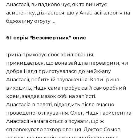
Анастасії, випадково чує, як та вичитує
асистентку, дізнається, що у Анастасії алергія на
бджолину отруту …
61 серія “Безсмертник” опис
Ірина приховує своє хвилювання,
прикидається, що вона зайшла перевірити, чи
добре Надя приготувалася до мейк-апу
Анастасії, робить їй зауваження. Коли Ірина
виходить, Надя сама пробує свій саморобний
крем, завдає мазок собі на зап’ясті.
Анастасія в палаті, відходить після вчасно
проведеного лікування. Олег, Надя і асистентка
Анастасії намагаються з’ясувати, що ж
спровокувало захворювання. Доктор Сомов
вважає, що реакція викликана бджолиною