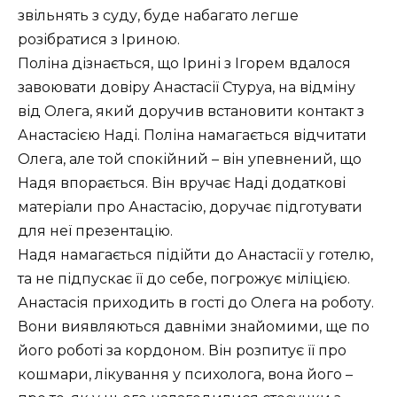
звільнять з суду, буде набагато легше
розібратися з Іриною.
Поліна дізнається, що Ірині з Ігорем вдалося
завоювати довіру Анастасії Стуруа, на відміну
від Олега, який доручив встановити контакт з
Анастасією Наді. Поліна намагається відчитати
Олега, але той спокійний – він упевнений, що
Надя впорається. Він вручає Наді додаткові
матеріали про Анастасію, доручає підготувати
для неї презентацію.
Надя намагається підійти до Анастасії у готелю,
та не підпускає її до себе, погрожує міліцією.
Анастасія приходить в гості до Олега на роботу.
Вони виявляються давніми знайомими, ще по
його роботі за кордоном. Він розпитує її про
кошмари, лікування у психолога, вона його –