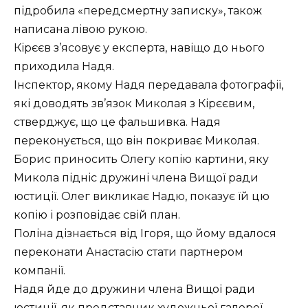
підробила «передсмертну записку», також
написана лівою рукою.
Кірєєв з’ясовує у експерта, навіщо до нього
приходила Надя.
Інспектор, якому Надя передавала фотографії,
які доводять зв’язок Миколая з Кірєєвим,
стверджує, що це фальшивка. Надя
переконується, що він покриває Миколая.
Борис приносить Олегу копію картини, яку
Микола підніс дружині члена Вищої ради
юстиції. Олег викликає Надю, показує їй цю
копію і розповідає свій план.
Поліна дізнається від Ігоря, що йому вдалося
переконати Анастасію стати партнером
компанії.
Надя йде до дружини члена Вищої ради
юстиції, як представник художньої галереї,