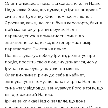
Олег приїжджає, намагається заспокоїти Надю.
Надя каже йому, що думає, що Ірина викрала її
сина з дитбудинку. Олег помічає малюнок
Ярослава, каже, що коли був в аеропорту, бачив
цей малюнок у Ірини в руках. Надя
переконується в причетності Ірини до
зникнення сина, каже, що тепер має намір
перетворити її життя на пекло.
Поліна зауважує побої у Ірини, розпитує про
подію, просить свою людину дізнатися, чому
Ірина вчора була у відділенні міліції.
Олег викликає Ірину до себе в кабінет,
звинувачує її в тому, що вона викрала Надіного
сина – та у відповідь звинувачує його в тому, що
він одержимий Надею.
Ірина викликає Надю, заявляє, що вона
порушила договір, розповівши про сина Олегу,