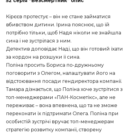
52 серія “Безсмертник” опис
Кірєєв протестує – він не стане займатися
вбивством дитини. Ірина пояснює, що їй
потрібно тільки, щоб Надя ніколи не знайшла
сина і не зустрілася з ним.
Детектив доповідає Наді, що він готовий їхати
за кордон на розшуки її сина.
Поліна просить Бориса по-дружньому
поговорити з Олегом, налаштувати його на
відстоювання посади гендиректора компанії.
Тамара дізнається, що Поліна хоче зустрітися з
топ-менеджерами «ПАН-Косметікс», але не
переживає – вона впевнена, що та не зможе
переконати їх підтримати Олега. Поліна при
особистій зустрічі вручає топ-менеджерам
стратегію розвитку компанії, створену