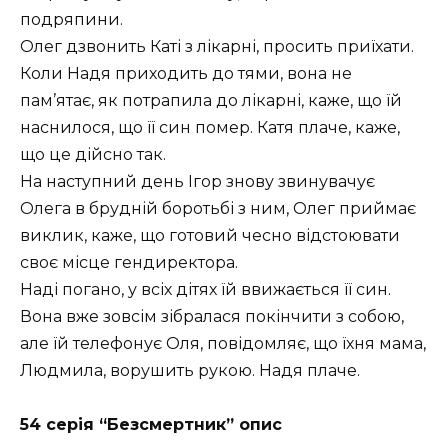
подряпини.
Олег дзвонить Каті з лікарні, просить приїхати.
Коли Надя приходить до тями, вона не
пам’ятає, як потрапила до лікарні, каже, що їй
наснилося, що її син помер. Катя плаче, каже,
що це дійсно так.
На наступний день Ігор знову звинувачує
Олега в брудній боротьбі з ним, Олег приймає
виклик, каже, що готовий чесно відстоювати
своє місце гендиректора.
Наді погано, у всіх дітях їй ввижається її син.
Вона вже зовсім зібралася покінчити з собою,
але їй телефонує Оля, повідомляє, що їхня мама,
Людмила, ворушить рукою. Надя плаче.
54 серія “Безсмертник” опис