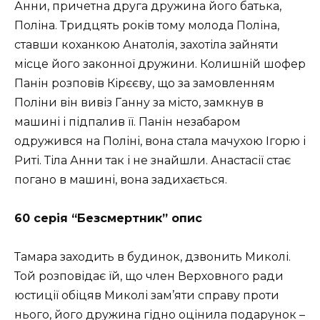
Анни, причетна друга дружина його батька,
Поліна. Тридцять років тому молода Поліна,
ставши коханкою Анатолія, захотіла зайняти
місце його законної дружини. Колишній шофер
Панін розповів Кірєєву, що за замовленням
Поліни він вивіз Ганну за місто, замкнув в
машині і підпалив її. Панін незабаром
одружився на Поліні, вона стала мачухою Ігорю і
Риті. Тіла Анни так і не знайшли. Анастасії стає
погано в машині, вона задихається.
60 серія “Безсмертник” опис
Тамара заходить в будинок, дзвонить Миколі.
Той розповідає їй, що член Верховного ради
юстиції обіцяв Миколі зам’яти справу проти
нього, його дружина гідно оцінила подарунок –