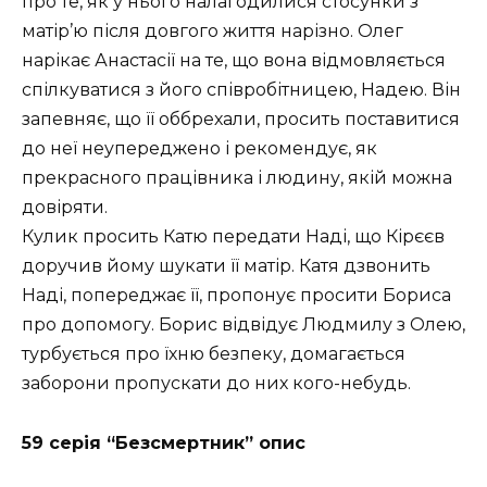
про те, як у нього налагодилися стосунки з
матір’ю після довгого життя нарізно. Олег
нарікає Анастасії на те, що вона відмовляється
спілкуватися з його співробітницею, Надею. Він
запевняє, що її оббрехали, просить поставитися
до неї неупереджено і рекомендує, як
прекрасного працівника і людину, якій можна
довіряти.
Кулик просить Катю передати Наді, що Кірєєв
доручив йому шукати її матір. Катя дзвонить
Наді, попереджає її, пропонує просити Бориса
про допомогу. Борис відвідує Людмилу з Олею,
турбується про їхню безпеку, домагається
заборони пропускати до них кого-небудь.
59 серія “Безсмертник” опис