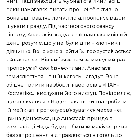
ним. Надя знаходить журналіста, який всі ці
роки намагався писати про неї об’єктивно.
Вона відправляє йому листа, пропонує разом
шукати правду. Під час чергового сеансу
гіпнозу, Анастасія згадує свій найщасливіший
день, розуміє, що у неї були діти – хлопчик і
дівчинка. Вона хоче знайти їх. Ігор зустрічається
з Анастасією. Він вибачається за минулий раз,
пропонує їй свої бізнес-плани. Анастасія
замислюється – він їй когось нагадує. Вона
обіцяє прийти на збори інвесторів в «ПАН-
Косметікс», вислухати його виступ. Повідомляє,
що спілкується з Надею, яка повинна зробити
їй мейк-ап, пропонує зв’язуватися через неї.
Ірина дізнається, що Анастасія прийде в
компанію, і Надя буде робити їй макіяж. Ірина
без запрошення відправляється в готель до