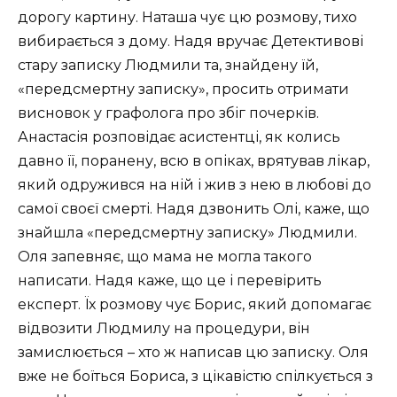
дорогу картину. Наташа чує цю розмову, тихо
вибирається з дому. Надя вручає Детективові
стару записку Людмили та, знайдену їй,
«передсмертну записку», просить отримати
висновок у графолога про збіг почерків.
Анастасія розповідає асистентці, як колись
давно її, поранену, всю в опіках, врятував лікар,
який одружився на ній і жив з нею в любові до
самої своєї смерті. Надя дзвонить Олі, каже, що
знайшла «передсмертну записку» Людмили.
Оля запевняє, що мама не могла такого
написати. Надя каже, що це і перевірить
експерт. Їх розмову чує Борис, який допомагає
відвозити Людмилу на процедури, він
замислюється – хто ж написав цю записку. Оля
вже не боїться Бориса, з цікавістю спілкується з