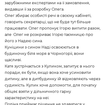
зарубіжними експертами на її замовлення,
видавши її за розробку Олега.
Олег збирає особисті речі в своєму кабінеті,
говорить секретарці, що не буде тут більше
працювати. Олег пропонує Ігорю випити разом,
але Олег не розкриває Ігорю таємницю про
його з Надею сина.
Куніцини з сином Наді освоюються в
будиночку біля моря в Чорногорії, вони
щасливі.
Катя зустрічається з Куликом, запитує в нього
поради, як бути, якщо вона хоче усиновити
дитину, але в дитбудинку їй відмовляють через
судимість. Кулик хоче допомогти, для початку
обіцяє взяти у дільничного гарну
характеристику на неї.
Поліна приймає рішення не здаватися у