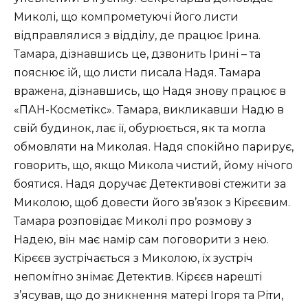
Миколі, що компрометуючі його листи
відправлялися з відділу, де працює Ірина.
Тамара, дізнавшись це, дзвонить Ірині – та
пояснює їй, що листи писала Надя. Тамара
вражена, дізнавшись, що Надя знову працює в
«ПАН-Косметікс». Тамара, викликавши Надю в
свій будинок, лає її, обурюється, як та могла
обмовляти на Миколая. Надя спокійно парирує,
говорить, що, якщо Микола чистий, йому нічого
боятися. Надя доручає Детективові стежити за
Миколою, щоб довести його зв’язок з Кірєєвим.
Тамара розповідає Миколі про розмову з
Надею, він має намір сам поговорити з нею.
Кірєєв зустрічається з Миколою, їх зустріч
непомітно знімає Детектив. Кірєєв нарешті
з’ясував, що до зникнення матері Ігоря та Ріти,