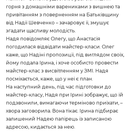
горня з домашніми варениками з вишнею та
привітанням з поверненням на Батьківщину
від Надії Шевченко – зачаровує її, змушує
згадати щасливу молодість.
Надя повідомляє Олегу, що Анастасія
погодилася відвідати майстер-класи. Олег
каже, що Надіні пропозиції, під виглядом своїх,
йому подала Ірина, і хоче особисто провести
майстер-клас з висвітленням у ЗМІ. Надя
посміхається, каже, що у неї є план.
На наступний день, під час підготовки до
майстер-класу, Надя при Ірині зображує, що їй
подзвонили, вимагаючи терміново приїхати, –
хвора заговорила. Вона тікає. Ірина підбирає
залишений Надею папірець із записаною
адресою, кидається за нею.