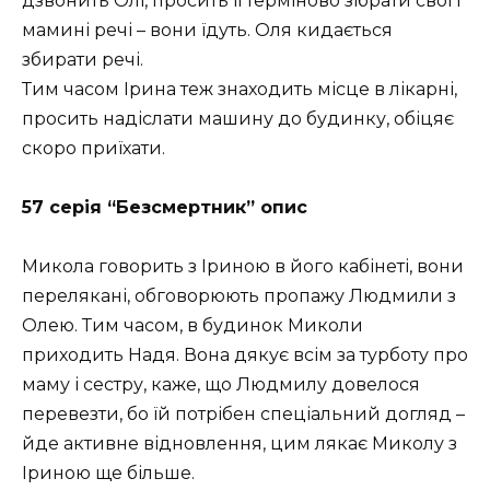
дзвонить Олі, просить її терміново зібрати свої і
мамині речі – вони їдуть. Оля кидається
збирати речі.
Тим часом Ірина теж знаходить місце в лікарні,
просить надіслати машину до будинку, обіцяє
скоро приїхати.
57 серія “Безсмертник” опис
Микола говорить з Іриною в його кабінеті, вони
перелякані, обговорюють пропажу Людмили з
Олею. Тим часом, в будинок Миколи
приходить Надя. Вона дякує всім за турботу про
маму і сестру, каже, що Людмилу довелося
перевезти, бо їй потрібен спеціальний догляд –
йде активне відновлення, цим лякає Миколу з
Іриною ще більше.