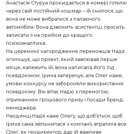
Анастасія Стуруа прокидається в номері готелю
через свій постійний кошмар – їй снилося, що
вона не може вибратися з палаючого
автомобіля. Вона дзвонить асистентці, просить
записати її на прийом до кращого
психоаналітика.
На церемонії нагородження переможців Надя
оголошує, що проект, який завоював перше
місце, належить їй, вона написала його під
псевдонімом. Ірина заперечує, але Олег каже,
умови конкурсу не забороняли використання
псевдоніму. Він вітає Надю з перемогою,
отриманням грошового призу і посади бренд-
менеджера.
Наодинці Надя каже Олегу, що доб’ється, щоб
Ірина сама звільнилася з компанії, втратила все.
Олег, як гендиректор, дає їй важливе