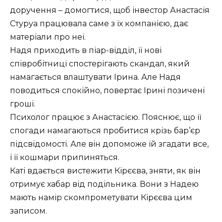
доручення – домогтися, щоб інвестор Анастасія
Стуруа працювала саме з їх компанією, дає
матеріали про неї.
Надя приходить в піар-відділ, її нові
співробітниці спостерігають скандал, який
намагається влаштувати Ірина. Але Надя
поводиться спокійно, повертає Ірині позичені
гроші.
Психолог працює з Анастасією. Пояснює, що її
спогади намагаються пробитися крізь бар’єр
підсвідомості. Але він допоможе їй згадати все,
і її кошмари припиняться.
Каті вдається вистежити Кірєєва, зняти, як він
отримує хабар від подільника. Вони з Надею
мають намір скомпрометувати Кірєєва цим
записом.