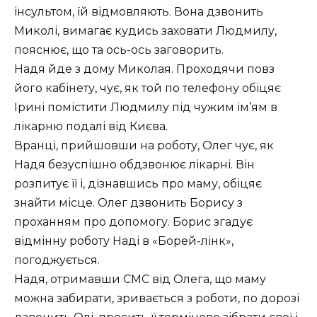
інсультом, їй відмовляють. Вона дзвонить
Миколі, вимагає кудись заховати Людмилу,
пояснює, що та ось-ось заговорить.
Надя йде з дому Миколая. Проходячи повз
його кабінету, чує, як той по телефону обіцяє
Ірині помістити Людмилу під чужим ім’ям в
лікарню подалі від Києва.
Вранці, прийшовши на роботу, Олег чує, як
Надя безуспішно обдзвонює лікарні. Він
розпитує її і, дізнавшись про маму, обіцяє
знайти місце. Олег дзвонить Борису з
проханням про допомогу. Борис згадує
відмінну роботу Наді в «Борей-лінк»,
погоджується.
Надя, отримавши СМС від Олега, що маму
можна забирати, зривається з роботи, по дорозі