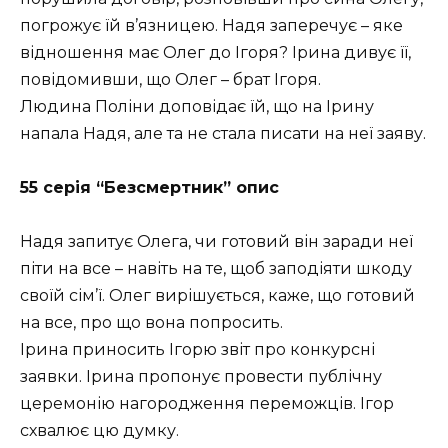
погрожує їй в’язницею. Надя заперечує – яке
відношення має Олег до Ігоря? Ірина дивує її,
повідомивши, що Олег – брат Ігоря.
Людина Поліни доповідає їй, що на Ірину
напала Надя, але та не стала писати на неї заяву.
55 серія “Безсмертник” опис
Надя запитує Олега, чи готовий він заради неї
піти на все – навіть на те, щоб заподіяти шкоду
своїй сім’ї. Олег вирішується, каже, що готовий
на все, про що вона попросить.
Ірина приносить Ігорю звіт про конкурсні
заявки. Ірина пропонує провести публічну
церемонію нагородження переможців. Ігор
схвалює цю думку.