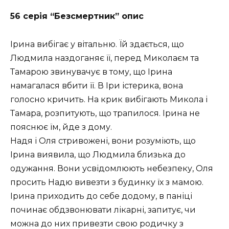
56 серія “Безсмертник” опис
Ірина вибігає у вітальню. Їй здається, що
Людмила наздоганяє її, перед Миколаєм та
Тамарою звинувачує в тому, що Ірина
намагалася вбити її. В Іри істерика, вона
голосно кричить. На крик вибігають Микола і
Тамара, розпитують, що трапилося. Ірина не
пояснює їм, йде з дому.
Надя і Оля стривожені, вони розуміють, що
Ірина виявила, що Людмила близька до
одужання. Вони усвідомлюють небезпеку, Оля
просить Надю вивезти з будинку їх з мамою.
Ірина приходить до себе додому, в паніці
починає обдзвонювати лікарні, запитує, чи
можна до них привезти свою родичку з