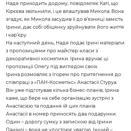
Надя приходить додому, повідомляє Каті, що
Кірєєва звільнили, і це влаштував Микола. Вона
згадує, як Микола засудив її до в’язниці замість
Ірини, дає собі обіцянку зруйнувати його життя
і кар’єру.
На наступний день, Надя подає Ірині матеріали
з пропозиціями про майстер-класи з
декоративної косметики. Ірина вручає ці
пропозиції Олегу під виглядом своїх.
Ірина розмовляє з Ігорем про притягнення до
співпраці з «ПАН-Косметікс» Анастасії Стуруа.
Він уже підготував кілька бізнес-планів, Ірина
каже, що бере на себе організацію зустрічі з
Анастасією та подання їй цих планів.
Анастасії в номер приносять два подарунки.
Один – дорогу сумку з запискою від Ірини
Паніної – вона не удостоює увагою. Інший –