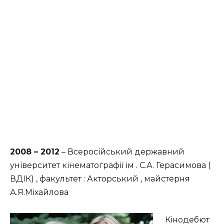
2008 – 2012
– Всеросійський державний
університет кінематографії ім . С.А. Герасимова (
ВДІК) , факультет : Акторський , майстерня
А.Я.Міхайлова
Кінодебют