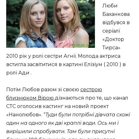
Люби
Баханкова
відбувся в
серіалі
«Доктор
Тирса»
2010 рік у ролі сестри Агнії. Молода актриса
встигла засвітитися в картині Елізіум ( 2010 ) в
ролі Ади .
Потім Любов разом зі своєю
сестрою
близнюком Вірою
дізнаються про те, що канал
СТС оголосив кастинг на новий проект
«Нанолюбов». “
Туди були потрібні дівчата схожі
один на одного як дві краплі води. Ось ми і
вирішили спробувати. Там були присутні