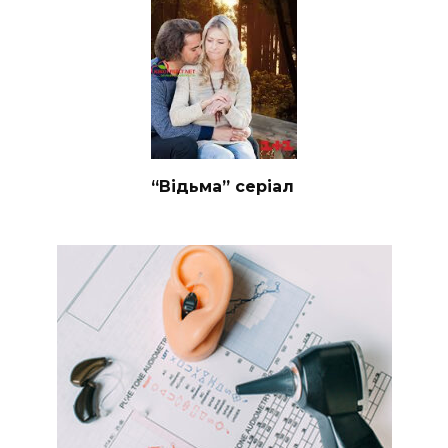
“Відьма” серіал