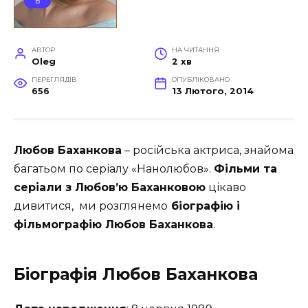
Б
АВТОР
НА ЧИТАННЯ
Oleg
2 хв
ПЕРЕГЛЯДІВ
ОПУБЛІКОВАНО
656
13 Лютого, 2014
Любов Баханкова
– російська актриса, знайома
багатьом по серіалу «Нанолюбов».
Фільми та
серіали з Любов’ю Баханковою
цікаво
дивитися, ми розглянемо
біографію і
фільмографію Любов Баханкова
.
Біографія Любов Баханкова