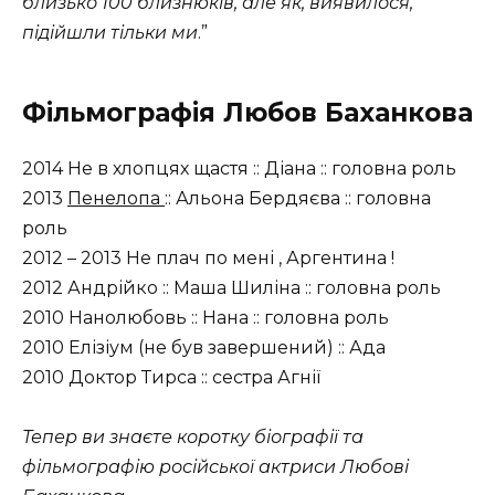
близько 100 близнюків, але як, виявилося,
підійшли тільки ми
.”
Фільмографія Любов Баханкова
2014 Не в хлопцях щастя :: Діана :: головна роль
2013
Пенелопа
:: Альона Бердяєва :: головна
роль
2012 – 2013 Не плач по мені , Аргентина !
2012 Андрійко :: Маша Шиліна :: головна роль
2010 Нанолюбовь :: Нана :: головна роль
2010 Елізіум (не був завершений) :: Ада
2010 Доктор Тирса :: сестра Агнії
Тепер ви знаєте коротку біографії та
фільмографію російської актриси Любові