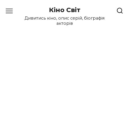
Перейти
Кіно Світ
до
вмісту
Дивитись кіно, опис серій, біографія
акторів