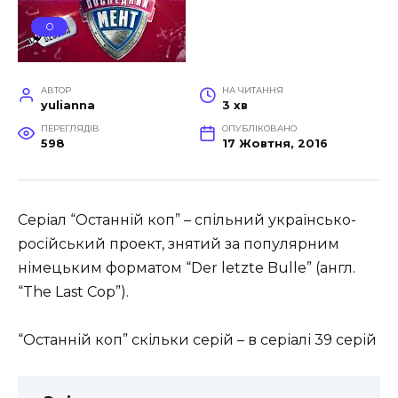
О
АВТОР
НА ЧИТАННЯ
yulianna
3 хв
ПЕРЕГЛЯДІВ
ОПУБЛІКОВАНО
598
17 Жовтня, 2016
Серіал “Останній коп” – спільний українсько-
російський проект, знятий за популярним
німецьким форматом “Der letzte Bulle” (англ.
“The Last Cop”).
“Останній коп” скільки серій – в серіалі 39 серій