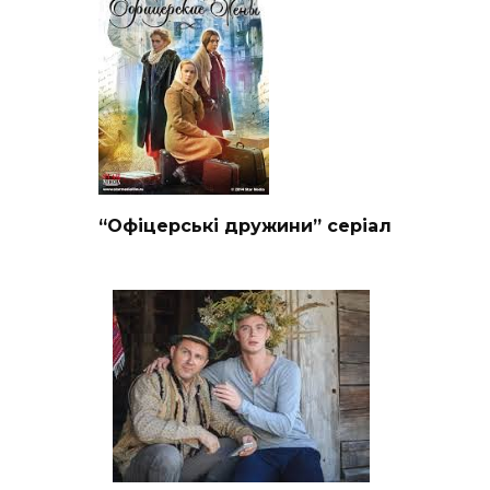
“Офіцерські дружини” серіал