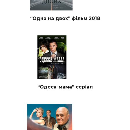
“Одна на двох” фільм 2018
“Одеса-мама” серіал