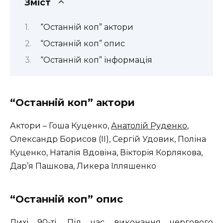
Зміст
“Останній коп” актори
“Останній коп” опис
“Останній коп” інформація
“Останній коп” актори
Актори – Гоша Куценко,
Анатолій Руденко
,
Олександр Борисов (II), Сергій Удовик, Поліна
Куценко, Наталія Вдовіна, Вікторія Корлякова,
Дар’я Пашкова, Ликера Ілляшенко
“Останній коп” опис
Лихі 90-ті. Під час виконання чергового