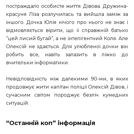
постраждало особисте життя Дівова. Дружина-
красуня Ліза розлучилась та вийшла заміж за
іншого. Дочка Юлія нічого про нього не знає і
відмовляється вірити, що її справжній батько
“цей лисий бугай”, а не інтелігентний Коля. Але
Олексій не здається. Для улюбленої дочки він
робить все, навіть залазить в ліжко до
вчительки інформатики.
Невідповідність між далекими 90-ми, в яких
продовжує жити капітан поліції Олексій Дівов, і
сучасним світом породжує безліч кумедних
ситуацій.
“Останній коп” інформація