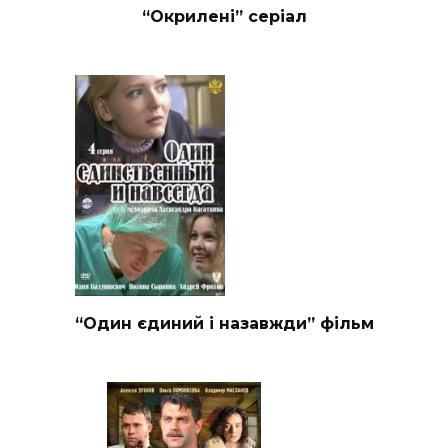
“Окрилені” серіал
“Один єдиний і назавжди” фільм