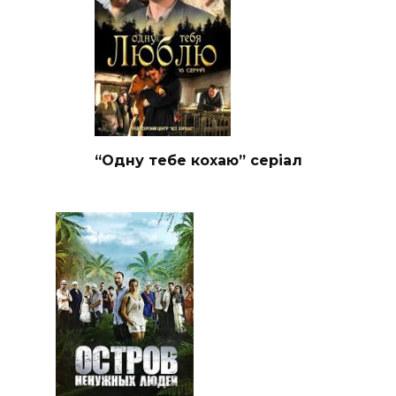
“Одну тебе кохаю” серіал