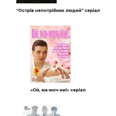
“Острів непотрібних людей” серіал
«Ой, ма-моч-ки!» серіал