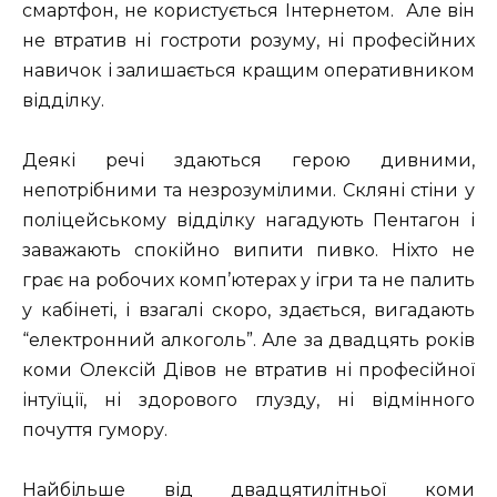
смартфон, не користується Інтернетом. Але він
не втратив ні гостроти розуму, ні професійних
навичок і залишається кращим оперативником
відділку.
Деякі речі здаються герою дивними,
непотрібними та незрозумілими. Скляні стіни у
поліцейському відділку нагадують Пентагон і
заважають спокійно випити пивко. Ніхто не
грає на робочих комп’ютерах у ігри та не палить
у кабінеті, і взагалі скоро, здається, вигадають
“електронний алкоголь”. Але за двадцять років
коми Олексій Дівов не втратив ні професійної
інтуїції, ні здорового глузду, ні відмінного
почуття гумору.
Найбільше від двадцятилітньої коми