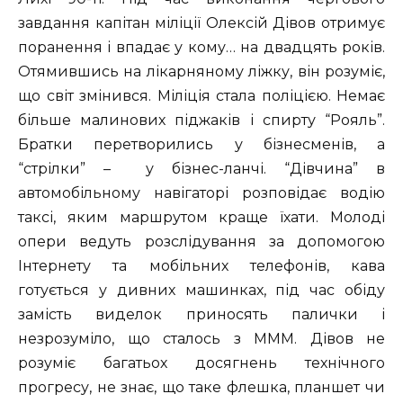
завдання капітан міліції Олексій Дівов отримує
поранення і впадає у кому… на двадцять років.
Отямившись на лікарняному ліжку, він розуміє,
що світ змінився. Міліція стала поліцією. Немає
більше малинових піджаків і спирту “Рояль”.
Братки перетворились у бізнесменів, а
“стрілки” – у бізнес-ланчі. “Дівчина” в
автомобільному навігаторі розповідає водію
таксі, яким маршрутом краще їхати. Молоді
опери ведуть розслідування за допомогою
Інтернету та мобільних телефонів, кава
готується у дивних машинках, під час обіду
замість виделок приносять палички і
незрозуміло, що сталось з МММ. Дівов не
розуміє багатьох досягнень технічного
прогресу, не знає, що таке флешка, планшет чи