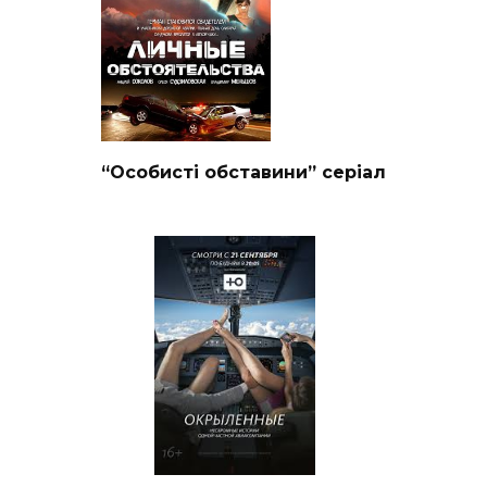
“Особисті обставини” серіал