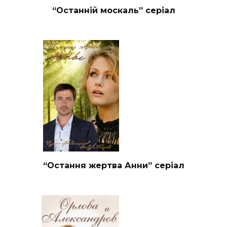
“Останній москаль” серіал
“Остання жертва Анни” серіал