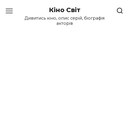
Перейти
Кіно Світ
до
вмісту
Дивитись кіно, опис серій, біографія
акторів