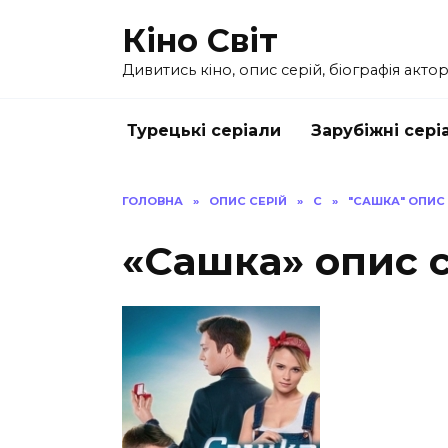
Перейти
Кіно Світ
до
вмісту
Дивитись кіно, опис серій, біографія актор
Турецькі серіали
Зарубіжні сері
ГОЛОВНА
»
ОПИС СЕРІЙ
»
С
»
"САШКА" ОПИС 
«Сашка» опис с