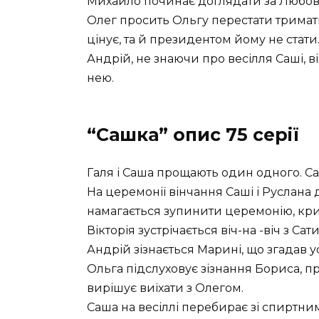
Михайло починає доглядати за Любов
Олег просить Ольгу перестати тримати 
цінує, та й президентом йому не стати
Андрій, не знаючи про весілля Саші, 
нею.
“Сашка” опис 75 серії
Галя і Саша прощають один одного. С
На церемонії вінчання Саші і Руслана 
намагається зупинити церемонію, крич
Вікторія зустрічається віч-на -віч з Сати
Андрій зізнається Марині, що згадав ус
Ольга підслуховує зізнання Бориса, пр
вирішує виїхати з Олегом.
Саша на весіллі перебирає зі спиртним