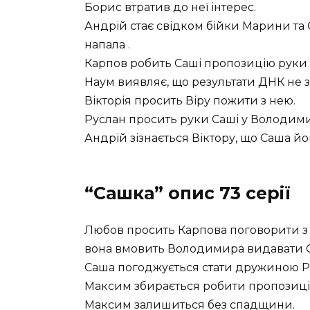
Борис втратив до неї інтерес.
Андрій стає свідком бійки Марини та 
напала .
Карпов робить Саші пропозицію руки і
Наум виявляє, що результати ДНК не з
Вікторія просить Віру пожити з нею.
Руслан просить руки Саші у Володими
Андрій зізнається Віктору, що Саша й
“Сашка” опис 73 серії
Любов просить Карпова поговорити з Ві
вона вмовить Володимира видавати С
Саша погоджується стати дружиною Р
Максим збирається робити пропозицію 
Максим залишиться без спадщини.