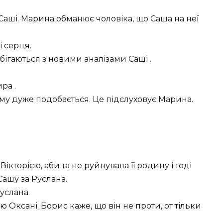
Саші. Марина обманює чоловіка, що Саша на неї
 серця.
бігаються з новими аналізами Саші .
ра .
ому дуже подобається. Це підслуховує Марина.
кторією, аби та не руйнувала її родину і тоді
ашу за Руслана.
услана.
Оксані. Борис каже, що він не проти, от тільки