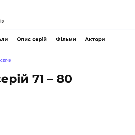
ів
али
Опис серій
Фільми
Актори
СЕРІЙ
ерій 71 – 80