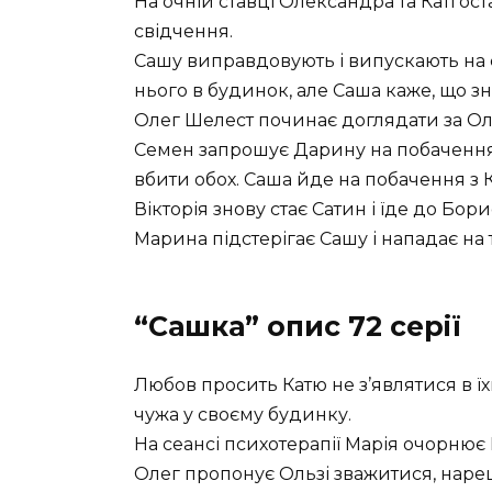
На очній ставці Олександра та Каті ос
свідчення.
Сашу виправдовують і випускають на 
нього в будинок, але Саша каже, що зна
Олег Шелест починає доглядати за Оль
Семен запрошує Дарину на побачення.
вбити обох. Саша йде на побачення з К
Вікторія знову стає Сатин і їде до Бор
Марина підстерігає Сашу і нападає на 
“Сашка” опис 72 серії
Любов просить Катю не з’являтися в їх
чужа у своєму будинку.
На сеансі психотерапії Марія очорнює 
Олег пропонує Ользі зважитися, нарешт