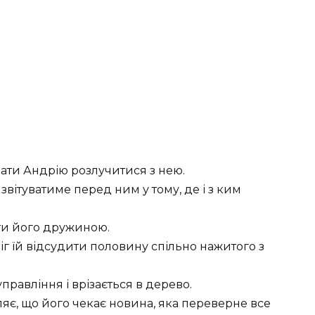
дати Андрію розлучитися з нею.
звітуватиме перед ним у тому, де і з ким
ти його дружиною.
г їй відсудити половину спільно нажитого з
правління і врізається в дерево.
яє, що його чекає новина, яка переверне все