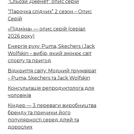
“Сльози Дженет” опис серій
“Парочка слідчих” 2 сезон – Опис
Серій
«Підміна» — опис серій (серіал
2026 року)
Енергія руху: Puma, Skechers і Jack
Wolfskin – вибір, який змінює світ
спорту та пригод
Відкриття світу: Модний тріумвірат
– Puma, Skechers та Jack Wolfskin
Консультація репродуктолога для
чоловіків
Кіндер — 3 переваги виробництва
бренду та причини його
популярності серед дітей та
дорослих