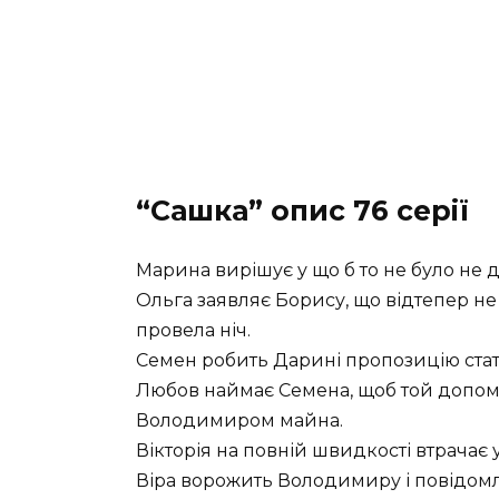
“Сашка” опис 76 серії
Марина вирішує у що б то не було не 
Ольга заявляє Борису, що відтепер не 
провела ніч.
Семен робить Дарині пропозицію ста
Любов наймає Семена, щоб той допомі
Володимиром майна.
Вікторія на повній швидкості втрачає у
Віра ворожить Володимиру і повідомл