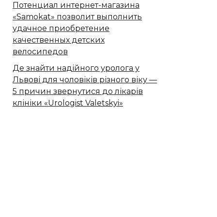
Потенциал интернет-магазина
«Samokat» позволит выполнить
удачное приобретение
качественных детских
велосипедов
Де знайти надійного уролога у
Львові для чоловіків різного віку —
5 причин звернутися до лікарів
клініки «Urologist Valetskyi»