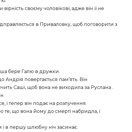
’ю.
вірність своєму чоловікові, адже він її не
.
відправляється в Приваловку, щоб поговорити з
аша бере Галю в дружки.
до Андрія повертається пам’ять. Він
ить Саші, щоб вона не виходила за Руслана .
н.
е, і тепер він подає на розлучення.
о те, що вона йому до смерті набридла, і
 і в першу шлюбну ніч засинає.