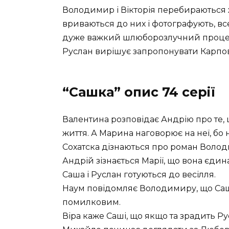
Володимир і Вікторія перебираються
вриваються до них і фотографують, в
дуже важкий шлюборозлучний проце
Руслан вирішує запропонувати Карпову
“Сашка” опис 74 серії
Валентина розповідає Андрію про те,
життя. А Марина наговорює на неї, бо 
Сохатска дізнаються про роман Володим
Андрій зізнається Марії, що вона єдина
Саша і Руслан готуються до весілля.
Наум повідомляє Володимиру, що Саша
помилковим.
Віра каже Саші, що якщо та зрадить Рус