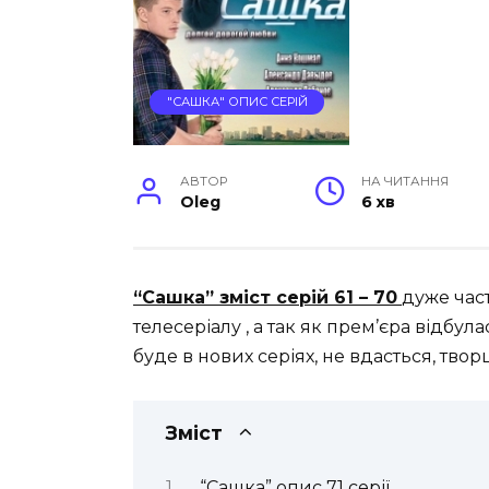
"САШКА" ОПИС СЕРІЙ
АВТОР
НА ЧИТАННЯ
Oleg
6 хв
“Сашка” зміст серій 61 – 70
дуже час
телесеріалу , а так як прем’єра відбула
буде в нових серіях, не вдасться, твор
Зміст
“Сашка” опис 71 серії