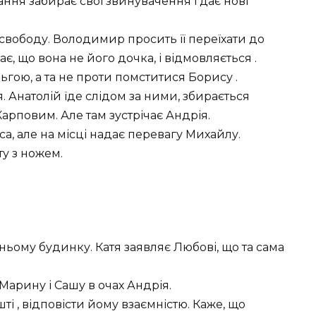
тання забирає свої звинувачення і дає нові
свободу. Володимир просить її переїхати до
є, що вона не його дочка, і відмовляється .
гою, а та не проти помститися Борису .
 Анатолій їде слідом за ними, збирається
арповим. Але там зустрічає Андрія.
иса, але на місці надає перевагу Михайлу.
ту з ножем.
ньому будинку. Катя заявляє Любові, що та сама
Марину і Сашу в очах Андрія.
і , відповісти йому взаємністю. Каже, що