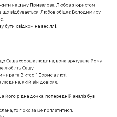
 жити на дачу Привалова. Любов з юристом
се що відбувається. Любов обіцяє Володимиру
с.
 бути свідком на весіллі.
 що Саша хороша людина, вона врятувала йому
не любить Сашу .
ира та Вікторії. Борис в люті.
 людина, якій він довіряє.
 його рідна дочка, попередній аналіз був
лана, то гірко за це поплатитися.