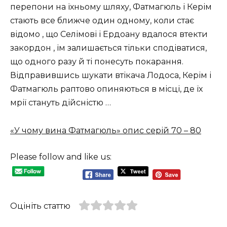
перепони на їхньому шляху, Фатмагюль і Керім
стають все ближче один одному, коли стає
відомо , що Селімові і Ердоану вдалося втекти
закордон , їм залишається тільки сподіватися,
що одного разу й ті понесуть покарання.
Відправившись шукати втікача Лодоса, Керім і
Фатмагюль раптово опиняються в місці, де їх
мрії стануть дійсністю …
«У чому вина Фатмагюль» опис серій 70 – 80
Please follow and like us:
Оцініть статтю