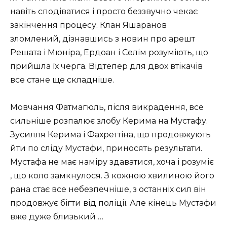
навіть сподіватися і просто беззвучно чекає
закінчення процесу. Клан Яшаранов
зломлений, дізнавшись з новин про арешт
Решата і Мюніра, Ердоан і Селім розуміють, що
прийшла їх черга. Відтепер для двох втікачів
все стане ще складніше.
Мовчання Фатмагюль, після викрадення, все
сильніше розпалює злобу Керима на Мустафу.
Зусилля Керима і Фахреттіна, що продовжують
йти по сліду Мустафи, приносять результати.
Мустафа не має наміру здаватися, хоча і розуміє
, що коло замкнулося. З кожною хвилиною його
рана стає все небезпечніше, з останніх сил він
продовжує бігти від поліції. Але кінець Мустафи
вже дуже близький …