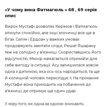
«У чому вина Фатмагюль » 68 , 69 серія
опис
Вирок Мустафі дозволяє Керімов і Фатмагюль
зітхнути спокійно, але інші злочинці все ще в
бігах. Селім і Ердоан у важких умовах
продовжують замітати сліди, Решат Яшарану
теж не солодко у в’язниці. Скориставшись його
відсутністю, Мюнір намагається отримати для
себе вигоду із ситуації. Асу залишилася зовсім
одна з дитиною, яка ось-ось народиться, та ще
й колишній чоловік переслідує її. На прохання
Мустафи вона приходить на побачення до
в’язниці, де отримує ще один удар.
У міру того, як одна за одною зникають