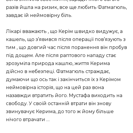
разів йшла на ризик, все ще любить Фатмагюль,
завдає їй неймовірну біль.
Лікарі вважають , що Керім швидко видужує, а
кашель, що з’явився після операції пов’язують з
тим , що довгий час після поранення він пробув
під дощем. Але після раптового нападу стає
зрозуміла природа кашлю, життя Керима
дійсно в небезпеці. Фатмагюль страждає,
думаючи що ось так і закінчиться їх з Керімом
неймовірна історія, що на цей раз вона
назавжди втратить його. Мустафа виходить на
свободу. У своїй останній втрати він знову
звинувачує Керима, до того ж йому більше
нічого втрачати …