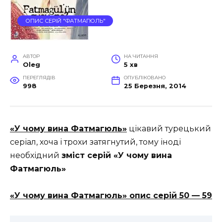
ОПИС СЕРІЙ "ФАТМАГЮЛЬ"
АВТОР
НА ЧИТАННЯ
Oleg
5 хв
ПЕРЕГЛЯДІВ
ОПУБЛІКОВАНО
998
25 Березня, 2014
«У чому вина Фатмагюль»
цікавий турецький
серіал, хоча і трохи затягнутий, тому іноді
необхідний
зміст серій «У чому вина
Фатмагюль»
«У чому вина Фатмагюль» опис серій 50 — 59