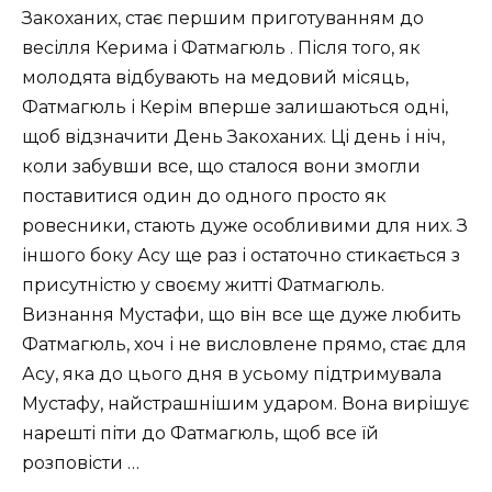
Закоханих, стає першим приготуванням до
весілля Керима і Фатмагюль . Після того, як
молодята відбувають на медовий місяць,
Фатмагюль і Керім вперше залишаються одні,
щоб відзначити День Закоханих. Ці день і ніч,
коли забувши все, що сталося вони змогли
поставитися один до одного просто як
ровесники, стають дуже особливими для них. З
іншого боку Асу ще раз і остаточно стикається з
присутністю у своєму житті Фатмагюль.
Визнання Мустафи, що він все ще дуже любить
Фатмагюль, хоч і не висловлене прямо, стає для
Асу, яка до цього дня в усьому підтримувала
Мустафу, найстрашнішим ударом. Вона вирішує
нарешті піти до Фатмагюль, щоб все їй
розповісти …