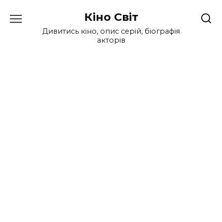
Перейти
Кіно Світ
до
вмісту
Дивитись кіно, опис серій, біографія
акторів