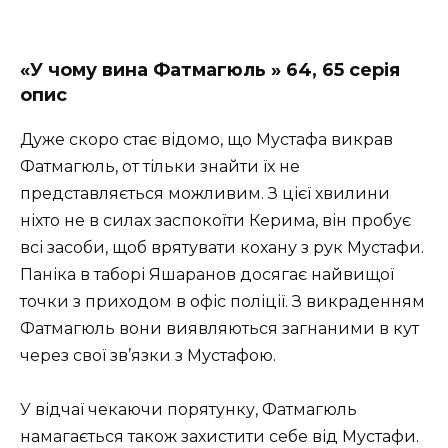
«У чому вина Фатмагюль » 64, 65 серія
опис
Дуже скоро стає відомо, що Мустафа викрав
Фатмагюль, от тільки знайти їх не
представляється можливим. З цієї хвилини
ніхто не в силах заспокоїти Керима, він пробує
всі засоби, щоб врятувати кохану з рук Мустафи.
Паніка в таборі Яшаранов досягає найвищої
точки з приходом в офіс поліції. З викраденням
Фатмагюль вони виявляються загнаними в кут
через свої зв’язки з Мустафою.
У відчаї чекаючи порятунку, Фатмагюль
намагається також захистити себе від Мустафи.