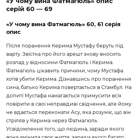
«У чому вина Фатмагюль» опис
серій 60 — 69
«У чому вина Фатмагюль» 60, 61 серія
опис
Після поранення Керима Мустафу беруть під
варту. Звістка про його арешт знову вносить
розлад у відносини Фатмагюль і Керима.
Фатмагюль цікавить причини, чому Мустафа
хотів убити Керима. Дізнавшись про поранення
сина, батько Керима повертається в Стамбул. На
допиті Мустафа намагається примусити всіх
повірити в свої неправдиві свідчення, але йому
не вдається переконати Асу, яка розуміє, що він
стріляв у Керима через Фатмагюль.
Усвідомлення того, що людина, заради якого
вона змінила своє життя, заради якого багато