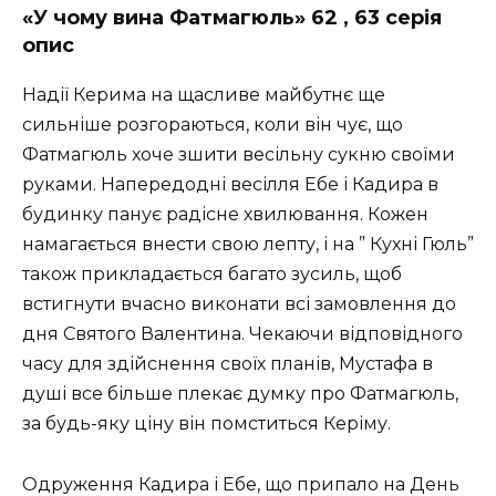
«У чому вина Фатмагюль» 62 , 63 серія
опис
Надії Керима на щасливе майбутнє ще
сильніше розгораються, коли він чує, що
Фатмагюль хоче зшити весільну сукню своїми
руками. Напередодні весілля Ебе і Кадира в
будинку панує радісне хвилювання. Кожен
намагається внести свою лепту, і на ” Кухні Гюль”
також прикладається багато зусиль, щоб
встигнути вчасно виконати всі замовлення до
дня Святого Валентина. Чекаючи відповідного
часу для здійснення своїх планів, Мустафа в
душі все більше плекає думку про Фатмагюль,
за будь-яку ціну він помститься Керіму.
Одруження Кадира і Ебе, що припало на День