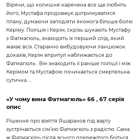
Вірячи, що колишня наречена все ще любить
його, Мустафа продовжує дотримуватися
плану, думаючи заподіяти якомога більше болю
Керіму. Поліція і Керім, скрізь шукають Мустафу
з Фатмагюль, знаходять їх перший слід, який
жахає всіх. Старанно вибудовуючи ланцюжок
доказів, Керім впритул наближається до
Фатмагюль . Він знаходить її раніше поліції і між
Керімом та Мустафою починається смертельна
сутичка …
«У чому вина Фатмагюль» 66 , 67 серія
опис
Рішення про взяття Яшаранов під варту
зустрічається сім’єю Фатмагюль з радістю. Сама
ж Фатмагюль після всього ппережітого боїться