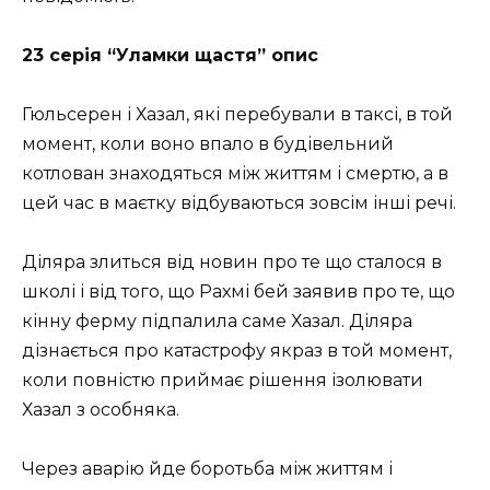
23 серія “Уламки щастя” опис
Гюльсерен і Хазал, які перебували в таксі, в той
момент, коли воно впало в будівельний
котлован знаходяться між життям і смертю, а в
цей час в маєтку відбуваються зовсім інші речі.
Діляра злиться від новин про те що сталося в
школі і від того, що Рахмі бей заявив про те, що
кінну ферму підпалила саме Хазал. Діляра
дізнається про катастрофу якраз в той момент,
коли повністю приймає рішення ізолювати
Хазал з особняка.
Через аварію йде боротьба між життям і