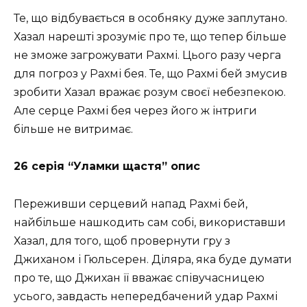
Те, що відбувається в особняку дуже заплутано.
Хазал нарешті зрозуміє про те, що тепер більше
не зможе загрожувати Рахмі. Цього разу черга
для погроз у Рахмі бея. Те, що Рахмі бей змусив
зробити Хазал вражає розум своєї небезпекою.
Але серце Рахмі бея через його ж інтриги
більше не витримає.
26 серія “Уламки щастя” опис
Переживши серцевий напад Рахмі бей,
найбільше нашкодить сам собі, використавши
Хазал, для того, щоб провернути гру з
Джиханом і Гюльсерен. Діляра, яка буде думати
про те, що Джихан її вважає співучасницею
усього, завдасть непередбачений удар Рахмі