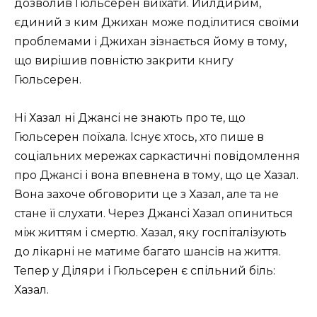
дозволив Гюльсерен виїхати. Йилдирим,
єдиний з ким Джихан може поділитися своїми
проблемами і Джихан зізнається йому в тому,
що вирішив повністю закрити книгу
Гюльсерен.
Ні Хазал ні Джансі не знають про те, що
Гюльсерен поїхала. Існує хтось, хто пише в
соціальних мережах саркастичні повідомлення
про Джансі і вона впевнена в тому, що це Хазал.
Вона захоче обговорити це з Хазал, але та не
стане її слухати. Через Джансі Хазал опиниться
між життям і смертю. Хазал, яку госпіталізують
до лікарні не матиме багато шансів на життя.
Тепер у Діляри і Гюльсерен є спільний біль:
Хазал.