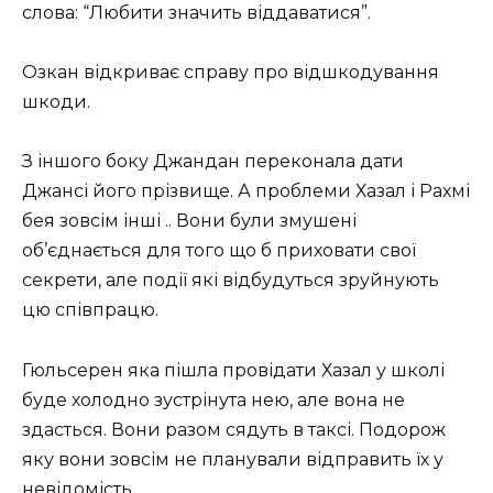
слова: “Любити значить віддаватися”.
Озкан відкриває справу про відшкодування
шкоди.
З іншого боку Джандан переконала дати
Джансі його прізвище. А проблеми Хазал і Рахмі
бея зовсім інші .. Вони були змушені
об’єднається для того що б приховати свої
секрети, але події які відбудуться зруйнують
цю співпрацю.
Гюльсерен яка пішла провідати Хазал у школі
буде холодно зустрінута нею, але вона не
здасться. Вони разом сядуть в таксі. Подорож
яку вони зовсім не планували відправить їх у
невідомість.