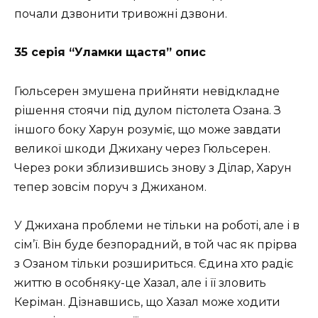
почали дзвонити тривожні дзвони.
35 серія “Уламки щастя” опис
Гюльсерен змушена прийняти невідкладне
рішення стоячи під дулом пістолета Озана. З
іншого боку Харун розуміє, що може завдати
великої шкоди Джихану через Гюльсерен.
Через роки зблизившись знову з Ділар, Харун
тепер зовсім поруч з Джиханом.
У Джихана проблеми не тільки на роботі, але і в
сім’ї. Він буде безпорадний, в той час як прірва
з Озаном тільки розшириться. Єдина хто радіє
життю в особняку-це Хазал, але і її зловить
Керіман. Дізнавшись, що Хазал може ходити