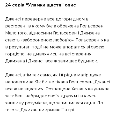
24 серія “Уламки щастя” опис
Джансі переверне все догори дном в
ресторані, в якому була ображена Гюльсерен.
Мало того, відносини Гюльсерен і Джихана
стають «забороненою любов’ю». Гюльсерен, яка
в результаті події не може впоратися зі своєю
гордістю, не дивлячись на всі старання
Джихана і Джансі, все ж залишає будинок.
Джансі, втім так само, як і її рідна матір дуже
наполеглива. Як би не тікала Гюльсерен, Джансі
все ж не здасться. Розпещена Хазал, яка уникла
загибелі, набридає своїм друзям і в якусь
хвилину розуміє те, що залишилася одна. До
того ж, Джихан викриває її в грі.