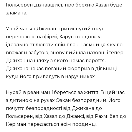
Гюльсерен дізнавшись про брехню Хазал буде
зламана.
У той час як Джихан притиснутий в кут
перевіркою на фірмі, Харун продовжує
ідеально втілювати свій план. Таємниця яку всі
вважали забутою, знову вийшла назовні і тепер
Джихан на шляху з якого немає вороття.
Джихана чекає поганий сюрприз в дільниці
куди його приведуть в наручниках.
Нурай в реанімації бореться за життя. В цей час
з дитиною на руках Озкан безпорадний. Його
почуття безпорадності від Джихана до
Гюльсерен, від Хазал до Джансі, від Рахмі бея до
Керіман передасться всім поодинці.