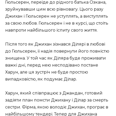
Гюльсерен, переїде до рідного батька Озкана,
зруйнувавши цим всю рівновагу. Цього разу
Джихан і Гюльсерен не уступлять, а виступлять
за свою любов. Гюльсерен і не в курсі, що стоїть
навпроти найбільшого іспиту свого життя.
Після того як Джихан зізнався Ділярі в любові
до Гюльсерен, її надія повернути його повністю
знищена. У той час як Діляра буде проживати
важкі дні, перед нею несподівано постане
Харун, але ця зустріч не буде простою
випадковістю, як подумає Ділар.
Харун, який співпрацює з Джандан, готовий
задіяти план помсти Джихану і Ділар за смерть
сестри. Фірма, якою володіє Джихан, програє в
найбільшому тендері. Тепер для Джихана