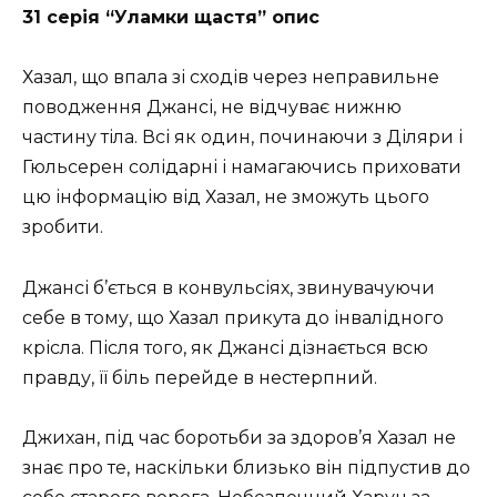
31 серія “Уламки щастя” опис
Хазал, що впала зі сходів через неправильне
поводження Джансі, не відчуває нижню
частину тіла. Всі як один, починаючи з Діляри і
Гюльсерен солідарні і намагаючись приховати
цю інформацію від Хазал, не зможуть цього
зробити.
Джансі б’ється в конвульсіях, звинувачуючи
себе в тому, що Хазал прикута до інвалідного
крісла. Після того, як Джансі дізнається всю
правду, її біль перейде в нестерпний.
Джихан, під час боротьби за здоров’я Хазал не
знає про те, наскільки близько він підпустив до