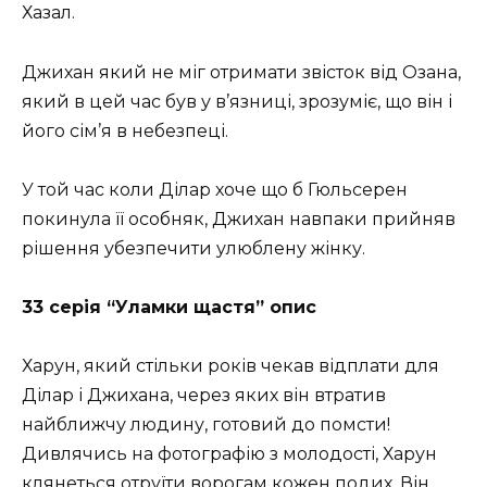
Хазал.
Джихан який не міг отримати звісток від Озана,
який в цей час був у в’язниці, зрозуміє, що він і
його сім’я в небезпеці.
У той час коли Ділар хоче що б Гюльсерен
покинула її особняк, Джихан навпаки прийняв
рішення убезпечити улюблену жінку.
33 серія “Уламки щастя” опис
Харун, який стільки років чекав відплати для
Ділар і Джихана, через яких він втратив
найближчу людину, готовий до помсти!
Дивлячись на фотографію з молодості, Харун
клянеться отруїти ворогам кожен подих. Він