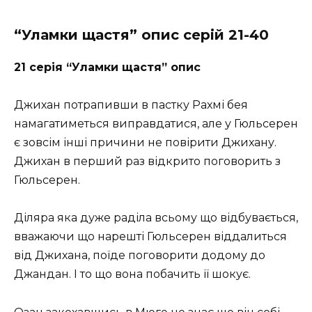
“Уламки щастя” опис серій 21-40
21 серія “Уламки щастя” опис
Джихан потрапивши в пастку Рахмі бея
намагатиметься виправдатися, але у Гюльсерен
є зовсім інші причини не повірити Джихану.
Джихан в перший раз відкрито поговорить з
Гюльсерен.
Діляра яка дуже раділа всьому що відбувається,
вважаючи що нарешті Гюльсерен віддалиться
від Джихана, поїде поговорити додому до
Джандан. І то що вона побачить її шокує.