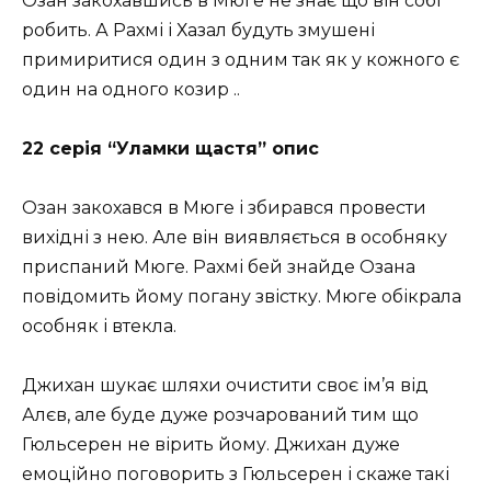
Озан закохавшись в Мюге не знає що він собі
робить. А Рахмі і Хазал будуть змушені
примиритися один з одним так як у кожного є
один на одного козир ..
22 серія “Уламки щастя” опис
Озан закохався в Мюге і збирався провести
вихідні з нею. Але він виявляється в особняку
приспаний Мюге. Рахмі бей знайде Озана
повідомить йому погану звістку. Мюге обікрала
особняк і втекла.
Джихан шукає шляхи очистити своє ім’я від
Алєв, але буде дуже розчарований тим що
Гюльсерен не вірить йому. Джихан дуже
емоційно поговорить з Гюльсерен і скаже такі