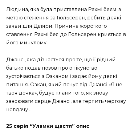
Людина, яка була приставлена Рахмі беєм, з
метою стеження за Гюльсерен, робить деякі
заяви для Діляри. Причина жорсткого
ставлення Рахмі бея до Гюльсерен криється в
його минулому.
Джансі, яка дізнається про те, що її рідний
батько подав позов про опікунство
зустрічається з Озканом і задає йому деякі
питання. Озкан, який почує від Джансі «Я не
твоя дочка», будує плани того, як знову
завоювати серце Джансі, але терпить чергову
невдачу …
25 серія “Уламки щастя” опис