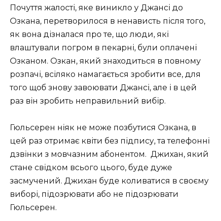
Почуття жалості, яке виникло у Джансі до
Озкана, перетворилося в ненависть після того,
як вона дізналася про те, що люди, які
влаштували погром в пекарні, були оплачені
Озканом. Озкан, який знаходиться в повному
розпачі, всіляко намагається зробити все, для
того щоб знову завоювати Джансі, але і в цей
раз він зробить неправильний вибір.
Гюльсерен ніяк не може позбутися Озкана, в
цей раз отримає квіти без підпису, та телефонні
дзвінки з мовчазним абонентом. Джихан, який
стане свідком всього цього, буде дуже
засмучений. Джихан буде коливатися в своєму
виборі, підозрювати або не підозрювати
Гюльсерен.