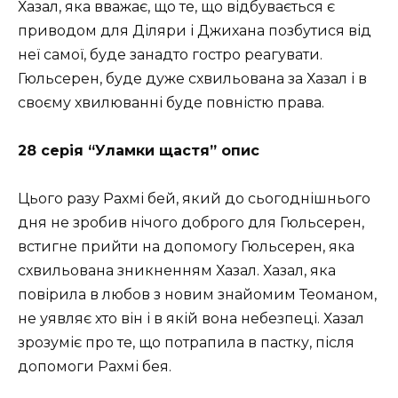
Хазал, яка вважає, що те, що відбувається є
приводом для Діляри і Джихана позбутися від
неї самої, буде занадто гостро реагувати.
Гюльсерен, буде дуже схвильована за Хазал і в
своєму хвилюванні буде повністю права.
28 серія “Уламки щастя” опис
Цього разу Рахмі бей, який до сьогоднішнього
дня не зробив нічого доброго для Гюльсерен,
встигне прийти на допомогу Гюльсерен, яка
схвильована зникненням Хазал. Хазал, яка
повірила в любов з новим знайомим Теоманом,
не уявляє хто він і в якій вона небезпеці. Хазал
зрозуміє про те, що потрапила в пастку, після
допомоги Рахмі бея.