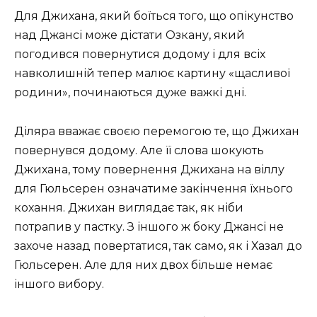
Для Джихана, який боїться того, що опікунство
над Джансі може дістати Озкану, який
погодився повернутися додому і для всіх
навколишній тепер малює картину «щасливої ​​
родини», починаються дуже важкі дні.
Діляра вважає своєю перемогою те, що Джихан
повернувся додому. Але її слова шокують
Джихана, тому повернення Джихана на віллу
для Гюльсерен означатиме закінчення їхнього
кохання. Джихан виглядає так, як ніби
потрапив у пастку. З іншого ж боку Джансі не
захоче назад повертатися, так само, як і Хазал до
Гюльсерен. Але для них двох більше немає
іншого вибору.