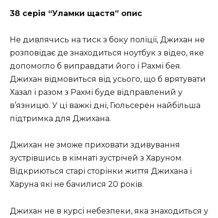
38 серія “Уламки щастя” опис
Не дивлячись на тиск з боку поліції, Джихан не
розповідає де знаходиться ноутбук з відео, яке
допомогло б виправдати його і Рахмі бея.
Джихан відмовиться від усього, що б врятувати
Хазал і разом з Рахмі буде відправлений у
в’язницю. У ці важкі дні, Гюльсерен найбільша
підтримка для Джихана.
Джихан не зможе приховати здивування
зустрівшись в кімнаті зустрічей з Харуном.
Відкриються старі сторінки життя Джихана і
Харуна які не бачилися 20 років.
Джихан не в курсі небезпеки, яка знаходиться у