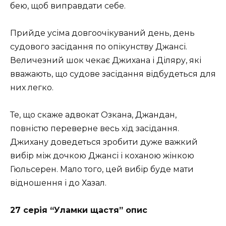
бею, щоб виправдати себе.
Прийде усіма довгоочікуваний день, день
судового засідання по опікунству Джансі.
Величезний шок чекає Джихана і Діляру, які
вважають, що судове засідання відбудеться для
них легко.
Те, що скаже адвокат Озкана, Джандан,
повністю переверне весь хід засідання.
Джихану доведеться зробити дуже важкий
вибір між дочкою Джансі і коханою жінкою
Гюльсерен. Мало того, цей вибір буде мати
відношення і до Хазал.
27 серія “Уламки щастя” опис