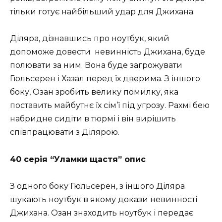
тільки готує найбільший удар для Джихана.
Діляра, дізнавшись про ноутбук, який
допоможе довести невинність Джихана, буде
полювати за ним. Вона буде загрожувати
Гюльсерен і Хазал перед їх дверима. З іншого
боку, Озан зробить велику помилку, яка
поставить майбутнє їх сім’ї під угрозу. Рахмі бею
набридне сидіти в тюрмі і він вирішить
співпрацювати з Ділярою.
40 серія “Уламки щастя” опис
З одного боку Гюльсерен, з іншого Діляра
шукають ноутбук в якому докази невинності
Джихана. Озан знаходить ноутбук і передає