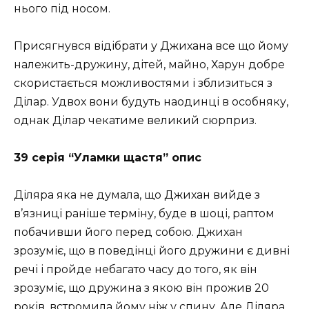
нього під носом.
Присягнувся відібрати у Джихана все що йому
належить-дружину, дітей, майно, Харун добре
скористається можливостями і зблизиться з
Ділар. Удвох вони будуть наодинці в особняку,
однак Ділар чекатиме великий сюрприз.
39 серія “Уламки щастя” опис
Діляра яка не думала, що Джихан вийде з
в’язниці раніше терміну, буде в шоці, раптом
побачивши його перед собою. Джихан
зрозуміє, що в поведінці його дружини є дивні
речі і пройде небагато часу до того, як він
зрозуміє, що дружина з якою він прожив 20
років, встромила йому ніж у спину. Але Діляра