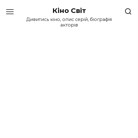
Перейти
Кіно Світ
до
вмісту
Дивитись кіно, опис серій, біографія
акторів