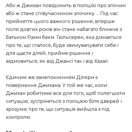
Або ж Джихан повідомить в поліцію про злочин
або ж стане співучасником злочину … Під час
прийняття цього важкого рішення, вперше
після довгих років він стане набагато ближче з
батьком Рахмі беєм. Гюльсерен, яка дізнається
про те, що сталося, буде звинувачувати себе і
для щастя дітей, прийме рішення і
відмовиться, як від Джансі так і від Хазал.
Єдиним же занепокоєнням Діляри є
повернення Джихана. У той же час, коли
Джихан робитиме все для того, щоб полегшити
ситуацію, зустрінеться з поліцією біля дверей і
зрозуміє про те, що ситуація вийшла з під
контролю.