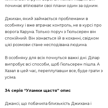
починає втілювати свої плани один за одним.
Джихан, який займається проблемами в
особняку і вже втрачає контроль, не в курсі про
ворога Харуна. Только поруч з Гюльсерен він
спокійний. Він зізнається їй в коханні, свідком
цієї розмови стане несподівана людина.
В особняку для всіх почнуться важкі дні. Ділар
випробує всі способи, щоб Гюльсерен пішла. А
Хазал в цей час, переплутавши все, буде грати з
усіма.
34 серія “Уламки щастя” опис
Джансі, що побачила близькість Джихана і