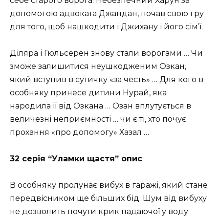
себе старого ворога. Небезпечний Харун за
допомогою адвоката Джандан, почав свою гру
для того, щоб нашкодити і Джихану і його сім’ї.
Діляра і Гюльсерен знову стали ворогами … Чи
зможе залишитися неушкодженим Озкан,
який вступив в сутичку «за честь» … Для кого в
особняку принесе дитини Нурай, яка
народила її від Озкана … Озан вплутується в
величезні неприємності … чи є ті, хто почує
прохання «про допомогу» Хазал …
32 серія “Уламки щастя” опис
В особняку пролунає вибух в гаражі, який стане
передвісником ще більших бід. Шум від вибуху
не дозволить почути крик падаючої у воду