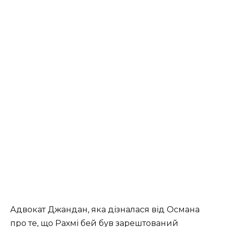
Адвокат Джандан, яка дізналася від Османа
про те, що Рахмі бей був зарештований