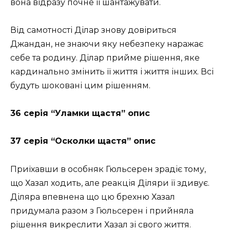
вона відразу почне її шантажувати.
Від самотності Ділар знову довіриться
Джандан, не знаючи яку небезпеку наражає
себе та родину. Ділар прийме рішення, яке
кардинально змінить її життя і життя інших. Всі
будуть шоковані цим рішенням.
36 серія “Уламки щастя” опис
37 серія “Осколки щастя” опис
Приїхавши в особняк Гюльсерен зрадіє тому,
що Хазал ходить, але реакція Діляри її здивує.
Діляра впевнена що цю брехню Хазал
придумала разом з Гюльсерен і прийняла
рішення викреслити Хазал зі свого життя.