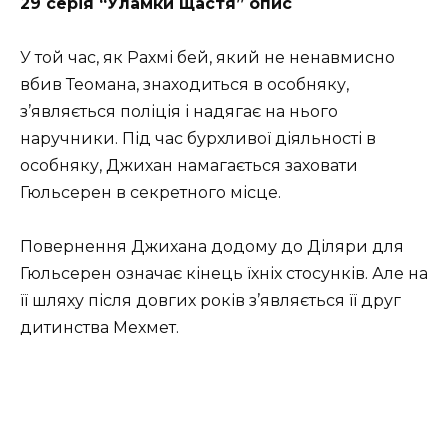
29 серія “Уламки щастя” опис
У той час, як Рахмі бей, який не ненавмисно
вбив Теомана, знаходиться в особняку,
з’являється поліція і надягає на нього
наручники. Під час бурхливої ​​діяльності в
особняку, Джихан намагається заховати
Гюльсерен в секретного місце.
Повернення Джихана додому до Діляри для
Гюльсерен означає кінець їхніх стосунків. Але на
її шляху після довгих років з’являється її друг
дитинства Мехмет.