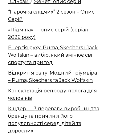
“Сльози Дженет” опис серій
“Парочка слідчих” 2 сезон – Опис
Серій
«Підміна» — опис серій (серіал
2026 року)
Енергія руху: Puma, Skechers і Jack
Wolfskin – вибір, який змінює світ
спорту та пригод
Відкриття світу: Модний тріумвірат
– Puma, Skechers та Jack Wolfskin
Консультація репродуктолога для
чоловіків
Кіндер — 3 переваги виробництва
бренду та причини його
популярності серед дітей та
дорослих