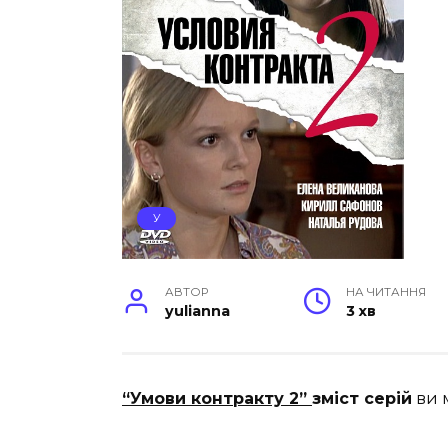
У
АВТОР
НА ЧИТАННЯ
yulianna
3 хв
“Умови контракту 2”
зміст серій
ви м