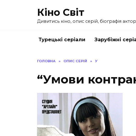
Перейти
Кіно Світ
до
вмісту
Дивитись кіно, опис серій, біографія актор
Турецькі серіали
Зарубіжні сері
ГОЛОВНА
»
ОПИС СЕРІЙ
»
У
“Умови контрак