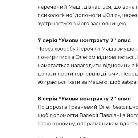
наречений Маші, дізнається, що вона 
психологічної допомоги «Юлія», через 
зустрічається з його засновницею …
7 серія “Умови контракту 2” опис
Через хворобу Лерочки Маша змушена
помиритися з Олегом відмовляється. 
намагається налагодити відносини з 
докази проти торговців дітьми. Перед 
збирається їхати за Машею, щоб забрат
8 серія “Умови контракту 2” опис
По дорозі в Травневий Олег безслідно
щоб допомогти Валерії Павлівні в йог
свою провину, оперативникам вдаєтьс