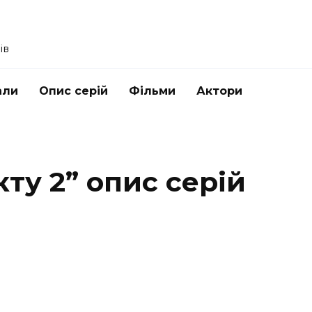
ів
али
Опис серій
Фільми
Актори
ту 2” опис серій