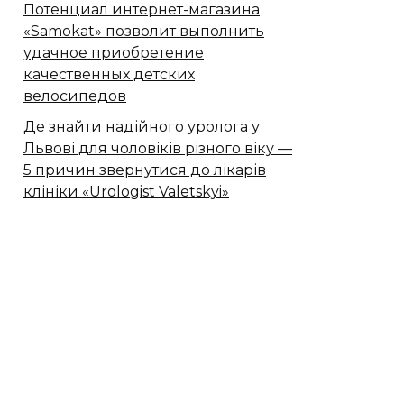
Потенциал интернет-магазина
«Samokat» позволит выполнить
удачное приобретение
качественных детских
велосипедов
Де знайти надійного уролога у
Львові для чоловіків різного віку —
5 причин звернутися до лікарів
клініки «Urologist Valetskyi»