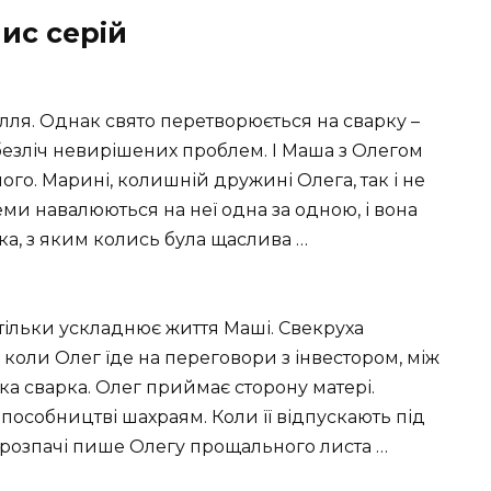
ис серій
лля. Однак свято перетворюється на сварку –
езліч невирішених проблем. І Маша з Олегом
ого. Марині, колишній дружині Олега, так і не
еми навалюються на неї одна за одною, і вона
ка, з яким колись була щаслива …
 тільки ускладнює життя Маші. Свекруха
 коли Олег їде на переговори з інвестором, між
а сварка. Олег приймає сторону матері.
особництві шахраям. Коли її відпускають під
в розпачі пише Олегу прощального листа …