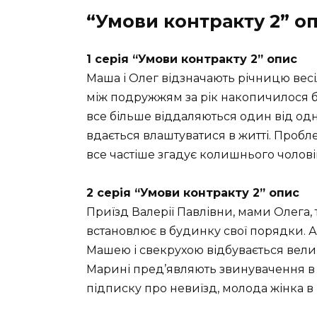
“Умови контракту 2” оп
1 серія “Умови контракту 2” опис
Маша і Олег відзначають річницю весі
між подружжям за рік накопичилося б
все більше віддаляються один від одн
вдається влаштуватися в житті. Пробл
все частіше згадує колишнього чолові
2 серія “Умови контракту 2” опис
Приїзд Валерії Павлівни, мами Олега,
встановлює в будинку свої порядки. А
Машею і свекрухою відбувається велик
Марині пред’являють звинувачення в п
підписку про невиїзд, молода жінка 