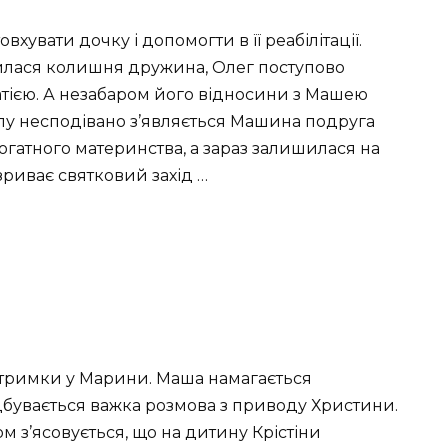
увати дочку і допомогти в її реабілітації.
інилася колишня дружина, Олег поступово
тією. А незабаром його відносини з Машею
алу несподівано з’являється Машина подруга
урогатного материнства, а зараз залишилася на
 зриває святковий захід …
дтримки у Марини. Маша намагається
бувається важка розмова з приводу Христини.
м з’ясовується, що на дитину Крістіни