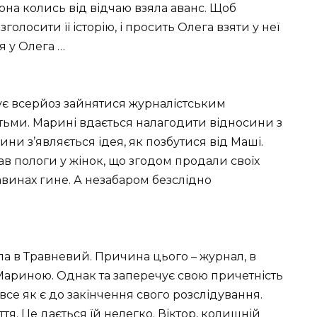
она колись від відчаю взяла аванс. Щоб
олосити її історію, і просить Олега взяти у неї
я у Олега …
шує всерйоз зайнятися журналістським
ітьми. Марині вдається налагодити відносини з
ни з’являється ідея, як позбутися від Маші.
в пологи у жінок, що згодом продали своїх
авинах гине. А незабаром безслідно
ла в Травневий. Причина цього – журнал, в
 Мариною. Однак та заперечує свою причетність
все як є до закінчення свого розслідування.
я. Це дається їй нелегко. Віктор, колишній