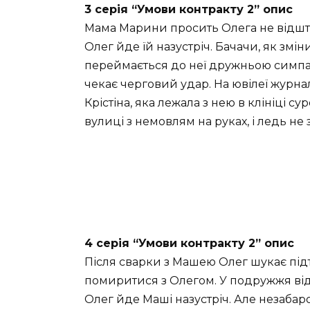
3 серія “Умови контракту 2” опис
Мама Марини просить Олега не відштовх
Олег йде їй назустріч. Бачачи, як зм
переймається до неї дружньою симпа
чекає черговий удар. На ювілеї журн
Крістіна, яка лежала з нею в клініці с
вулиці з немовлям на руках, і ледь не
4 серія “Умови контракту 2” опис
Після сварки з Машею Олег шукає пі
помиритися з Олегом. У подружжя від
Олег йде Маші назустріч. Але незабаро