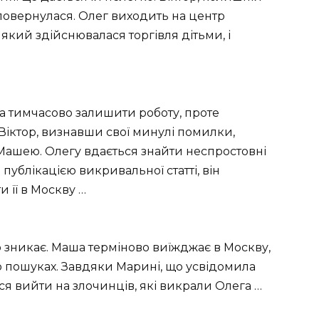
повернулася. Олег виходить на центр
який здійснювалася торгівля дітьми, і
 тимчасово залишити роботу, проте
Віктор, визнавши свої минулі помилки,
Машею. Олегу вдається знайти неспростовні
публікацією викривальної статті, він
и її в Москву …
 зникає. Маша терміново виїжджає в Москву,
о пошуках. Завдяки Марині, що усвідомила
я вийти на злочинців, які викрали Олега …