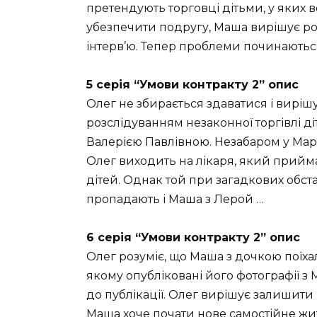
претендують торговці дітьми, у яких в
убезпечити подругу, Маша вирішує розг
інтерв’ю. Тепер проблеми починаютьс
5 серія “Умови контракту 2” опис
Олег не збирається здаватися і вирі
розслідуванням незаконної торгівлі д
Валерією Павлівною. Незабаром у Мари
Олег виходить на лікаря, який прийма
дітей. Однак той при загадкових обст
пропадають і Маша з Лерой …
6 серія “Умови контракту 2” опис
Олег розуміє, що Маша з дочкою поїха
якому опубліковані його фотографії з
до публікації. Олег вирішує залишити 
Маша хоче почати нове самостійне житт