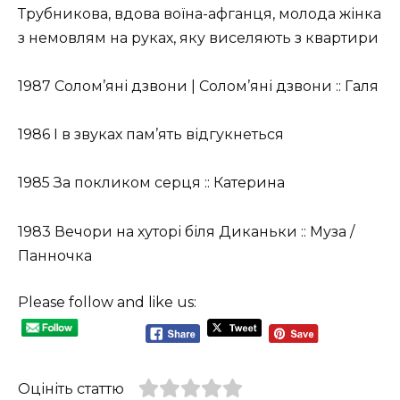
Трубникова, вдова воїна-афганця, молода жінка
з немовлям на руках, яку виселяють з квартири
1987 Солом’яні дзвони | Солом’яні дзвони :: Галя
1986 І в звуках пам’ять відгукнеться
1985 За покликом серця :: Катерина
1983 Вечори на хуторі біля Диканьки :: Муза /
Панночка
Please follow and like us:
Оцініть статтю