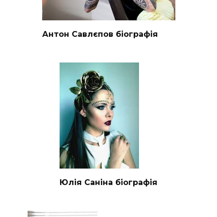
Антон Савлєпов біографія
Юлія Саніна біографія