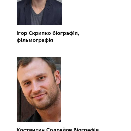
Ігор Скрипко біографія,
фільмографія
Костянтин Соловйов біографія,