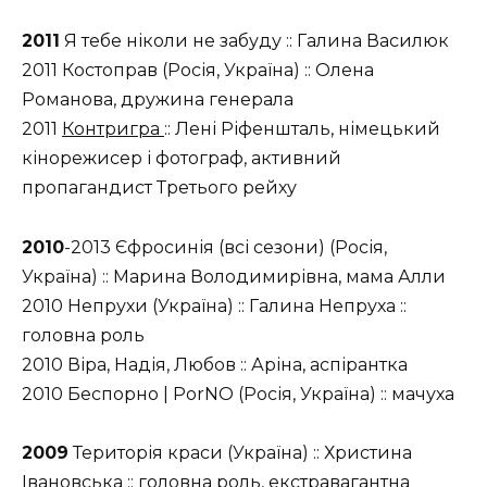
2011
Я тебе ніколи не забуду :: Галина Василюк
2011 Костоправ (Росія, Україна) :: Олена
Романова, дружина генерала
2011
Контригра
:: Лені Ріфеншталь, німецький
кінорежисер і фотограф, активний
пропагандист Третього рейху
2010
-2013 Єфросинія (всі сезони) (Росія,
Україна) :: Марина Володимирівна, мама Алли
2010 Непрухи (Україна) :: Галина Непруха ::
головна роль
2010 Віра, Надія, Любов :: Аріна, аспірантка
2010 Беспорно | PorNO (Росія, Україна) :: мачуха
2009
Територія краси (Україна) :: Христина
Івановська :: головна роль, екстравагантна