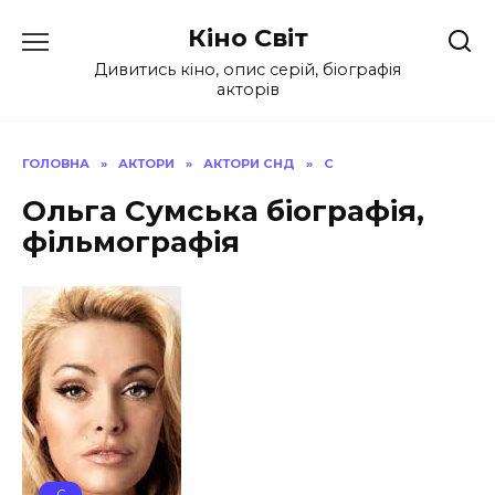
Перейти
Кіно Світ
до
вмісту
Дивитись кіно, опис серій, біографія
акторів
ГОЛОВНА
»
АКТОРИ
»
АКТОРИ СНД
»
С
Ольга Сумська біографія,
фільмографія
С