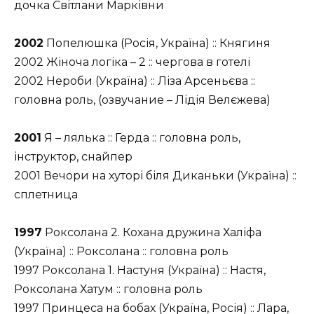
дочка Світлани Марківни
2002
Попелюшка (Росія, Україна) :: Княгиня
2002 Жіноча логіка – 2 :: чергова в готелі
2002 Нероби (Україна) :: Ліза Арсеньєва ::
головна роль, (озвучание – Лідія Велєжева)
2001
Я – лялька :: Герда :: головна роль,
інструктор, снайпер
2001 Вечори на хуторі біля Диканьки (Україна) ::
сплетница
1997
Роксолана 2. Кохана дружина Халіфа
(Україна) :: Роксолана :: головна роль
1997 Роксолана 1. Настуня (Україна) :: Настя,
Роксолана Хатум :: головна роль
1997 Принцеса на бобах (Україна, Росія) :: Лара,