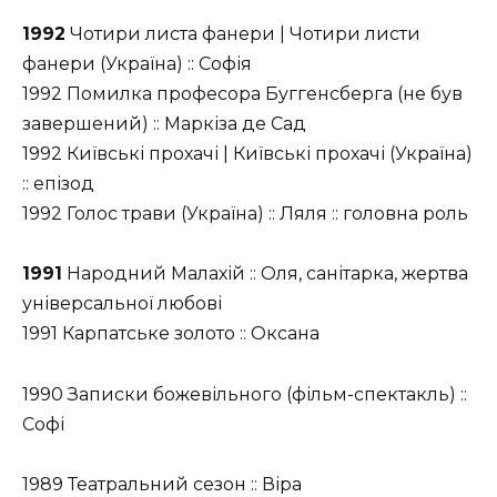
1992
Чотири листа фанери | Чотири листи
фанери (Україна) :: Софія
1992 Помилка професора Буггенсберга (не був
завершений) :: Маркіза де Сад
1992 Київські прохачі | Київські прохачі (Україна)
:: епізод
1992 Голос трави (Україна) :: Ляля :: головна роль
1991
Народний Малахій :: Оля, санітарка, жертва
універсальної любові
1991 Карпатське золото :: Оксана
1990 Записки божевільного (фільм-спектакль) ::
Софі
1989 Театральний сезон :: Віра