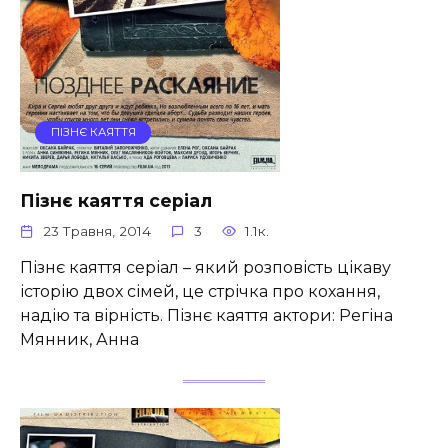
ПІЗНЄ КАЯТТЯ
Пізнє каяття серіал
23 Травня, 2014
3
1.1к.
Пізнє каяття серіал – який розповість цікаву
історію двох сімей, це стрічка про кохання,
надію та вірність. Пізнє каяття актори: Регіна
Мянник, Анна