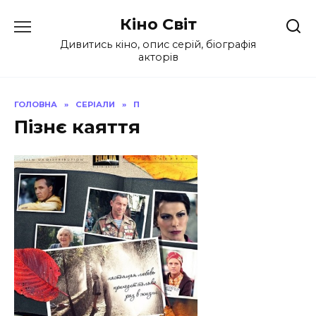
Перейти
Кіно Світ
до
вмісту
Дивитись кіно, опис серій, біографія
акторів
ГОЛОВНА
»
СЕРІАЛИ
»
П
Пізнє каяття