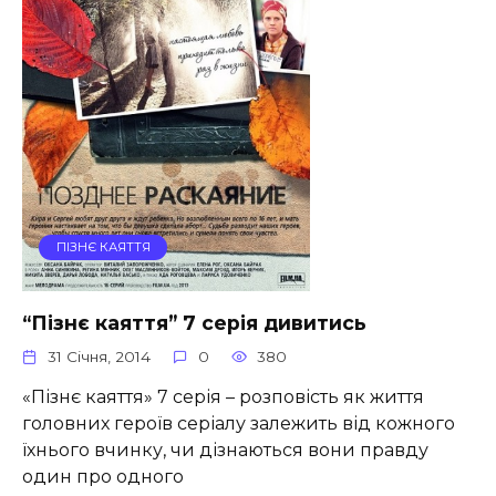
ПІЗНЄ КАЯТТЯ
“Пізнє каяття” 7 серія дивитись
31 Січня, 2014
0
380
«Пізнє каяття» 7 серія – розповість як життя
головних героїв серіалу залежить від кожного
їхнього вчинку, чи дізнаються вони правду
один про одного