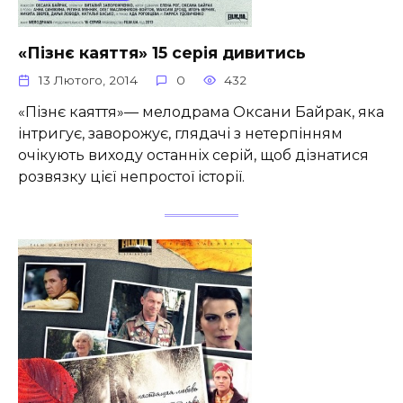
«Пізнє каяття» 15 серія дивитись
13 Лютого, 2014
0
432
«Пізнє каяття»— мелодрама Оксани Байрак, яка
інтригує, заворожує, глядачі з нетерпінням
очікують виходу останніх серій, щоб дізнатися
розвязку цієї непростої історії.