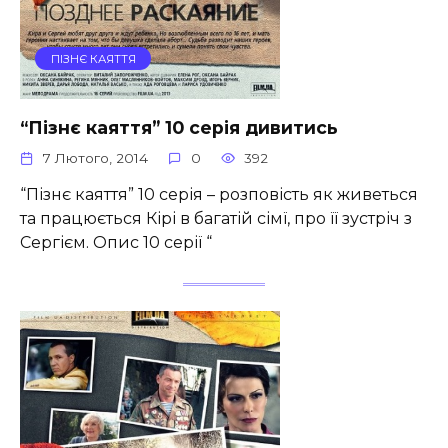
ПІЗНЄ КАЯТТЯ
“Пізнє каяття” 10 серія дивитись
7 Лютого, 2014
0
392
“Пізнє каяття” 10 серія – розповість як живеться
та працюється Кірі в багатій сімї, про її зустріч з
Сергієм. Опис 10 серії “