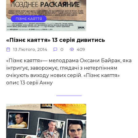
ПІЗНЄ КАЯТТЯ
«Пізнє каяття» 13 серія дивитись
13 Лютого, 2014
0
409
«Пізнє каяття»— мелодрама Оксани Байрак, яка
інтригує, заворожує, глядачі з нетерпінням
очікують виходу нових серій. «Пізнє каяття»
опис 13 серії Анну