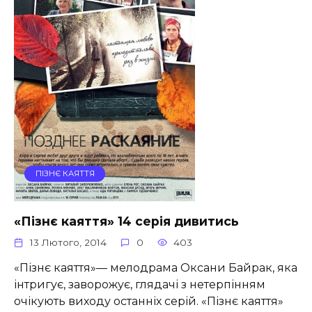
ПІЗНЄ КАЯТТЯ
«Пізнє каяття» 14 серія дивитись
13 Лютого, 2014
0
403
«Пізнє каяття»— мелодрама Оксани Байрак, яка
інтригує, заворожує, глядачі з нетерпінням
очікують виходу останніх серій. «Пізнє каяття»