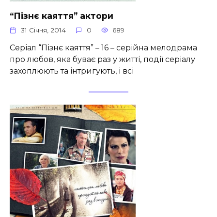
“Пізнє каяття” актори
31 Січня, 2014
0
689
Серіал “Пізнє каяття” – 16 – серійна мелодрама
про любов, яка буває раз у житті, події серіалу
захоплюють та інтригують, і всі