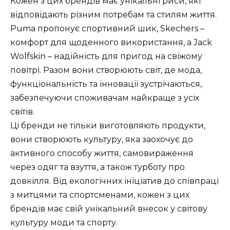
Кожен з цих брендів має унікальні риси, які
відповідають різним потребам та стилям життя.
Puma пропонує спортивний шик, Skechers –
комфорт для щоденного використання, а Jack
Wolfskin – надійність для пригод на свіжому
повітрі. Разом вони створюють світ, де мода,
функціональність та інновації зустрічаються,
забезпечуючи споживачам найкраще з усіх
світів.
Ці бренди не тільки виготовляють продукти,
вони створюють культуру, яка заохочує до
активного способу життя, самовираження
через одяг та взуття, а також турботу про
довкілля. Від екологічних ініціатив до співпраці
з митцями та спортсменами, кожен з цих
брендів має свій унікальний внесок у світову
культуру моди та спорту.