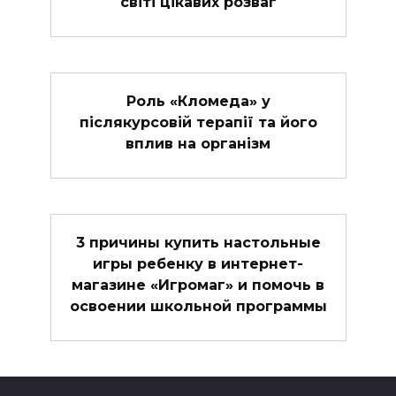
світі цікавих розваг
Роль «Кломеда» у
післякурсовій терапії та його
вплив на організм
3 причины купить настольные
игры ребенку в интернет-
магазине «Игромаг» и помочь в
освоении школьной программы