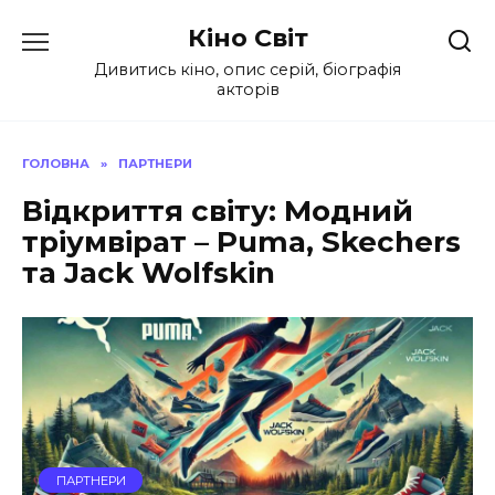
Перейти
Кіно Світ
до
вмісту
Дивитись кіно, опис серій, біографія
акторів
ГОЛОВНА
»
ПАРТНЕРИ
Відкриття світу: Модний
тріумвірат – Puma, Skechers
та Jack Wolfskin
ПАРТНЕРИ