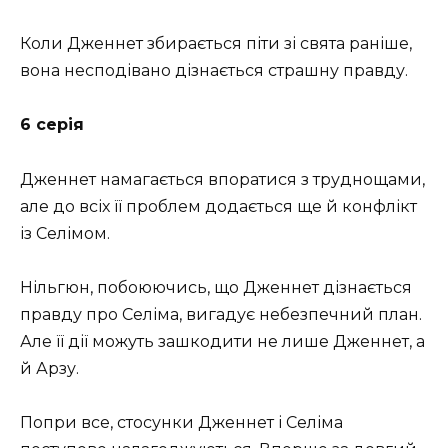
Коли Дженнет збирається піти зі свята раніше,
вона несподівано дізнається страшну правду.
6 серія
Дженнет намагається впоратися з труднощами,
але до всіх її проблем додається ще й конфлікт
із Селімом.
Нільгюн, побоюючись, що Дженнет дізнається
правду про Селіма, вигадує небезпечний план.
Але її дії можуть зашкодити не лише Дженнет, а
й Арзу.
Попри все, стосунки Дженнет і Селіма