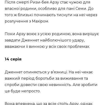
Після смерті Ризи-бея Арзу стає чужою для
власної родини, особливо для пані Семи. До
того ж близькі починають тиснути на неї через
розлучення з Махіром.
Поки Арзу воює з усією родиною, вона вирішує
завдати Дженнет найболючішого удару,
вважаючи її винною у всіх своїх проблемах.
14 серія
Дженнет опиняється у в’язниці. На неї чекає
важкий період боротьби за виживання та
спроби довести свою невинність. Але зробити
це буде непросто.
Вона впевнена, що за всім стоїть Арзу, однак