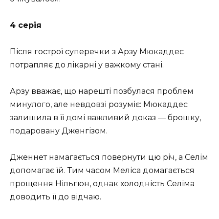
4 серія
Після гострої суперечки з Арзу Мюкаддес
потрапляє до лікарні у важкому стані.
Арзу вважає, що нарешті позбулася проблем
минулого, але невдовзі розуміє: Мюкаддес
залишила в її домі важливий доказ — брошку,
подаровану Дженгізом.
Дженнет намагається повернути цю річ, а Селім
допомагає їй. Тим часом Меліса домагається
прощення Нільгюн, однак холодність Селіма
доводить її до відчаю.