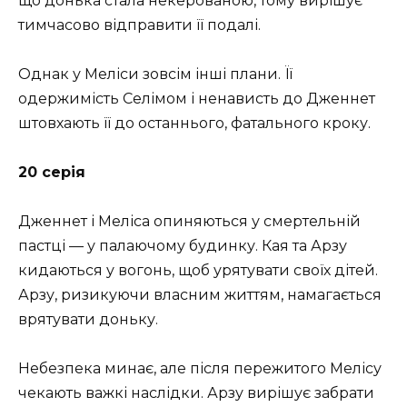
що донька стала некерованою, тому вирішує
тимчасово відправити її подалі.
Однак у Меліси зовсім інші плани. Її
одержимість Селімом і ненависть до Дженнет
штовхають її до останнього, фатального кроку.
20 серія
Дженнет і Меліса опиняються у смертельній
пастці — у палаючому будинку. Кая та Арзу
кидаються у вогонь, щоб урятувати своїх дітей.
Арзу, ризикуючи власним життям, намагається
врятувати доньку.
Небезпека минає, але після пережитого Мелісу
чекають важкі наслідки. Арзу вирішує забрати