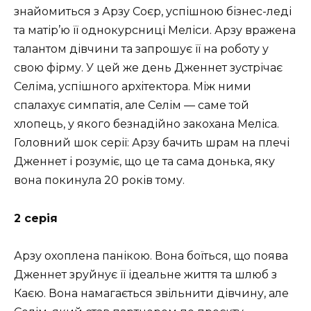
знайомиться з Арзу Соєр, успішною бізнес-леді
та матір’ю її однокурсниці Меліси. Арзу вражена
талантом дівчини та запрошує її на роботу у
свою фірму. У цей же день Дженнет зустрічає
Селіма, успішного архітектора. Між ними
спалахує симпатія, але Селім — саме той
хлопець, у якого безнадійно закохана Меліса.
Головний шок серії: Арзу бачить шрам на плечі
Дженнет і розуміє, що це та сама донька, яку
вона покинула 20 років тому.
2 серія
Арзу охоплена панікою. Вона боїться, що поява
Дженнет зруйнує її ідеальне життя та шлюб з
Каєю. Вона намагається звільнити дівчину, але