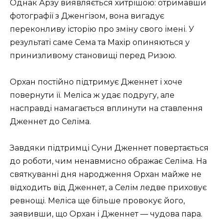
Однак Арзу виявляється хитрішою: отримавши
фотографії з Дженгізом, вона вигадує
переконливу історію про зміну свого імені. У
результаті саме Сема та Махір опиняються у
принизливому становищі перед Ризою.
Орхан постійно підтримує Дженнет і хоче
повернути її. Меліса ж удає подругу, але
насправді намагається вплинути на ставлення
Дженнет до Селіма.
Завдяки підтримці Суни Дженнет повертається
до роботи, чим ненавмисно ображає Селіма. На
святкуванні дня народження Орхан майже не
відходить від Дженнет, а Селім ледве приховує
ревнощі. Меліса ще більше провокує його,
заявивши, що Орхан і Дженнет — чудова пара.