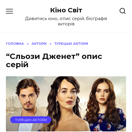
Перейти
Кіно Світ
до
вмісту
Дивитись кіно, опис серій, біографія
акторів
ГОЛОВНА
»
АКТОРИ
»
ТУРЕЦЬКІ АКТОРИ
“Сльози Дженет” опис
серій
ТУРЕЦЬКІ АКТОРИ