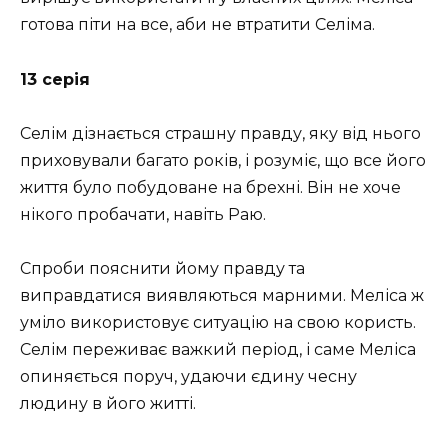
готова піти на все, аби не втратити Селіма.
13 серія
Селім дізнається страшну правду, яку від нього
приховували багато років, і розуміє, що все його
життя було побудоване на брехні. Він не хоче
нікого пробачати, навіть Раю.
Спроби пояснити йому правду та
виправдатися виявляються марними. Меліса ж
уміло використовує ситуацію на свою користь.
Селім переживає важкий період, і саме Меліса
опиняється поруч, удаючи єдину чесну
людину в його житті.