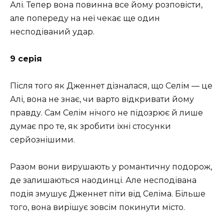
Алі. Тепер вона повинна все йому розповісти,
але попереду на неї чекає ще один
несподіваний удар.
9 серія
Після того як Дженнет дізналася, що Селім — це
Алі, вона не знає, чи варто відкривати йому
правду. Сам Селім нічого не підозрює й лише
думає про те, як зробити їхні стосунки
серйознішими.
Разом вони вирушають у романтичну подорож,
де залишаються наодинці. Але несподівана
подія змушує Дженнет піти від Селіма. Більше
того, вона вирішує зовсім покинути місто.