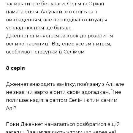
залишати все без уваги. Селім та Орхан
намагаються з’ясувати, хто стоїть за її
викраденням, але несподівано ситуація
ускладнюється ще більше.
Дженнет опиняється за крок до розкриття
великої таємниці. Відтепер усе зміниться,
особливо її стосунки із Селімом.
8 серія
Дженнет знаходить зачіпку, пов’язану з Алі, але
не знає, чи варто вірити своїм здогадкам. Її не
полишає надія: а раптом Селім і є тим самим
Алі?
Поки Дженнет намагається розібратися в цій
загадці, її звинувачують у тому, що через неї