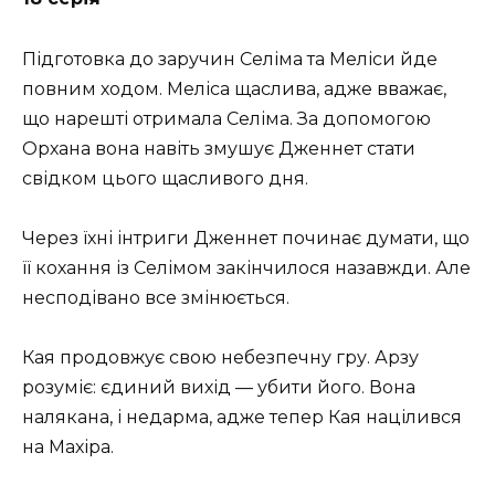
Підготовка до заручин Селіма та Меліси йде
повним ходом. Меліса щаслива, адже вважає,
що нарешті отримала Селіма. За допомогою
Орхана вона навіть змушує Дженнет стати
свідком цього щасливого дня.
Через їхні інтриги Дженнет починає думати, що
її кохання із Селімом закінчилося назавжди. Але
несподівано все змінюється.
Кая продовжує свою небезпечну гру. Арзу
розуміє: єдиний вихід — убити його. Вона
налякана, і недарма, адже тепер Кая націлився
на Махіра.