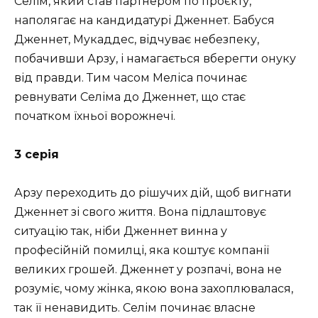
Селім, який став партнером по проєкту,
наполягає на кандидатурі Дженнет. Бабуся
Дженнет, Мукаддес, відчуває небезпеку,
побачивши Арзу, і намагається вберегти онуку
від правди. Тим часом Меліса починає
ревнувати Селіма до Дженнет, що стає
початком їхньої ворожнечі.
3 серія
Арзу переходить до рішучих дій, щоб вигнати
Дженнет зі свого життя. Вона підлаштовує
ситуацію так, ніби Дженнет винна у
професійній помилці, яка коштує компанії
великих грошей. Дженнет у розпачі, вона не
розуміє, чому жінка, якою вона захоплювалася,
так її ненавидить. Селім починає власне