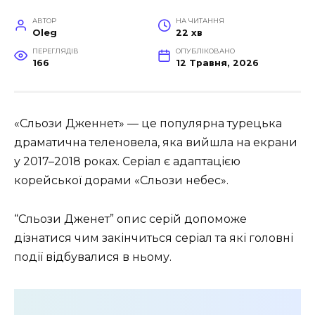
АВТОР
НА ЧИТАННЯ
Oleg
22 хв
ПЕРЕГЛЯДІВ
ОПУБЛІКОВАНО
166
12 Травня, 2026
«Сльози Дженнет» — це популярна турецька
драматична теленовела, яка вийшла на екрани
у 2017–2018 роках. Серіал є адаптацією
корейської дорами «Сльози небес».
“Сльози Дженет” опис серій допоможе
дізнатися чим закінчиться серіал та які головні
події відбувалися в ньому.