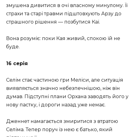
змушена дивитися в очі власному минулому. Її
страхи та старі травми підштовхують Арзу до
страшного рішення — позбутися Каї.
Вона розуміє: поки Кая живий, спокою їй не
буде.
16 серія
Селім стає частиною гри Меліси, але ситуація
виявляється значно небезпечнішою, ніж він
думав. Підступні плани Орхана заводять його у
нову пастку, і дороги назад уже немає.
Дженнет намагається змиритися з втратою
Селіма. Тепер поруч із нею є батько, який