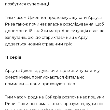
позбутися суперниці.
Тим часом Дженнет продовжує шукати Арзу, а
Риза також починає власне розслідування, щоб
допомогти їй знайти матір. Але ситуація стає ще
заплутанішою: до старих таємниць Арзу
додається новий страшний гріх.
11 серія
Арзу та Дженгіз, думаючи, що їх звинуватять у
смерті Ризи, припускаються фатальної
помилки — вони приховують тіло.
Тим часом родина Сойєрів розпочинає пошуки
Ризи. Поки всі намагаються зрозуміти, куди він