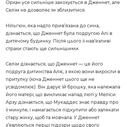
Орхан усе сильніше закохується в Дженнет, але
Селім не дозволяє їм зблизитися.
Нільгюн, яка надто прив’язана до сина,
дізнається, що Дженнет була подругою Алі в
дитячому будинку. Після цього її нав’язливі
страхи стають ще сильнішими.
Селім дізнається, що Дженнет — це його
подруга дитинства Аліє, з якою вони виросли в
притулку (хоча Дженнет цього ще не
усвідомлює). Він дарує їй брошку, яка належала
його матері, що викликає напад люті у Меліси.
Арзу дізнається, що Мукаддес знає правду про
її минуле, і намагається підкупити або залякати
стару жінку, щоб та мовчала. У Дженнет
з’являються перші підозри щодо свого