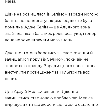
мама.
Дівчина розійшлася із Селімом заради його ж
блага, але невдовзі усвідомлює, що це була
помилка. Адже Селім — це Алі, якого вона
знайшла після багатьох років розлуки, і тепер
вона не хоче втрачати його знову.
Дженнет готова боротися за своє кохання й
залишатися поруч із Селімом, поки він не
згадає всю правду. Заради цього вона готова
виступити проти Дженгіза, Нільгюн та всіх
інших.
Для Арзу й Меліси рішення Дженнет
залишитися стає новою проблемою. Меліса
вирішує діяти ще жорсткіше та хоче остаточно