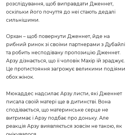
розслідування, щоб виправдати Дженнет,
оскільки його почуття до неї стають дедалі
сильнішими.
Орхан – щоб повернути Дженнет, йде на
рибний ринок зі своїми партнерами з Дубайлі
та робить несподівану пропозицію Дженнет.
Арзу дізнається, що її чоловік Махір їй зраджує.
Це протистояння загрожує великими подіями
обох жінок.
Мюкаддес надсилає Арзу листи, які Дженнет
писала своїй матері ще в дитинстві. Вона
сподівається, що материнське серце не
витримає і Арзу подбає про доньку. Але
реакція Арзу виявляється зовсім не такою, як
очікувалося.