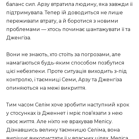
баланс сил. Арзу втратила людину, яка завжди її
підтримувала. Тепер їй доводиться не лише
переживати втрату, а й боротися з новими
проблемами — хтось починає шантажувати її та
Дженгіза.
Вони не знають, хто стоїть за погрозами, але
намагаються будь-яким способом позбутися
цієї небезпеки. Проте ситуація виходить з-під
контролю, і таємниці Семи, Арзу та Дженгіза
опиняються на межі викриття.
Тим часом Селім хоче зробити наступний крок
у стосунках із Дженнет і мріє пов’язати з нею
своє життя. Але ніхто не врахував Мелісу.
Дізнавшись велику таємницю Селіма, вона
вирішує використати її у власних цілях. Меліса