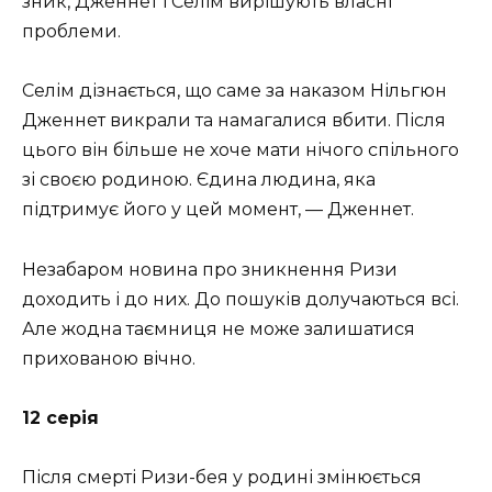
зник, Дженнет і Селім вирішують власні
проблеми.
Селім дізнається, що саме за наказом Нільгюн
Дженнет викрали та намагалися вбити. Після
цього він більше не хоче мати нічого спільного
зі своєю родиною. Єдина людина, яка
підтримує його у цей момент, — Дженнет.
Незабаром новина про зникнення Ризи
доходить і до них. До пошуків долучаються всі.
Але жодна таємниця не може залишатися
прихованою вічно.
12 серія
Після смерті Ризи-бея у родині змінюється