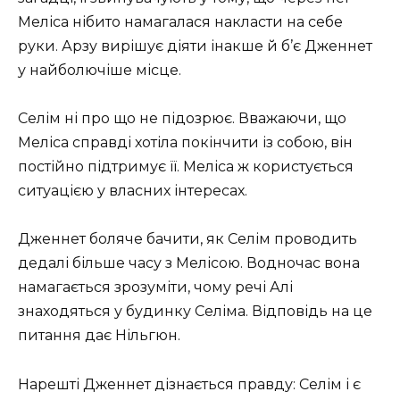
Меліса нібито намагалася накласти на себе
руки. Арзу вирішує діяти інакше й б’є Дженнет
у найболючіше місце.
Селім ні про що не підозрює. Вважаючи, що
Меліса справді хотіла покінчити із собою, він
постійно підтримує її. Меліса ж користується
ситуацією у власних інтересах.
Дженнет боляче бачити, як Селім проводить
дедалі більше часу з Мелісою. Водночас вона
намагається зрозуміти, чому речі Алі
знаходяться у будинку Селіма. Відповідь на це
питання дає Нільгюн.
Нарешті Дженнет дізнається правду: Селім і є