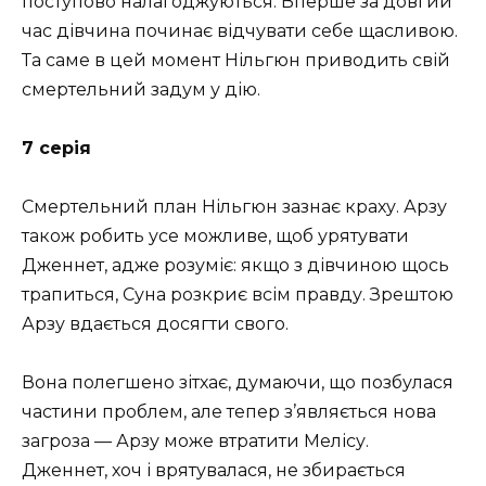
поступово налагоджуються. Вперше за довгий
час дівчина починає відчувати себе щасливою.
Та саме в цей момент Нільгюн приводить свій
смертельний задум у дію.
7 серія
Смертельний план Нільгюн зазнає краху. Арзу
також робить усе можливе, щоб урятувати
Дженнет, адже розуміє: якщо з дівчиною щось
трапиться, Суна розкриє всім правду. Зрештою
Арзу вдається досягти свого.
Вона полегшено зітхає, думаючи, що позбулася
частини проблем, але тепер з’являється нова
загроза — Арзу може втратити Мелісу.
Дженнет, хоч і врятувалася, не збирається