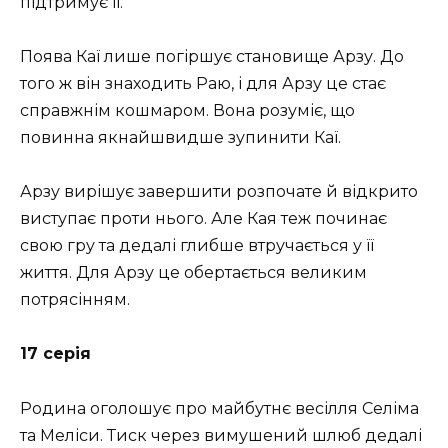
підтримує її.
Поява Каї лише погіршує становище Арзу. До
того ж він знаходить Раю, і для Арзу це стає
справжнім кошмаром. Вона розуміє, що
повинна якнайшвидше зупинити Каї.
Арзу вирішує завершити розпочате й відкрито
виступає проти нього. Але Кая теж починає
свою гру та дедалі глибше втручається у її
життя. Для Арзу це обертається великим
потрясінням.
17 серія
Родина оголошує про майбутнє весілля Селіма
та Меліси. Тиск через вимушений шлюб дедалі