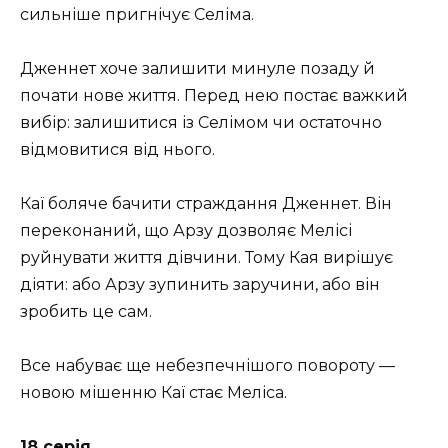
сильніше пригнічує Селіма.
Дженнет хоче залишити минуле позаду й
почати нове життя. Перед нею постає важкий
вибір: залишитися із Селімом чи остаточно
відмовитися від нього.
Каї боляче бачити страждання Дженнет. Він
переконаний, що Арзу дозволяє Мелісі
руйнувати життя дівчини. Тому Кая вирішує
діяти: або Арзу зупинить заручини, або він
зробить це сам.
Все набуває ще небезпечнішого повороту —
новою мішенню Каї стає Меліса.
18 серія