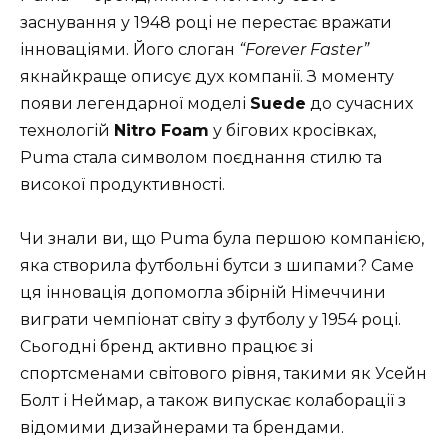
заснування у 1948 році не перестає вражати
інноваціями. Його слоган
“Forever Faster”
якнайкраще описує дух компанії. З моменту
появи легендарної моделі
Suede
до сучасних
технологій
Nitro Foam
у бігових кросівках,
Puma стала символом поєднання стилю та
високої продуктивності.
Чи знали ви, що Puma була першою компанією,
яка створила футбольні бутси з шипами? Саме
ця інновація допомогла збірній Німеччини
виграти чемпіонат світу з футболу у 1954 році.
Сьогодні бренд активно працює зі
спортсменами світового рівня, такими як Усейн
Болт і Неймар, а також випускає колаборації з
відомими дизайнерами та брендами.