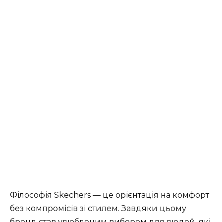
Філософія Skechers — це орієнтація на комфорт
без компромісів зі стилем. Завдяки цьому
бренд став улюбленим вибором для людей, які