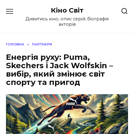
Перейти
Кіно Світ
до
вмісту
Дивитись кіно, опис серій, біографія
акторів
ГОЛОВНА
»
ПАРТНЕРИ
Енергія руху: Puma,
Skechers і Jack Wolfskin –
вибір, який змінює світ
спорту та пригод