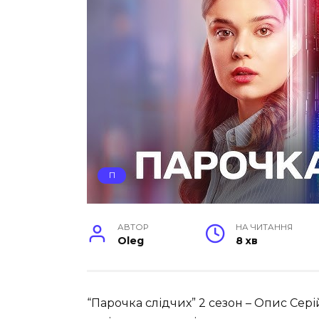
П
АВТОР
НА ЧИТАННЯ
Oleg
8 хв
“Парочка слідчих” 2 сезон – Опис Сер