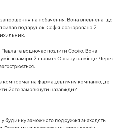
 і запрошення на побачення. Вона впевнена, що
надсилав подарунок. Софія розчарована й
рихильник.
 Павла та водночас позлити Софію. Вона
міє її наміри й ставить Оксану на місце. Через
загострюється.
ав компромат на фармацевтичну компанію, де
ити його замовкнути назавжди?
о: у будинку заможного подружжя знаходять