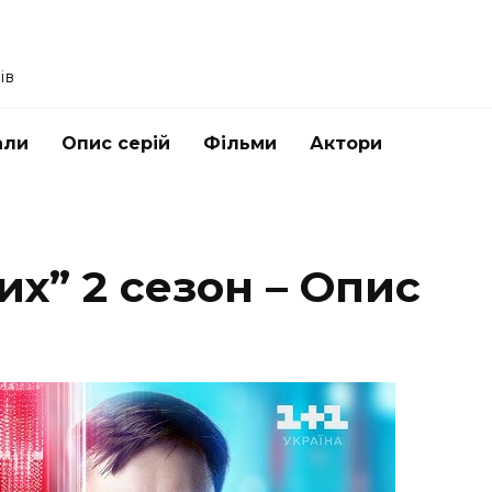
ів
али
Опис серій
Фільми
Актори
их” 2 сезон – Опис