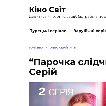
Перейти
Кіно Світ
до
вмісту
Дивитись кіно, опис серій, біографія актор
Турецькі серіали
Зарубіжні сері
ГОЛОВНА
»
ОПИС СЕРІЙ
»
П
“Парочка слідч
Серій