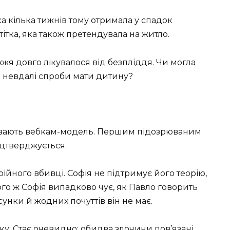
а кілька тижнів тому отримала у спадок
тітка, яка також претендувала на житло.
ужжя довго лікувалося від безпліддя. Чи могла
з невдалі спроби мати дитину?
вбивають вебкам-модель. Першим підозрюваним
підтверджується.
ійного вбивці. Софія не підтримує його теорію,
го ж Софія випадково чує, як Павло говорить
унки й жодних почуттів він не має.
ку. Стає очевидно: обидва злочини пов’язані.