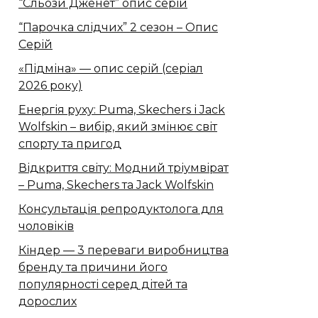
“Сльози Дженет” опис серій
“Парочка слідчих” 2 сезон – Опис
Серій
«Підміна» — опис серій (серіал
2026 року)
Енергія руху: Puma, Skechers і Jack
Wolfskin – вибір, який змінює світ
спорту та пригод
Відкриття світу: Модний тріумвірат
– Puma, Skechers та Jack Wolfskin
Консультація репродуктолога для
чоловіків
Кіндер — 3 переваги виробництва
бренду та причини його
популярності серед дітей та
дорослих