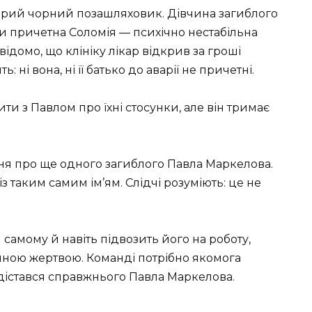
старий чорний позашляховик. Дівчина загиблого
и причетна Соломія — психічно нестабільна
 відомо, що клініку лікар відкрив за гроші
 ні вона, ні її батько до аварії не причетні.
и з Павлом про їхні стосунки, але він тримає
ня про ще одного загиблого Павла Маркелова.
з таким самим ім’ям. Слідчі розуміють: це не
самому й навіть підвозить його на роботу,
пною жертвою. Команді потрібно якомога
дістався справжнього Павла Маркелова.