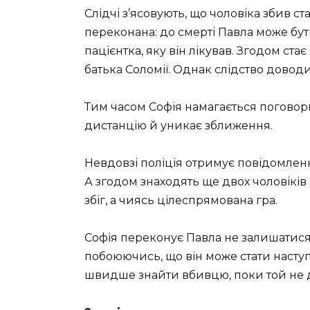
Слідчі з’ясовують, що чоловіка збив 
переконана: до смерті Павла може бут
пацієнтка, яку він лікував. Згодом стає
батька Соломії. Однак слідство доводить:
Тим часом Софія намагається поговорит
дистанцію й уникає зближення.
Невдовзі поліція отримує повідомлен
А згодом знаходять ще двох чоловіків і
збіг, а чиясь цілеспрямована гра.
Софія переконує Павла не залишатися 
побоюючись, що він може стати насту
швидше знайти вбивцю, поки той не 