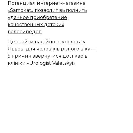
Потенциал интернет-магазина
«Samokat» позволит выполнить
удачное приобретение
качественных детских
велосипедов
Де знайти надійного уролога у
Львові для чоловіків різного віку —
5 причин звернутися до лікарів
клініки «Urologist Valetskyi»