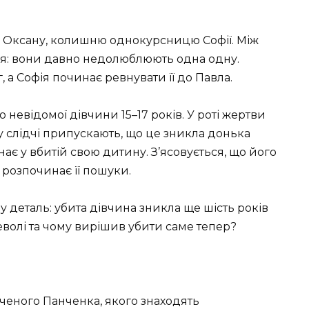
— Оксану, колишню однокурсницю Софії. Між
я: вони давно недолюблюють одна одну.
 а Софія починає ревнувати її до Павла.
невідомої дівчини 15–17 років. У роті жертви
му слідчі припускають, що це зникла донька
нає у вбитій свою дитину. З’ясовується, що його
я розпочинає її пошуки.
 деталь: убита дівчина зникла ще шість років
неволі та чому вирішив убити саме тепер?
ученого Панченка, якого знаходять