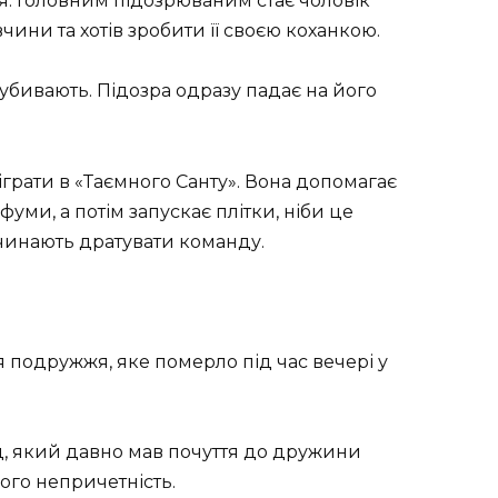
. Головним підозрюваним стає чоловік
ини та хотів зробити її своєю коханкою.
 убивають. Підозра одразу падає на його
іграти в «Таємного Санту». Вона допомагає
уми, а потім запускає плітки, ніби це
починають дратувати команду.
я подружжя, яке померло під час вечері у
д, який давно мав почуття до дружини
ого непричетність.