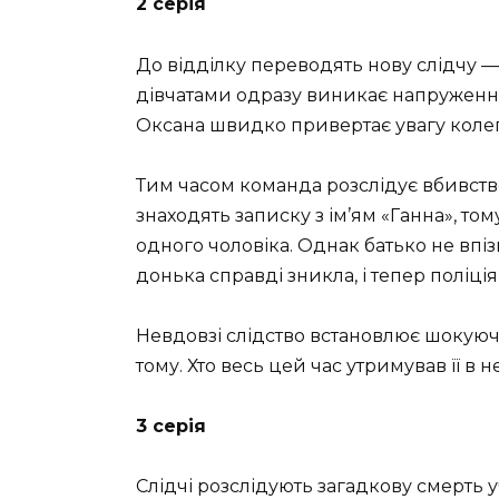
2 серія
До відділку переводять нову слідчу 
дівчатами одразу виникає напруженн
Оксана швидко привертає увагу колег,
Тим часом команда розслідує вбивство 
знаходять записку з ім’ям «Ганна», то
одного чоловіка. Однак батько не впіз
донька справді зникла, і тепер поліці
Невдовзі слідство встановлює шокуючу
тому. Хто весь цей час утримував її в 
3 серія
Слідчі розслідують загадкову смерть 