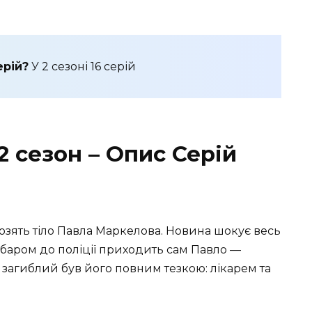
ерій?
У 2 сезоні 16 серій
2 сезон – Опис Серій
озять тіло Павла Маркелова. Новина шокує весь
забаром до поліції приходить сам Павло —
загиблий був його повним тезкою: лікарем та