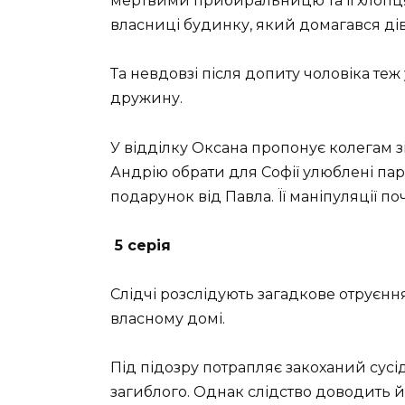
мертвими прибиральницю та її хлопця
власниці будинку, який домагався дівч
Та невдовзі після допиту чоловіка теж
дружину.
У відділку Оксана пропонує колегам з
Андрію обрати для Софії улюблені парф
подарунок від Павла. Її маніпуляції 
5 серія
Слідчі розслідують загадкове отруєнн
власному домі.
Під підозру потрапляє закоханий сусі
загиблого. Однак слідство доводить й