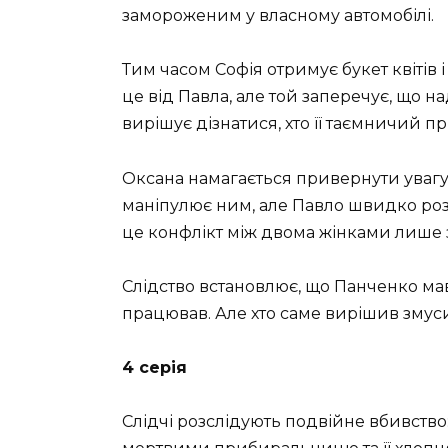
замороженим у власному автомобілі.
Тим часом Софія отримує букет квітів
це від Павла, але той заперечує, що 
вирішує дізнатися, хто її таємничий п
Оксана намагається привернути увагу
маніпулює ним, але Павло швидко розу
це конфлікт між двома жінками лише 
Слідство встановлює, що Панченко м
працював. Але хто саме вирішив змус
4 серія
Слідчі розслідують подвійне вбивств