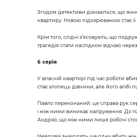
Згодом детективи дізнаються, що жінк
квартиру. Новою підозрюваною стає її 
Крім того, слідчі з’ясовують, що подр
трагедія стати наслідком відчаю чере
6 серія
У власній квартирі під час роботи 
стає хлопець дівчини, але його алібі 
Павло переконаний: це справа рук сер
і між ними виникає напруження. До то
Андрію, що між ними лише робочі стос
Невдовзі знаходять ще одну вбиту жін