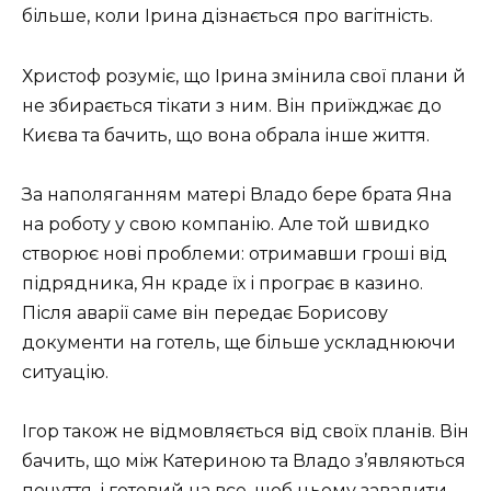
більше, коли Ірина дізнається про вагітність.
Христоф розуміє, що Ірина змінила свої плани й
не збирається тікати з ним. Він приїжджає до
Києва та бачить, що вона обрала інше життя.
За наполяганням матері Владо бере брата Яна
на роботу у свою компанію. Але той швидко
створює нові проблеми: отримавши гроші від
підрядника, Ян краде їх і програє в казино.
Після аварії саме він передає Борисову
документи на готель, ще більше ускладнюючи
ситуацію.
Ігор також не відмовляється від своїх планів. Він
бачить, що між Катериною та Владо з’являються
почуття, і готовий на все, щоб цьому завадити.