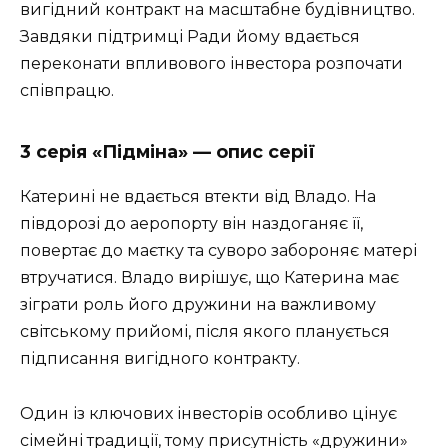
вигідний контракт на масштабне будівництво.
Завдяки підтримці Ради йому вдається
переконати впливового інвестора розпочати
співпрацю.
3 серія «Підміна» — опис серії
Катерині не вдається втекти від Владо. На
півдорозі до аеропорту він наздоганяє її,
повертає до маєтку та суворо забороняє матері
втручатися. Владо вирішує, що Катерина має
зіграти роль його дружини на важливому
світському прийомі, після якого планується
підписання вигідного контракту.
Один із ключових інвесторів особливо цінує
сімейні традиції, тому присутність «дружини»