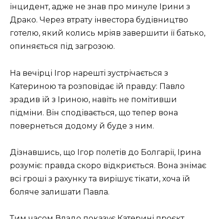
інцидент, адже не знав про минуле Ірини з
Драко. Через втрату інвестора будівництво
готелю, який колись мріяв завершити її батько,
опиняється під загрозою.
На вечірці Ігор нарешті зустрічається з
Катериною та розповідає їй правду: Павло
зрадив їй з Іриною, навіть не помітивши
підміни. Він сподівається, що тепер вона
повернеться додому й буде з ним.
Дізнавшись, що Ігор полетів до Болгарії, Ірина
розуміє: правда скоро відкриється. Вона знімає
всі гроші з рахунку та вирішує тікати, хоча їй
боляче залишати Павла.
Тим часом Владо показує Катерині проєкт