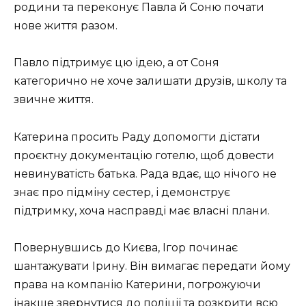
родини та переконує Павла й Соню почати
нове життя разом.
Павло підтримує цю ідею, а от Соня
категорично не хоче залишати друзів, школу та
звичне життя.
Катерина просить Раду допомогти дістати
проєктну документацію готелю, щоб довести
невинуватість батька. Рада вдає, що нічого не
знає про підміну сестер, і демонструє
підтримку, хоча насправді має власні плани.
Повернувшись до Києва, Ігор починає
шантажувати Ірину. Він вимагає передати йому
права на компанію Катерини, погрожуючи
інакше звернутися до поліції та розкрити всю