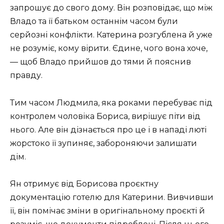
запрошує до свого дому. Він розповідає, що між
Владо та її батьком останнім часом були
серйозні конфлікти. Катерина розгублена й уже
не розуміє, кому вірити. Єдине, чого вона хоче,
— щоб Владо прийшов до тями й пояснив
правду.
Тим часом Людмила, яка роками перебуває під
контролем чоловіка Бориса, вирішує піти від
нього. Але він дізнається про це і в нападі люті
жорстоко її зупиняє, забороняючи залишати
дім.
Ян отримує від Борисова проєктну
документацію готелю для Катерини. Вивчивши
її, він помічає зміни в оригінальному проєкті й