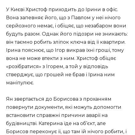
У Києві Христоф приходить до Ірини в офіс.
Вона запевняє його, що з Павлом у неї нічого
серйозного немає, і обіцяє, що незабаром вони
будуть разом. Однак його підозри не зникають:
він таємно робить зліпок ключа від її квартири.
Ірина пояснює, що Ігор викрав їхні гроші, тому
вона не може втекти з ним. Христоф обіцяє
«розібратися» з Ігорем, а той у відповідь
стверджує, що грошей не брав і Ірина ним
маніпулює.
Ян звертається до Борисова з проханням
повернути документи, які можуть допомогти
встановити справжні причини аварії на
будівництві. Катерина їде на об’єкт, але
Борисов переконує її, що там їй нічого робити, і