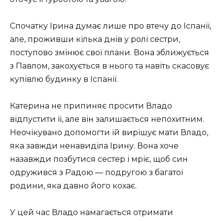
Спочатку Ірина думає лише про втечу до Іспанії,
але, проживши кілька днів у ролі сестри,
поступово змінює свої плани. Вона зближується
з Павлом, закохується в нього та навіть скасовує
купівлю будинку в Іспанії.
Катерина не припиняє просити Владо
відпустити її, але він залишається непохитним.
Неочікувано допомогти їй вирішує мати Владо,
яка завжди ненавиділа Ірину. Вона хоче
назавжди позбутися сестер і мріє, щоб син
одружився з Радою — подругою з багатої
родини, яка давно його кохає.
У цей час Владо намагається отримати