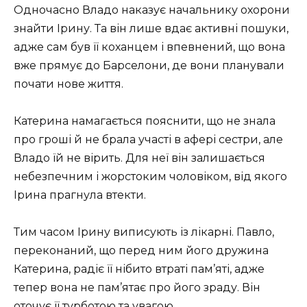
Одночасно Владо наказує начальнику охорони
знайти Ірину. Та він лише вдає активні пошуки,
адже сам був її коханцем і впевнений, що вона
вже прямує до Барселони, де вони планували
почати нове життя.
Катерина намагається пояснити, що не знала
про гроші й не брала участі в афері сестри, але
Владо їй не вірить. Для неї він залишається
небезпечним і жорстоким чоловіком, від якого
Ірина прагнула втекти.
Тим часом Ірину виписують із лікарні. Павло,
переконаний, що перед ним його дружина
Катерина, радіє її нібито втраті пам’яті, адже
тепер вона не пам’ятає про його зраду. Він
оточує її турботою та увагою.