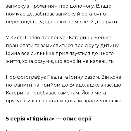
записку з проханням про допомогу. Владо
помічає це, забирає записку й остаточно
переконується, що поки не може їй довіряти.
У Києві Павло пропонує «Катерині» менше
працювати та замислитися про другу дитину.
Ірина все сильніше прив’язується до цього
життя, хоча розуміє, що воно їй не належить.
Ігор фотографує Павла та Ірину разом. Він хоче
потрапити на прийом до Владо, адже знає, що
Катерина перебуває саме там. Його мета —
врятувати її та показати докази зради чоловіка.
5 серія «Підміна» — опис серії