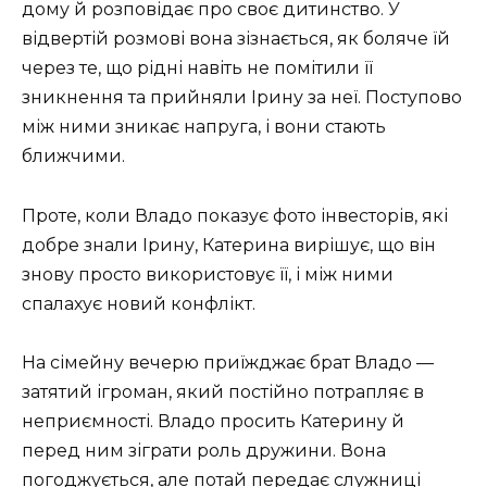
дому й розповідає про своє дитинство. У
відвертій розмові вона зізнається, як боляче їй
через те, що рідні навіть не помітили її
зникнення та прийняли Ірину за неї. Поступово
між ними зникає напруга, і вони стають
ближчими.
Проте, коли Владо показує фото інвесторів, які
добре знали Ірину, Катерина вирішує, що він
знову просто використовує її, і між ними
спалахує новий конфлікт.
На сімейну вечерю приїжджає брат Владо —
затятий ігроман, який постійно потрапляє в
неприємності. Владо просить Катерину й
перед ним зіграти роль дружини. Вона
погоджується, але потай передає служниці