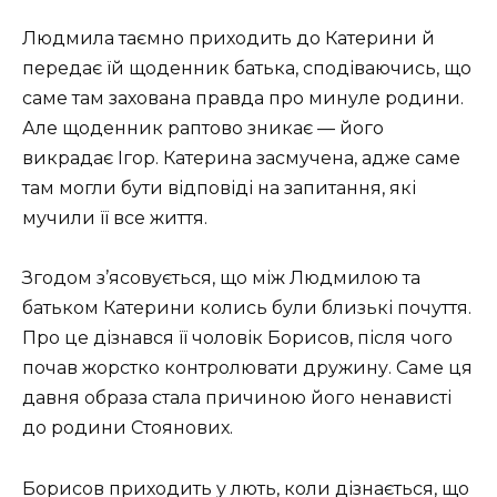
Людмила таємно приходить до Катерини й
передає їй щоденник батька, сподіваючись, що
саме там захована правда про минуле родини.
Але щоденник раптово зникає — його
викрадає Ігор. Катерина засмучена, адже саме
там могли бути відповіді на запитання, які
мучили її все життя.
Згодом з’ясовується, що між Людмилою та
батьком Катерини колись були близькі почуття.
Про це дізнався її чоловік Борисов, після чого
почав жорстко контролювати дружину. Саме ця
давня образа стала причиною його ненависті
до родини Стоянових.
Борисов приходить у лють, коли дізнається, що