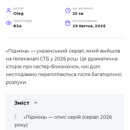
АВТОР
НА ЧИТАННЯ
Oleg
25 хв
ПЕРЕГЛЯДІВ
ОПУБЛІКОВАНО
834
29 Квітня, 2026
«Підміна» — український серіал, який вийшов
на телеканалі СТБ у 2026 році. Це драматична
історія про сестер-близнючок, чиї долі
несподівано переплітаються після багаторічної
розлуки.
Зміст
«Підміна» — опис серій (серіал 2026
року)