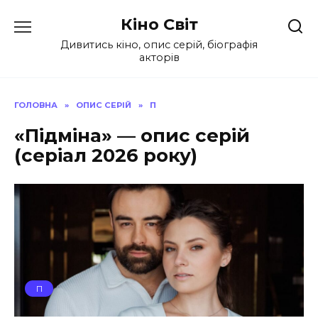
Перейти
Кіно Світ
до
вмісту
Дивитись кіно, опис серій, біографія
акторів
ГОЛОВНА
»
ОПИС СЕРІЙ
»
П
«Підміна» — опис серій
(серіал 2026 року)
П