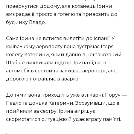
повернутися додому, але коханець Ірини
викрадає її просто з готелю та привозить до
будинку Владо.
Сама Ірина не встигає вилетіти до Іспанії. У
київському аеропорту вона зустрічає Ігоря —
колегу Катерини, який давно в неї закоханий.
Щоб не викликати підозр, Ірина сідає в
автомобіль сестри та залишає аеропорт, але
дорогою потрапляє в аварію.
До тями вона приходить уже в лікарні. Поруч —
Павло та донька Катерини. Зрозумівши, що її
прийняли за сестру, Ірина вирішує
скористатися ситуацією й удає втрату пам’яті.