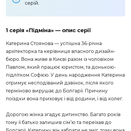
серій.
1 серія «Підміна» — опис серії
Катерина Стоянова — успішна 36-річна
архітекторка та керівниця власного дизайн-
бюро. Вона живе в Києві разом із чоловіком
Павлом, який працює юристом, та донькою-
підлітком Софією. У день народження Катерина
отримує несподіваний дзвінок, після якого
терміново вирушає до Болгарії. Причину
поїздки вона приховує і від родини, і від колег.
Дорогою жінка згадує дитинство. Багато років
тому її батько залишив сім’ю та переїхав до
Болгарії. Катерину він забрати не зміг, тому вона