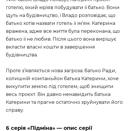
готелю, який мріяв побудувати її батько. Вони
їдуть на будівництво, і Владо розповідає, що
батько хотів назвати готель її ім’ям. Катерина
вражена, адже все життя була переконана, що
батько її не любив. Після цього вона вирішує
вкласти власні кошти в завершення
будівництва.
Проте з’являється нова загроза: батько Ради,
колишній компаньйон батька Катерини, хоче
викупити землю під готелем, щоб знищити
весь проєкт. Він давно ненавидить батька
Катерини та прагне остаточно зруйнувати його
справу.
6 серія «Підміна» — опис серії