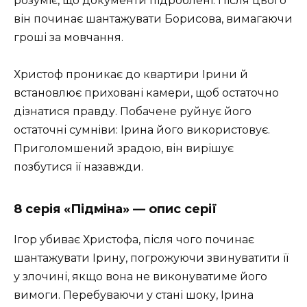
розуміє, що документи підроблені. Після цього
він починає шантажувати Борисова, вимагаючи
гроші за мовчання.
Христоф проникає до квартири Ірини й
встановлює приховані камери, щоб остаточно
дізнатися правду. Побачене руйнує його
остаточні сумніви: Ірина його використовує.
Приголомшений зрадою, він вирішує
позбутися її назавжди.
8 серія «Підміна» — опис серії
Ігор убиває Христофа, після чого починає
шантажувати Ірину, погрожуючи звинуватити її
у злочині, якщо вона не виконуватиме його
вимоги. Перебуваючи у стані шоку, Ірина