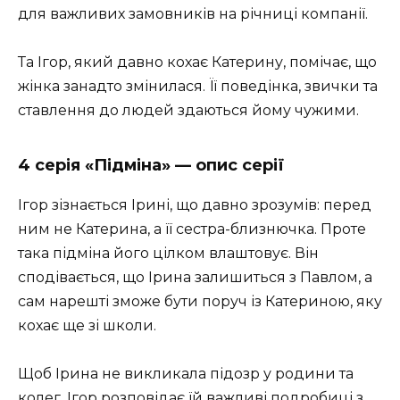
для важливих замовників на річниці компанії.
Та Ігор, який давно кохає Катерину, помічає, що
жінка занадто змінилася. Її поведінка, звички та
ставлення до людей здаються йому чужими.
4 серія «Підміна» — опис серії
Ігор зізнається Ірині, що давно зрозумів: перед
ним не Катерина, а її сестра-близнючка. Проте
така підміна його цілком влаштовує. Він
сподівається, що Ірина залишиться з Павлом, а
сам нарешті зможе бути поруч із Катериною, яку
кохає ще зі школи.
Щоб Ірина не викликала підозр у родини та
колег, Ігор розповідає їй важливі подробиці з