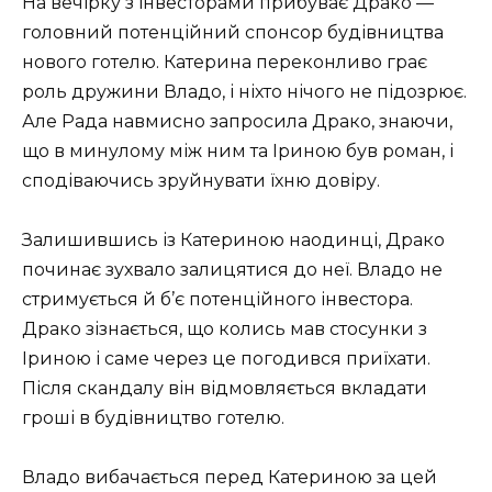
На вечірку з інвесторами прибуває Драко —
головний потенційний спонсор будівництва
нового готелю. Катерина переконливо грає
роль дружини Владо, і ніхто нічого не підозрює.
Але Рада навмисно запросила Драко, знаючи,
що в минулому між ним та Іриною був роман, і
сподіваючись зруйнувати їхню довіру.
Залишившись із Катериною наодинці, Драко
починає зухвало залицятися до неї. Владо не
стримується й б’є потенційного інвестора.
Драко зізнається, що колись мав стосунки з
Іриною і саме через це погодився приїхати.
Після скандалу він відмовляється вкладати
гроші в будівництво готелю.
Владо вибачається перед Катериною за цей