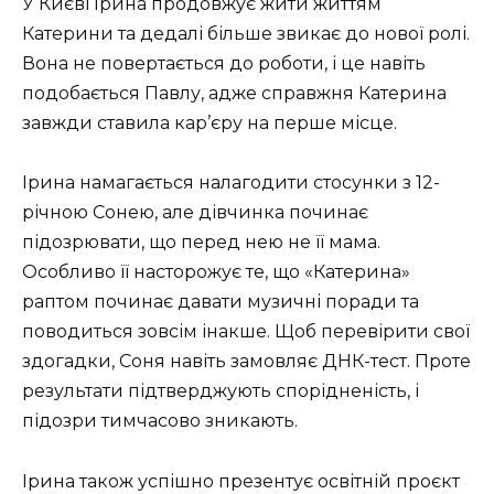
У Києві Ірина продовжує жити життям
Катерини та дедалі більше звикає до нової ролі.
Вона не повертається до роботи, і це навіть
подобається Павлу, адже справжня Катерина
завжди ставила кар’єру на перше місце.
Ірина намагається налагодити стосунки з 12-
річною Сонею, але дівчинка починає
підозрювати, що перед нею не її мама.
Особливо її насторожує те, що «Катерина»
раптом починає давати музичні поради та
поводиться зовсім інакше. Щоб перевірити свої
здогадки, Соня навіть замовляє ДНК-тест. Проте
результати підтверджують спорідненість, і
підозри тимчасово зникають.
Ірина також успішно презентує освітній проєкт