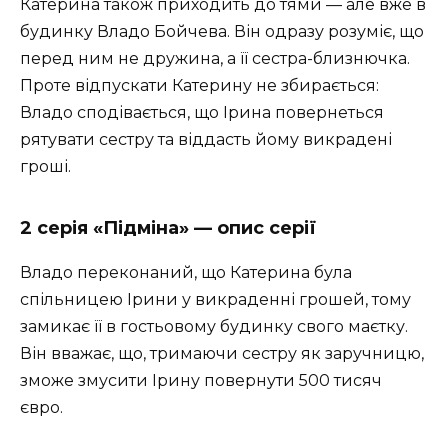
Катерина також приходить до тями — але вже в
будинку Владо Бойчева. Він одразу розуміє, що
перед ним не дружина, а її сестра-близнючка.
Проте відпускати Катерину не збирається:
Владо сподівається, що Ірина повернеться
рятувати сестру та віддасть йому викрадені
гроші.
2 серія «Підміна» — опис серії
Владо переконаний, що Катерина була
спільницею Ірини у викраденні грошей, тому
замикає її в гостьовому будинку свого маєтку.
Він вважає, що, тримаючи сестру як заручницю,
зможе змусити Ірину повернути 500 тисяч
євро.