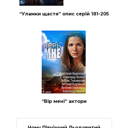
“Уламки щастя” опис серій 181-205
“Вір мені” актори
Чому Північний Льодовитий