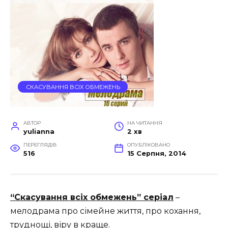
СКАСУВАННЯ ВСІХ ОБМЕЖЕНЬ
АВТОР
НА ЧИТАННЯ
yulianna
2 хв
ПЕРЕГЛЯДІВ
ОПУБЛІКОВАНО
516
15 Серпня, 2014
“Скасування всіх обмежень” серіал
–
мелодрама про сімейне життя, про кохання,
труднощі, віру в краще.