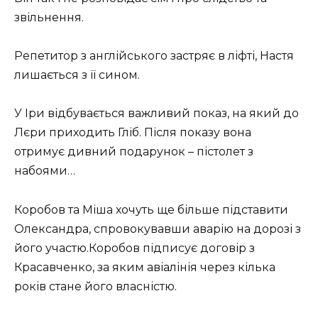
звільнення.
Репетитор з англійського застряє в ліфті, Настя
лишається з її сином.
У Іри відбувається важливий показ, на який до
Лєри приходить Гліб. Після показу вона
отримує дивний подарунок – пістолет з
набоями…
Коробов та Міша хочуть ще більше підставити
Олександра, спровокувавши аварію на дорозі з
його участю.Коробов підписує договір з
Красавченко, за яким авіалінія через кілька
років стане його власністю.