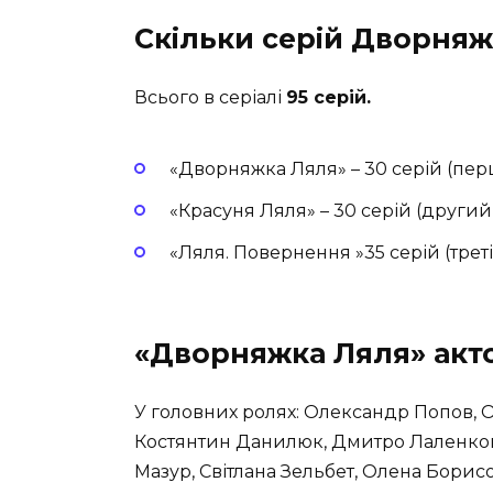
Скільки серій Дворняж
Всього в серіалі
95 серій.
«Дворняжка Ляля» – 30 серій (пе
«Красуня Ляля» – 30 серій (другий
«Ляля. Повернення »35 серій (трет
«Дворняжка Ляля» акт
У головних ролях: Олександр Попов, 
Костянтин Данилюк, Дмитро Лаленков
Мазур, Світлана Зельбет, Олена Борисов