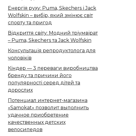
Енергія руху: Puma, Skechers і Jack
Wolfskin – вибір, який змінює світ
спорту та пригод
Відкриття світу: Модний тріумвірат
– Puma, Skechers та Jack Wolfskin
Консультація репродуктолога для
чоловіків
Кіндер — 3 переваги виробництва
бренду та причини його
популярності серед дітей та
дорослих
Потенциал интернет-магазина
«Samokat» позволит выполнить
удачное приобретение
качественных детских
велосипедов