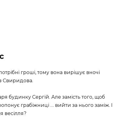
с
потрібні гроші, тому вона вирішує вночі
їв Свиридова.
аря будинку Сергій. Але замість того, щоб
понує грабіжниці … вийти за нього заміж. І
я весілля?