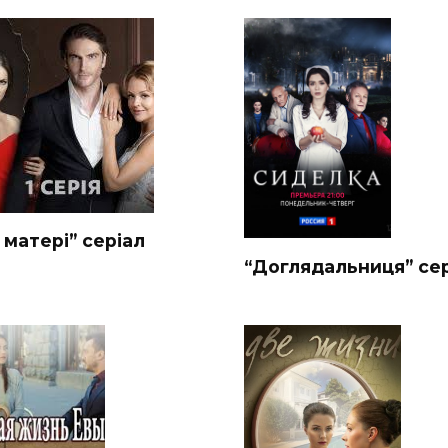
 матері” серіал
“Доглядальниця” се