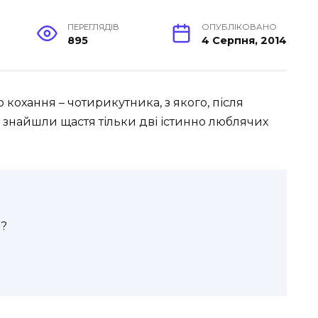
ПЕРЕГЛЯДІВ
ОПУБЛІКОВАНО
895
4 Серпня, 2014
о кохання – чотирикутника, з якого, після
 знайшли щастя тільки дві істинно люблячих
я?