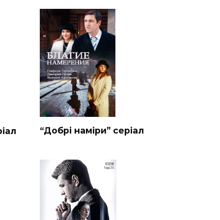
“Добрі наміри” серіал
ріал