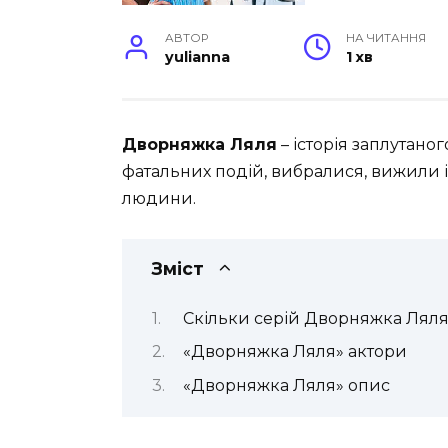
АВТОР
НА ЧИТАННЯ
yulianna
1 хв
Дворняжка Ляля
– історія заплутаног
фатальних подій, вибралися, вижили і
людини.
Зміст
Скільки серій Дворняжка Лял
«Дворняжка Ляля» актори
«Дворняжка Ляля» опис