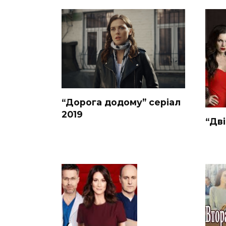
“Дорога додому” серіал
2019
“Дві