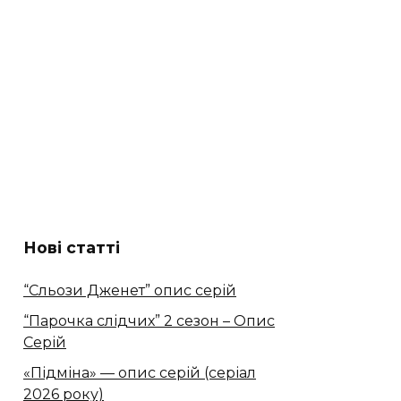
Нові статті
“Сльози Дженет” опис серій
“Парочка слідчих” 2 сезон – Опис
Серій
«Підміна» — опис серій (серіал
2026 року)