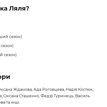
ка Ляля?
рший сезон)
 сезон)
ій сезон)
ори
Оксана Жданова, Ада Роговцева, Надія Костюк,
, Оксана Сташенко, Федір Гуринець, Василь
а та інші.