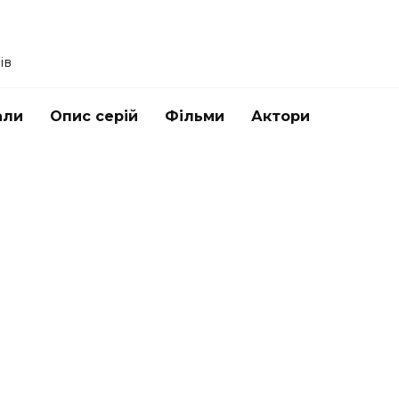
ів
али
Опис серій
Фільми
Актори