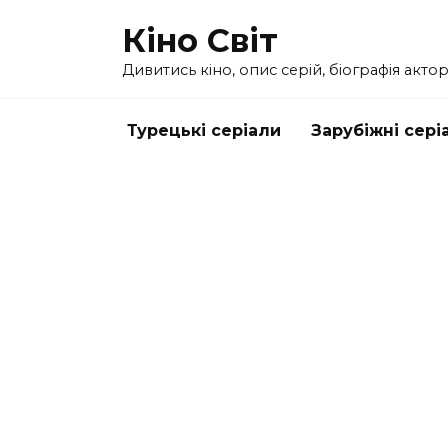
Перейти
Кіно Світ
до
вмісту
Дивитись кіно, опис серій, біографія актор
Турецькі серіали
Зарубіжні сері