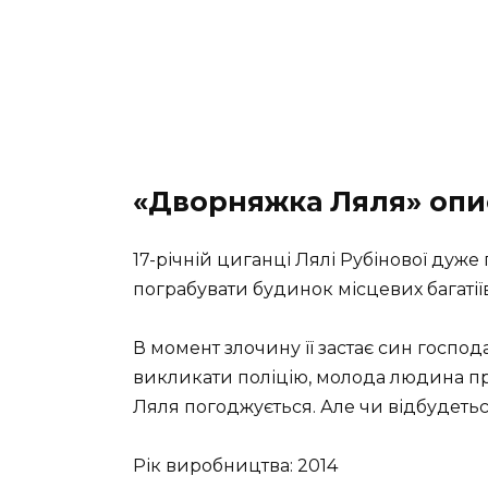
«Дворняжка Ляля» опи
17-річній циганці Лялі Рубінової дуже 
пограбувати будинок місцевих багаті
В момент злочину її застає син господ
викликати поліцію, молода людина про
Ляля погоджується. Але чи відбудетьс
Рік виробництва: 2014