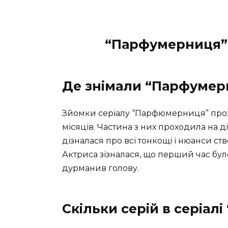
“Парфумерниця” 
Де знімали “Парфумер
Зйомки серіалу “Парфюмерниця” прох
місяців. Частина з них проходила на 
дізналася про всі тонкощі і нюанси с
Актриса зізналася, що перший час бу
дурманив голову.
Скільки серій в серіа