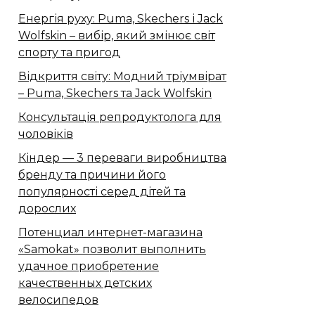
Енергія руху: Puma, Skechers і Jack
Wolfskin – вибір, який змінює світ
спорту та пригод
Відкриття світу: Модний тріумвірат
– Puma, Skechers та Jack Wolfskin
Консультація репродуктолога для
чоловіків
Кіндер — 3 переваги виробництва
бренду та причини його
популярності серед дітей та
дорослих
Потенциал интернет-магазина
«Samokat» позволит выполнить
удачное приобретение
качественных детских
велосипедов