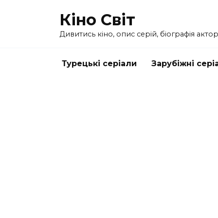
Перейти
Кіно Світ
до
вмісту
Дивитись кіно, опис серій, біографія актор
Турецькі серіали
Зарубіжні сері