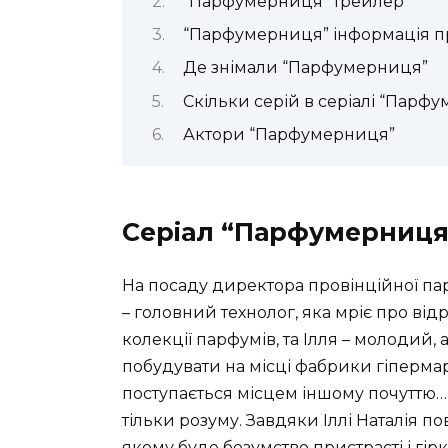
“Парфумерниця” трейлер
“Парфумерниця” інформація пр
Де знімали “Парфумерниця”
Скільки серій в серіалі “Парф
Актори “Парфумерниця”
Серіал “Парфумерниця
На посаду директора провінційної п
– головний технолог, яка мріє про ві
колекції парфумів, та Ілля – молодий,
побудувати на місці фабрики гіперма
поступається місцем іншому почуттю…
тільки розуму. Завдяки Іллі Наталія по
якому буде безумство пристрасті і гі