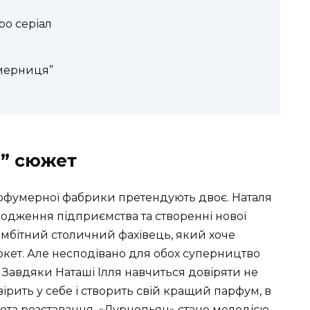
о серіал
умерниця”
” сюжет
арфумерної фабрики претендують двоє. Наталя
дродження підприємства та створенні нової
 амбітний столичний фахівець, який хоче
ркет. Але несподівано для обох суперництво
 Завдяки Наташі Ілля навчиться довіряти не
вірить у себе і створить свій кращий парфум, в
ркота розставання. «Дурнопьян» стане мелодією