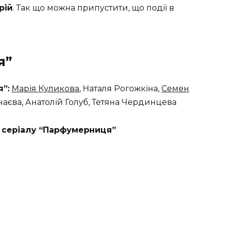
рій
. Так що можна припустити, що події в
я”
”:
Марія Куликова
, Наталя Рогожкіна,
Семен
наєва, Анатолій Голуб, Тетяна Чердинцева
 серіалу “Парфумерниця”