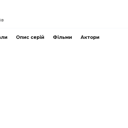
ів
али
Опис серій
Фільми
Актори