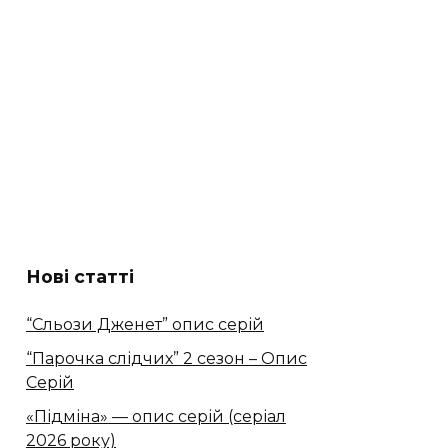
Нові статті
“Сльози Дженет” опис серій
“Парочка слідчих” 2 сезон – Опис
Серій
«Підміна» — опис серій (серіал
2026 року)