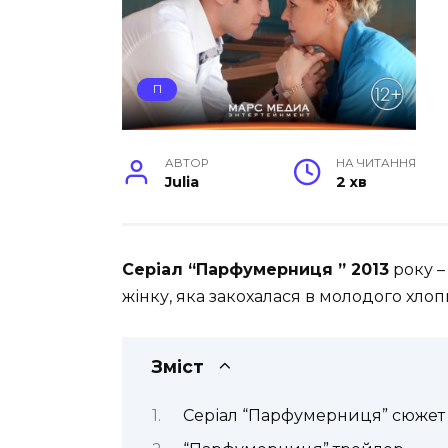
П
АВТОР
НА ЧИТАННЯ
Julia
2 хв
Серіал “Парфумерниця ” 2013
року –
жінку, яка закохалася в молодого хлоп
Зміст
Серіал “Парфумерниця” сюжет