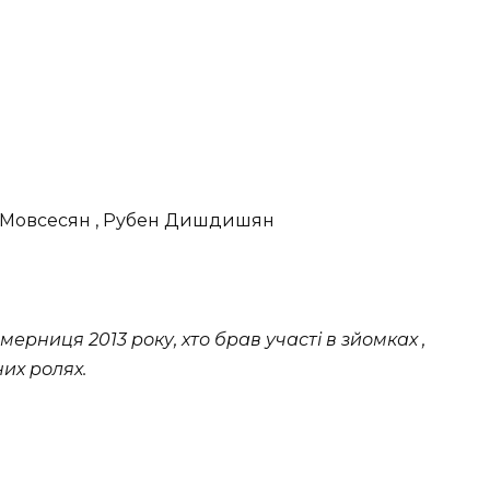
 Мовсесян , Рубен Дишдишян
ерниця 2013 року, хто брав участі в зйомках ,
них ролях.