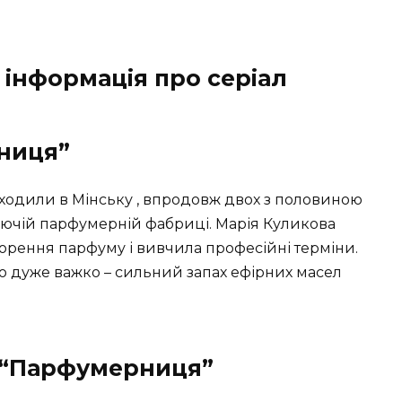
інформація про серіал
ниця”
одили в Мінську , впродовж двох з половиною
діючій парфумерній фабриці. Марія Куликова
творення парфуму і вивчила професійні терміни.
ло дуже важко – сильний запах ефірних масел
лі “Парфумерниця”