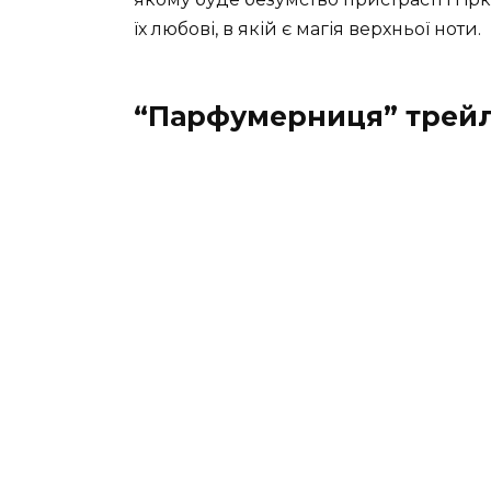
їх любові, в якій є магія верхньої ноти.
“Парфумерниця” трей