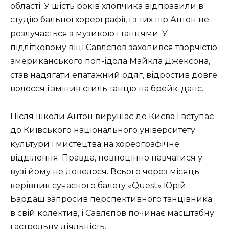
області. У шість років хлопчика відправили в
студію бальної хореографії, і з тих пір Антон не
розлучається з музикою і танцями. У
підлітковому віці Савлєпов захопився творчістю
американського поп-ідола Майкла Джексона,
став надягати епатажний одяг, відростив довге
волосся і змінив стиль танцю на брейк-данс.
Після школи Антон вирушає до Києва і вступає
до Київського національного університету
культури і мистецтва на хореографічне
відділення. Правда, повноцінно навчатися у
вузі йому не довелося. Всього через місяць
керівник сучасного балету «Quest» Юрій
Бардаш запросив перспективного танцівника
в свій колектив, і Савлєпов починає масштабну
гастрольну діяльність.