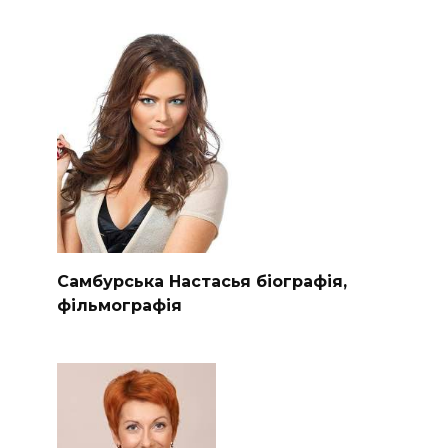
Самбурська Настасья біографія,
фільмографія