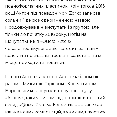
повноформатних пластинок. Крім того, в 2013
році Антон під псевдонімом Zorko записав
сольний диск з однойменною назвою.
Продовжував він виступати і з групою, але
тільки до початку 2016 року. Потім на
шанувальників «Quest Pistols»
чекала неочікувана звістка: один за іншим
колектив покидали провідні солісти, а на їх
місце приходили новачки.
Пішов і Антон Савлєпов. Але незабаром він
разом з Микитою Горюком і Костянтином
Боровським заснували нову поп-групу
«Агонія», таким чином, відтворивши перший
склад «Quest Pistols». Колектив вже записав
кілька нових композицій, з яких виділяються