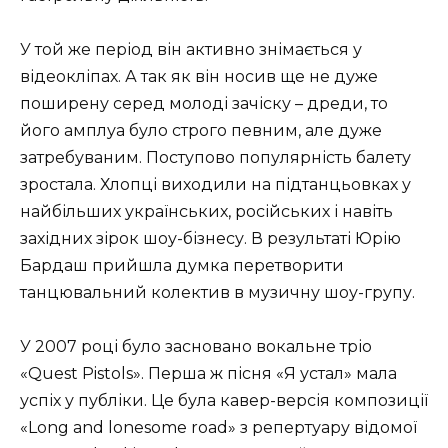
У той же період він активно знімається у
відеокліпах. А так як він носив ще не дуже
поширену серед молоді зачіску – дреди, то
його амплуа було строго певним, але дуже
затребуваним. Поступово популярність балету
зростала. Хлопці виходили на підтанцьовках у
найбільших українських, російських і навіть
західних зірок шоу-бізнесу. В результаті Юрію
Бардаш прийшла думка перетворити
танцювальний колектив в музичну шоу-групу.
У 2007 році було засновано вокальне тріо
«Quest Pistols». Перша ж пісня «Я устал» мала
успіх у публіки. Це була кавер-версія композиції
«Long and lonesome road» з репертуару відомої