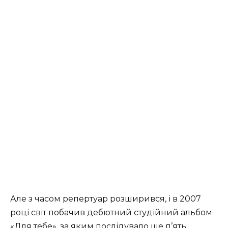
Але з часом репертуар розширився, і в 2007
році світ побачив дебютний студійний альбом
«Для тебе», за яким послідувало ще п’ять