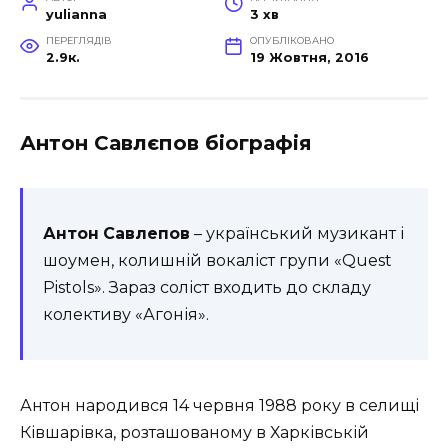
yulianna
3 хв
ПЕРЕГЛЯДІВ
ОПУБЛІКОВАНО
2.9к.
19 Жовтня, 2016
Антон Савлєпов біографія
Антон
Савлепов
– український музикант і
шоумен, колишній вокаліст групи «Quest
Pistols». Зараз соліст входить до складу
колективу «Агонія».
Антон народився 14 червня 1988 року в селищі
Ківшарівка, розташованому в Харківській