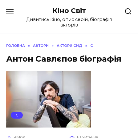
Перейти
Кіно Світ
до
вмісту
Дивитись кіно, опис серій, біографія
акторів
ГОЛОВНА
»
АКТОРИ
»
АКТОРИ СНД
»
С
Антон Савлєпов біографія
С
АВТОР
НА ЧИТАННЯ