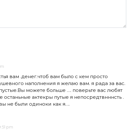
pm
стья вам .денег.чтоб вам было с кем просто
шевного наполнения я желаю вам. я рада за вас.
пустые.Вы можете больше …. поверьте вас любят
е останьные актекры путые я непосредтвнннсть .
вы не были одиноки как я….
9:51 pm