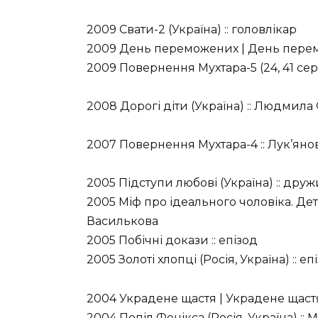
2009 Свати-2 (Україна) :: головлікар
2009 День переможених | День перем
2009 Повернення Мухтара-5 (24, 41 сер
2008 Дорогі діти (Україна) :: Людмила
2007 Повернення Мухтара-4 :: Лук’янова
2005 Підступи любові (Україна) :: др
2005 Міф про ідеального чоловіка. Дет
Василькова
2005 Побічні докази :: епізод
2005 Золоті хлопці (Росія, Україна) :: епі
2004 Украдене щастя | Украдене щастя
2004 Попіл Фенікса (Росія, Україна) :