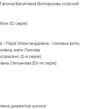
:: Галина Василівна Випоркова, слідчий
Міли (12 серія)
:: Лідія Олександрівна :: головна роль
тонівна, мати Ликова
кстрасенс (2-я серія)
івна Степанова (53-тя серія)
йлівна, директор школи