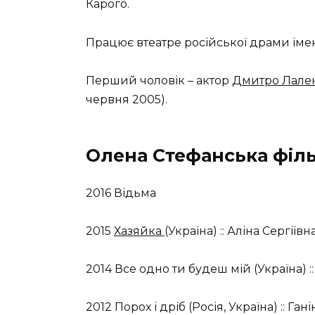
Карого.
Працює втеатре російської драми імені
Перший чоловік – актор
Дмитро Лале
червня 2005).
Олена Стефанська філ
2016 Відьма
2015
Хазяйка
(Україна) :: Аліна Сергіїв
2014 Все одно ти будеш мій (Україна) 
2012 Порох і дріб (Росія, Україна) :: Га