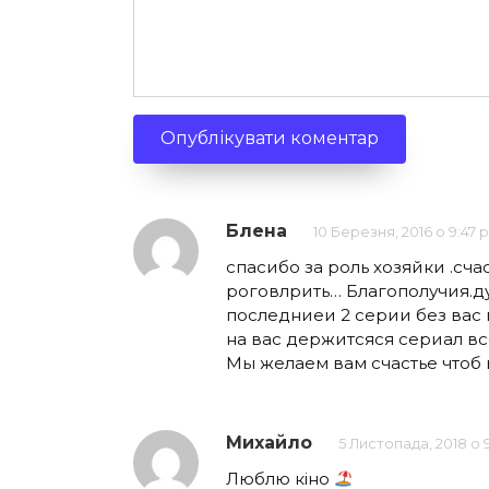
Блена
10 Березня, 2016 о 9:47 
спасибо за роль хозяйки .сча
роговлрить… Благополучия.ду
последниеи 2 серии без вас 
на вас держитсяся сериал вс
Мы желаем вам счастье чтоб 
Михайло
5 Листопада, 2018 о 
Люблю кіно