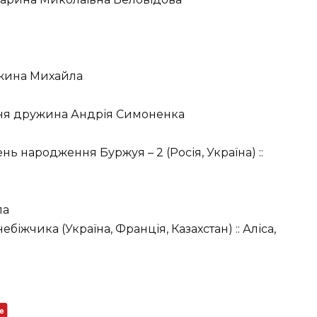
ужина Михайла
ишня дружина Андрія Симоненка
ь народження Буржуя – 2 (Росія, Україна) ::
ла
біжчика (Україна, Франція, Казахстан) :: Аліса,