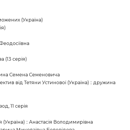
ожених (Україна)
ія)
 Феодосіївна
 (13 серія)
ужина Семена Семеновича
ектив від Тетяни Устинової (Україна) :: дружина
зод, 11 серія
 (Україна) :: Анастасія Володимирівна
: Марина Миколаївна Беловідова