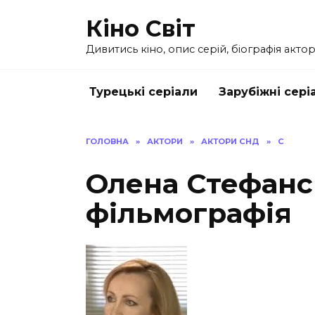
Перейти
Кіно Світ
до
вмісту
Дивитись кіно, опис серій, біографія актор
Турецькі серіали
Зарубіжні сері
ГОЛОВНА
»
АКТОРИ
»
АКТОРИ СНД
»
С
Олена Стефансь
фільмографія