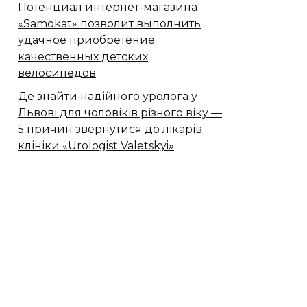
Потенциал интернет-магазина
«Samokat» позволит выполнить
удачное приобретение
качественных детских
велосипедов
Де знайти надійного уролога у
Львові для чоловіків різного віку —
5 причин звернутися до лікарів
клініки «Urologist Valetskyi»