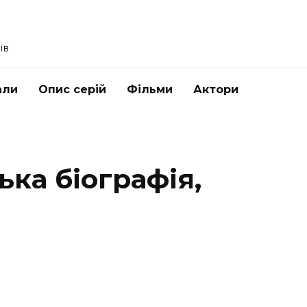
ів
али
Опис серій
Фільми
Актори
ка біографія,