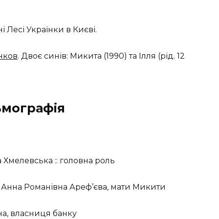
 Лесі Українки в Києві.
нков
. Двоє синів: Микита (1990) та Ілля (рід. 12
ьмографія
на Хмелевська :: головна роль
:: Анна Романівна Ареф’єва, мати Микити
ніна, власниця банку