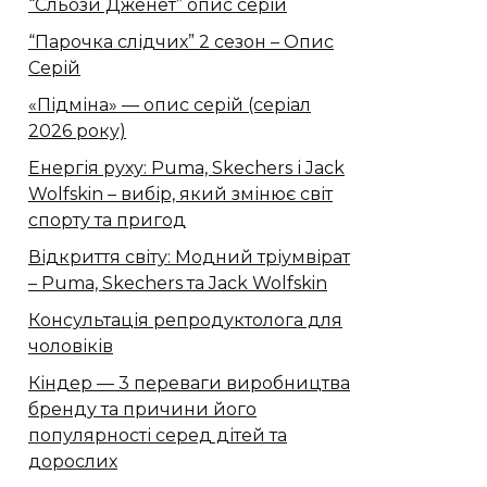
“Сльози Дженет” опис серій
“Парочка слідчих” 2 сезон – Опис
Серій
«Підміна» — опис серій (серіал
2026 року)
Енергія руху: Puma, Skechers і Jack
Wolfskin – вибір, який змінює світ
спорту та пригод
Відкриття світу: Модний тріумвірат
– Puma, Skechers та Jack Wolfskin
Консультація репродуктолога для
чоловіків
Кіндер — 3 переваги виробництва
бренду та причини його
популярності серед дітей та
дорослих