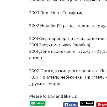
2003 Леді Мер :: Серафима
2002 Нероби (Україна) :: колишня др
2001 Слід перевертня :: Наталя, кол
2001 Заручники часу (Україна)
2001 День народження Буржуя – 2 | Ден
епізод
2000 Пригоди кинутого чоловіка :: Ло
1 997 Приятель небіжчика | Приятель не
дружина Бориса
Please follow and like us: