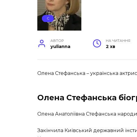
С
АВТОР
НА ЧИТАННЯ
yulianna
2 хв
Олена Стефанська – українська актриса 
Олена Стефанська біог
Олена Анатоліївна Стефанська народил
Закінчила Київський державний інсти