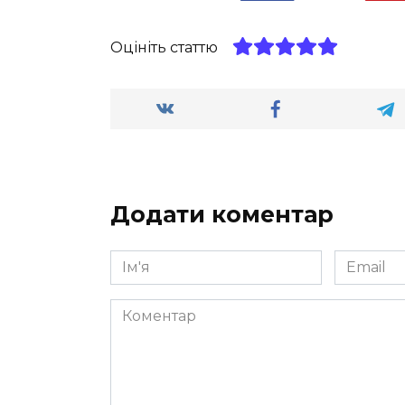
Оцініть статтю
Додати коментар
Ім'я
Email
*
*
Коментар