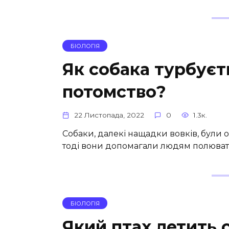
БІОЛОГІЯ
Як собака турбуєт
потомство?
22 Листопада, 2022
0
1.3к.
Собаки, далекі нащадки вовків, були
тоді вони допомагали людям полювати
БІОЛОГІЯ
Який птах летить 