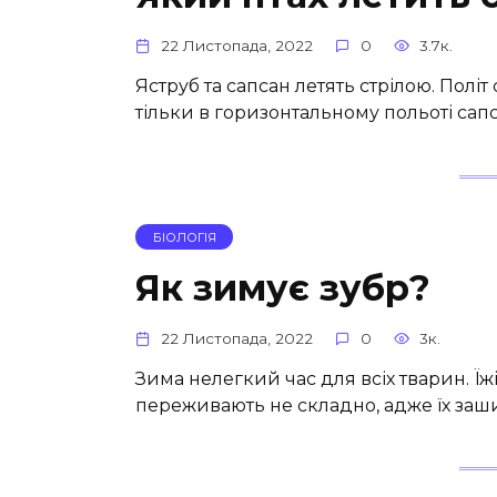
22 Листопада, 2022
0
3.7к.
Яструб та сапсан летять стрілою. Полі
тільки в горизонтальному польоті сап
БІОЛОГІЯ
Як зимує зубр?
22 Листопада, 2022
0
3к.
Зима нелегкий час для всіх тварин. Їж
переживають не складно, адже їх заш