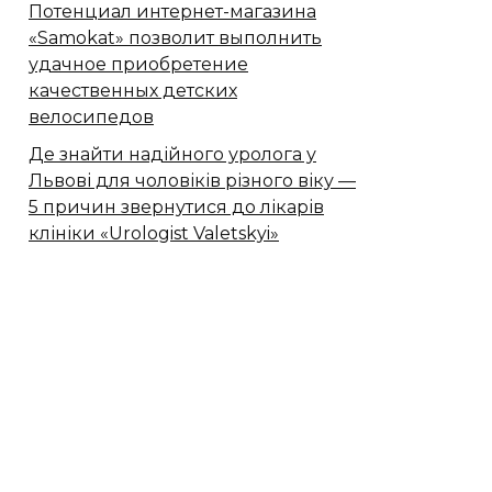
Потенциал интернет-магазина
«Samokat» позволит выполнить
удачное приобретение
качественных детских
велосипедов
Де знайти надійного уролога у
Львові для чоловіків різного віку —
5 причин звернутися до лікарів
клініки «Urologist Valetskyi»