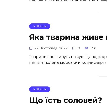
БІОЛОГІЯ
Яка тварина живе н
22 Листопада, 2022
0
1.5к.
Тварини, що живуть на суші і у воді: 
пінгвін тюлень морський котик Звірі, 
БІОЛОГІЯ
Що їсть соловей?