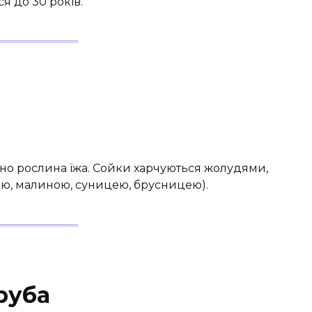
я до 30 років.
жно рослина їжа. Сойки харчуються жолудями,
ою, малиною, суницею, брусницею).
руба