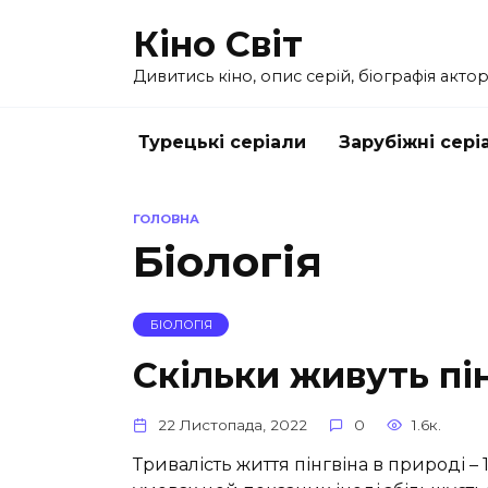
Перейти
Кіно Світ
до
вмісту
Дивитись кіно, опис серій, біографія актор
Турецькі серіали
Зарубіжні сері
ГОЛОВНА
Біологія
БІОЛОГІЯ
Скільки живуть пі
22 Листопада, 2022
0
1.6к.
Тривалість життя пінгвіна в природі – 