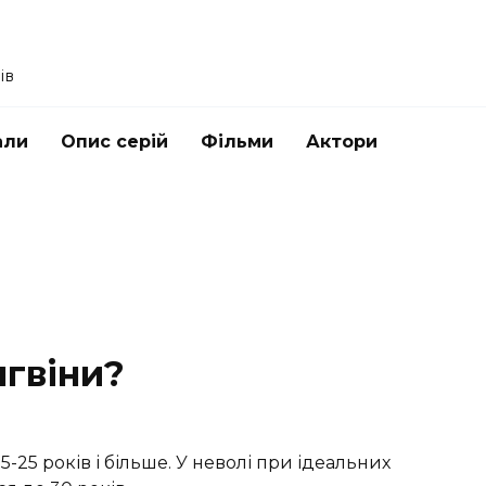
ів
али
Опис серій
Фільми
Актори
нгвіни?
15-25 років і більше. У неволі при ідеальних