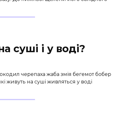
а суші і у воді?
крокодил черепаха жаба змія бегемот бобер
які живуть на суші живляться у воді