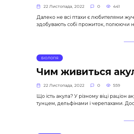
22 Листопада, 2022
0
441
Далеко не всі птахи є любителями жучкі
здобувають собі прожиток, полюючи на 
БІОЛОГІЯ
Чим живиться аку
22 Листопада, 2022
0
559
Що ість акула? У різному віці раціон 
тунцем, дельфінами і черепахами. Д