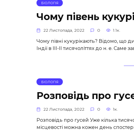
БІОЛОГІЯ
Чому півень кукурі
22 Листопада, 2022
0
1.1к.
Чому півні кукурікають? Відомо, що д
Індії в III-II тисячоліттях до н. е. Са
БІОЛОГІЯ
Розповідь про гус
22 Листопада, 2022
0
1к.
Розповідь про гусей Уже кілька тисяч
місцевості можна кожен день спостеріг