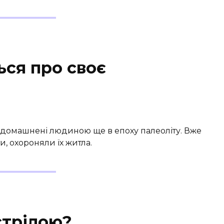
ься про своє
 одомашнені людиною ще в епоху палеоліту. Вже
, охороняли їх житла.
стрілою?