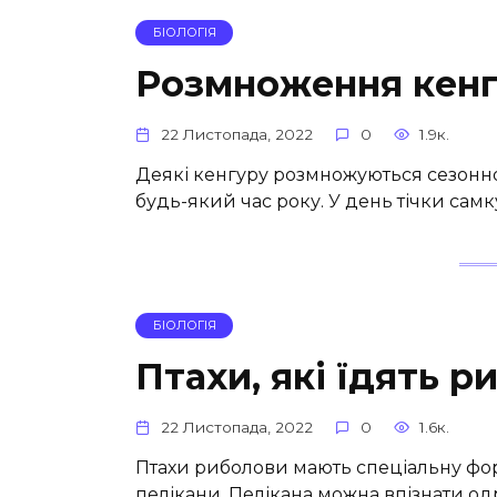
БІОЛОГІЯ
Розмноження кен
22 Листопада, 2022
0
1.9к.
Деякі кенгуру розмножуються сезонно
будь-який час року. У день тічки самк
БІОЛОГІЯ
Птахи, які їдять р
22 Листопада, 2022
0
1.6к.
Птахи риболови мають спеціальну форм
пелікани. Пелікана можна впізнати од