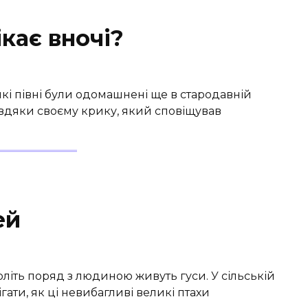
кає вночі?
икі півні були одомашнені ще в стародавній
ме завдяки своєму крику, який сповіщував
ей
оліть поряд з людиною живуть гуси. У сільській
ати, як ці невибагливі великі птахи