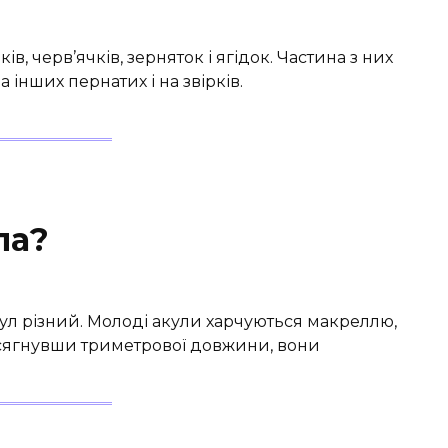
в, черв’ячків, зерняток і ягідок. Частина з них
інших пернатих і на звірків.
ла?
акул різний. Молоді акули харчуються макреллю,
осягнувши триметрової довжини, вони