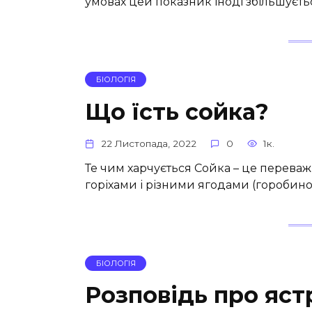
умовах цей показник іноді збільшуєтьс
БІОЛОГІЯ
Що їсть сойка?
22 Листопада, 2022
0
1к.
Те чим харчується Сойка – це перева
горіхами і різними ягодами (горобин
БІОЛОГІЯ
Розповідь про яст