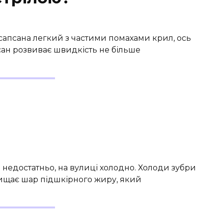
т сапсана легкий з частими помахами крил, ось
сан розвиває швидкість не більше
і недостатньо, на вулиці холодно. Холоди зубри
ищає шар підшкірного жиру, який