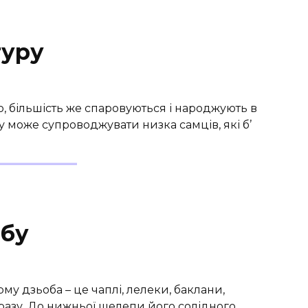
гуру
, більшість же спаровуються і народжують в
у може супроводжувати низка самців, які б’
ибу
у дзьоба – це чаплі, лелеки, баклани,
разу. До нижньої щелепи його солідного