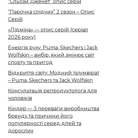
“Сльози Дженет” опис серій
“Парочка слідчих” 2 сезон – Опис
Серій
«Підміна» — опис серій (серіал
2026 року)
Енергія руху: Puma, Skechers і Jack
Wolfskin – вибір, який змінює світ
спорту та пригод
Відкриття світу: Модний тріумвірат
– Puma, Skechers та Jack Wolfskin
Консультація репродуктолога для
чоловіків
Кіндер — 3 переваги виробництва
бренду та причини його
популярності серед дітей та
дорослих