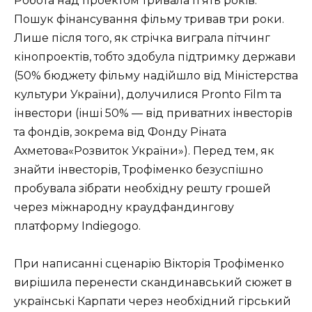
Робота над проектом тривала п’ять років.
Пошук фінансування фільму тривав три роки.
Лише після того, як стрічка виграла пітчинг
кінопроектів, тобто здобула підтримку держави
(50% бюджету фільму надійшло від Міністерства
культури України), долучилися Pronto Film та
інвестори (інші 50% — від приватних інвесторів
та фондів, зокрема від Фонду Ріната
Ахметова«Розвиток України»). Перед тем, як
знайти інвесторів, Трофіменко безуспішно
пробувала зібрати необхідну решту грошей
через міжнародну краудфандингову
платформу Indiegogo.
При написанні сценарію Вікторія Трофіменко
вирішила перенести скандинавський сюжет в
українські Карпати через необхідний гірський