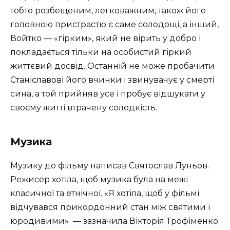
тобто розбещеним, легковажним, також його
головною пристрастю є саме солодощі, а інший,
Войтко — «гірким», який не вірить у добро і
покладається тільки на особистий гіркий
життєвий досвід. Останній не може пробачити
Станіславові його вчинки і звинувачує у смерті
сина, а той прийняв усе і пробує відшукати у
своєму житті втрачену солодкість.
Музика
Музику до фільму написав Святослав Луньов.
Режисер хотіла, щоб музика була на межі
класичної та етнічної. «Я хотіла, щоб у фільмі
відчувався прикордонний стан між святими і
юродивими» — зазначила Вікторія Трофіменко.