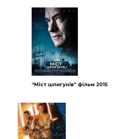
“Міст шпигунів” фільм 2015