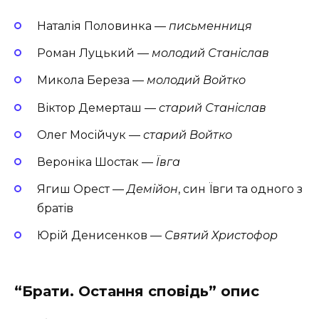
Наталія Половинка —
письменниця
Роман Луцький —
молодий Станіслав
Микола Береза —
молодий Войтко
Віктор Демерташ —
старий Станіслав
Олег Мосійчук —
старий Войтко
Вероніка Шостак —
Ївга
Ягиш Орест —
Демійон
, син Ївги та одного з
братів
Юрій Денисенков —
Святий Христофор
“Брати. Остання сповідь” опис