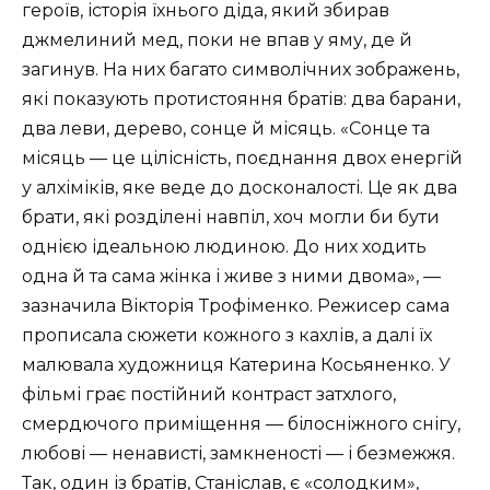
героїв, історія їхнього діда, який збирав
джмелиний мед, поки не впав у яму, де й
загинув. На них багато символічних зображень,
які показують протистояння братів: два барани,
два леви, дерево, сонце й місяць. «Сонце та
місяць — це цілісність, поєднання двох енергій
у алхіміків, яке веде до досконалості. Це як два
брати, які розділені навпіл, хоч могли би бути
однією ідеальною людиною. До них ходить
одна й та сама жінка і живе з ними двома», —
зазначила Вікторія Трофіменко. Режисер сама
прописала сюжети кожного з кахлів, а далі їх
малювала художниця Катерина Косьяненко. У
фільмі грає постійний контраст затхлого,
смердючого приміщення — білосніжного снігу,
любові — ненависті, замкненості — і безмежжя.
Так, один із братів, Станіслав, є «солодким»,