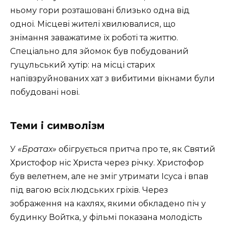
ньому гори розташовані близько одна від
одної. Місцеві жителі хвилювалися, що
знімання заважатиме їх роботі та життю.
Спеціально для зйомок був побудований
гуцульський хутір: на місці старих
напівзруйнованих хат з вибитими вікнами були
побудовані нові.
Теми і символізм
У
«Братах»
обігрується притча про те, як Святий
Христофор ніс Христа через річку. Христофор
був велетнем, але не зміг утримати Ісуса і впав
під вагою всіх людських гріхів. Через
зображення на кахлях, якими обкладено піч у
будинку Войтка, у фільмі показана молодість