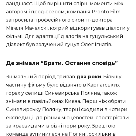
ландшафт. Щоб вирішити спірні моменти між
автором і продюсером, компанія Pronto Film
запросила професійного скрипт-доктора
Мігеля Мачалскі, котрий відкоригував діалоги у
фільмі. Для адаптації діалогів на гуцульський
діалект був залучений гуцул Олег Ігнатів.
Де знімали “Брати. Остання сповідь”
Знімальний період тривав
два роки
. Більшу
частину фільму було відзнято в Карпатських
горах у селищі Синевирська Поляна, також
знімали в павільйонах Києва. Перш ніж обрати
Синевирську Поляну, творці сходили в чотири
експедиції до різних місцевостей: спостерігали
за краєвидами в різні пори року. Зрештою
команда зупинилася на Поляні, оскільки в