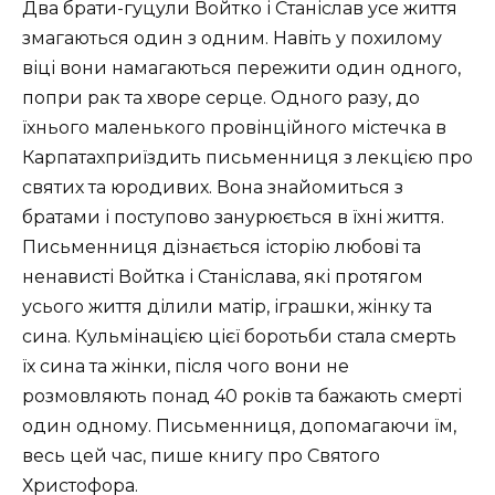
Два брати-гуцули Войтко і Станіслав усе життя
змагаються один з одним. Навіть у похилому
віці вони намагаються пережити один одного,
попри рак та хворе серце. Одного разу, до
їхнього маленького провінційного містечка в
Карпатахприїздить письменниця з лекцією про
святих та юродивих. Вона знайомиться з
братами і поступово занурюється в їхні життя.
Письменниця дізнається історію любові та
ненависті Войтка і Станіслава, які протягом
усього життя ділили матір, іграшки, жінку та
сина. Кульмінацією цієї боротьби стала смерть
їх сина та жінки, після чого вони не
розмовляють понад 40 років та бажають смерті
один одному. Письменниця, допомагаючи їм,
весь цей час, пише книгу про Святого
Христофора.