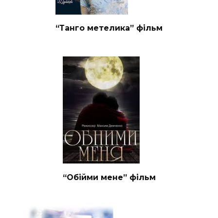
“Танго метелика” фільм
“Обійми мене” фільм