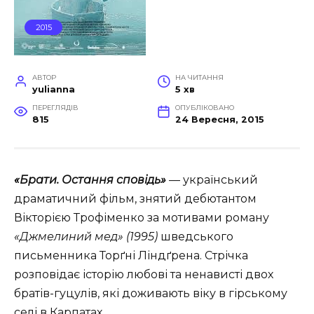
2015
АВТОР
НА ЧИТАННЯ
yulianna
5 хв
ПЕРЕГЛЯДІВ
ОПУБЛІКОВАНО
815
24 Вересня, 2015
«Брати. Остання сповідь»
— український
драматичний фільм, знятий дебютантом
Вікторією Трофіменко за мотивами роману
«Джмелиний мед» (1995)
шведського
письменника Торґні Ліндґрена. Стрічка
розповідає історію любові та ненависті двох
братів-гуцулів, які доживають віку в гірському
селі в Карпатах
.