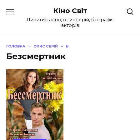
Перейти
Кіно Світ
до
вмісту
Дивитись кіно, опис серій, біографія
акторів
ГОЛОВНА
»
ОПИС СЕРІЙ
»
Б
Безсмертник