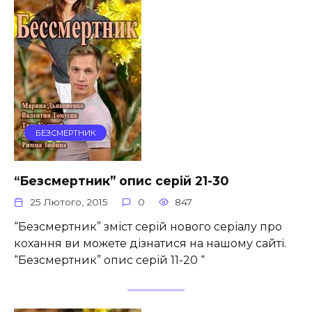
БЕЗСМЕРТНИК
“Безсмертник” опис серій 21-30
25 Лютого, 2015
0
847
“Безсмертник” зміст серій нового серіалу про
кохання ви можете дізнатися на нашому сайті.
“Безсмертник” опис серій 11-20 “