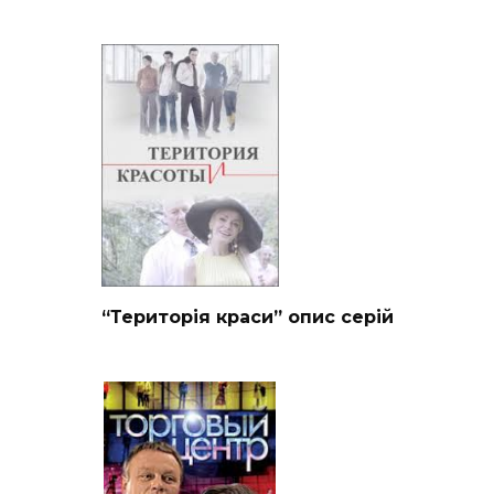
“Територія краси” опис серій