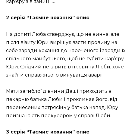
кар’єру з в’язниці …
2 серія “Таємне кохання” опис
На допиті Люба стверджує, що не винна, але
після візиту Юри вирішує взяти провину на
себе заради кохання до нареченого і заради їх
спільного майбутнього, щоб не губити кар’єру
Юри. Слідчий не вірить в провину Люби, хоче
знайти справжнього винуватця аварії.
Мати загиблої дівчини Даші приходить в
пекарню батька Люби і проклинає його, від
перенесених потрясінь у батька напад. Юру
призначають прокурором у справі Люби.
3 серія “Таємне кохання” опис