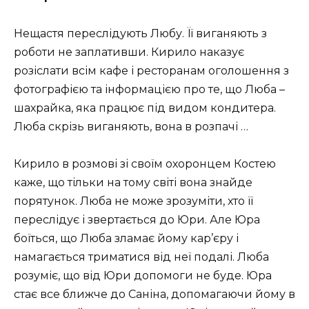
Нещастя переслідують Любу. Її виганяють з
роботи не заплативши. Кирило наказує
розіслати всім кафе і ресторанам оголошення з
фотографією та інформацією про те, що Люба –
шахрайка, яка працює під видом кондитера.
Люба скрізь виганяють, вона в розпачі …
Кирило в розмові зі своїм охоронцем Костею
каже, що тільки на тому світі вона знайде
порятунок. Люба не може зрозуміти, хто її
переслідує і звертається до Юри. Але Юра
боїться, що Люба зламає йому кар’єру і
намагається триматися від неї подалі. Люба
розуміє, що від Юри допомоги не буде. Юра
стає все ближче до Саніна, допомагаючи йому в