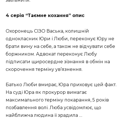
звільнити.
4 серія “Таємне кохання” опис
Охоронець СІЗО Васька, колишній
однокласник Юри і Люби, переконує Юру не
брати вину на себе, а також не відчувати себе
боржником. Адвокат переконує Любу
підписати щиросердне зізнання в обмін на
скорочення терміну ув’язнення.
Батько Люби вмирає, Юра приховує цей факт.
На суді Юра як прокурор вимагає
максимального терміну покарання, 5 років
позбавлення волі. Люба усвідомлює, що
найближча людина її зрадила …