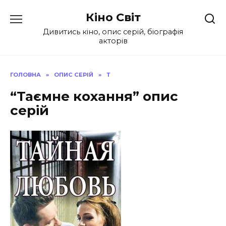
Перейти
Кіно Світ
до
вмісту
Дивитись кіно, опис серій, біографія
акторів
ГОЛОВНА
»
ОПИС СЕРІЙ
»
Т
“Таємне кохання” опис
серій