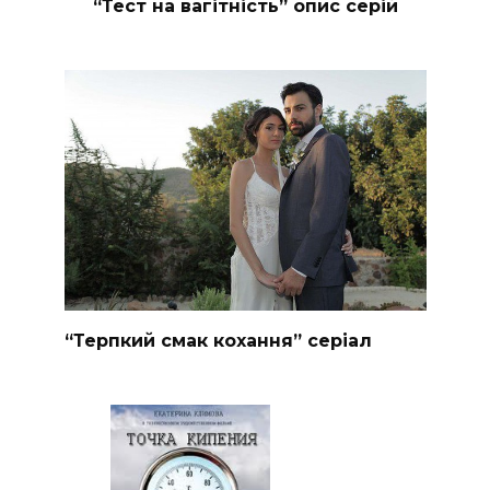
“Тест на вагітність” опис серій
“Терпкий смак кохання” серіал