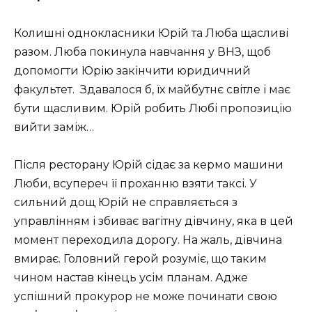
Колишні однокласники Юрій та Люба щасливі
разом. Люба покинула навчання у ВНЗ, щоб
допомогти Юрію закінчити юридичний
факультет. Здавалося б, їх майбутнє світле і має
бути щасливим. Юрій робить Любі пропозицію
вийти заміж…
Після ресторану Юрій сідає за кермо машини
Люби, всупереч її проханню взяти таксі. У
сильний дощ Юрій не справляється з
управлінням і збиває вагітну дівчину, яка в цей
момент переходила дорогу. На жаль, дівчина
вмирає. Головний герой розуміє, що таким
чином настав кінець усім планам. Адже
успішний прокурор не може починати свою