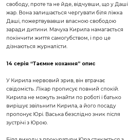
свободу, проте та не йде, відчувши, що у Даші
жар. Вона залишається чергувати біля ліжка
Даші, пожертвувавши власною свободою
заради дитини. Мачуха Кирила намагається
покінчити життя самогубством, і про це
дізнаються журналісти.
14 серія “Таємне кохання” опис
У Кирила нервовий зрив, він втрачає
свідомість. Лікар прописує повний спокій.
Кирила не можуть знайти по роботі і батько
вирішує звільнити Кирила, а його посаду
пропонує Юрі. Васька безслідно зник після
зустрічі з Юрою.
Біля виходу з прокуратури Юра стикається з