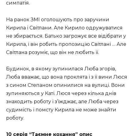
симпатія.
На ранок ЗМІ оголошують про заручини
Кирила і Світлани. Але Кирило одружуватися
не збирається. Батько загрожує все відібрати у
Кирила, і він робить пропозицію Світлані … Але
Світлана розуміє, що він не любить її.
Будинок, в якому зупинилася Люба згорів,
Люба вважає, що вона проклята і з її вини Люся
з сином Степаном опинилися на вулиці. Вони
зупиняються у Каті. Люся через кілька днів
знаходить роботу і з’їжджає, але Люба через
судимість і помсту Кирила не може знайти
роботу.
10 серія “Таємне кохання” опис