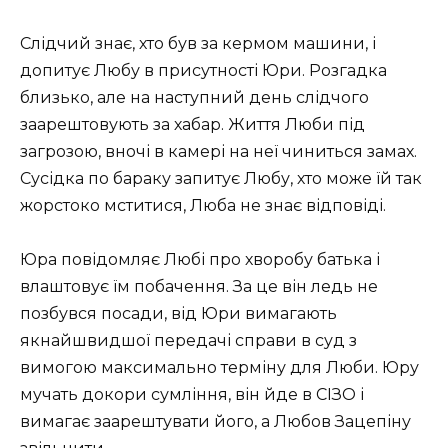
Слідчий знає, хто був за кермом машини, і
допитує Любу в присутності Юри. Розгадка
близько, але на наступний день слідчого
заарештовують за хабар. Життя Люби під
загрозою, вночі в камері на неї чиниться замах.
Сусідка по бараку запитує Любу, хто може їй так
жорстоко мститися, Люба не знає відповіді.
Юра повідомляє Любі про хворобу батька і
влаштовує їм побачення. За це він ледь не
позбувся посади, від Юри вимагають
якнайшвидшої передачі справи в суд з
вимогою максимально терміну для Люби. Юру
мучать докори сумління, він йде в СІЗО і
вимагає заарештувати його, а Любов Зацепіну