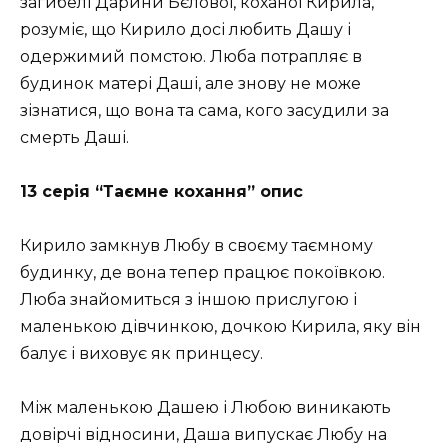
загибелі Дарини Бєлової, коханої Кирила,
розуміє, що Кирило досі любить Дашу і
одержимий помстою. Люба потрапляє в
будинок матері Даші, але знову не може
зізнатися, що вона та сама, кого засудили за
смерть Даші.
13 серія “Таємне кохання” опис
Кирило замкнув Любу в своєму таємному
будинку, де вона тепер працює покоївкою.
Люба знайомиться з іншою прислугою і
маленькою дівчинкою, дочкою Кирила, яку він
балує і виховує як принцесу.
Між маленькою Дашею і Любою виникають
довірчі відносини, Даша випускає Любу на