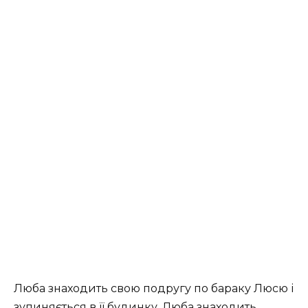
Люба знаходить свою подругу по бараку Люсю і
зупиняється в її будинку. Люба знаходить