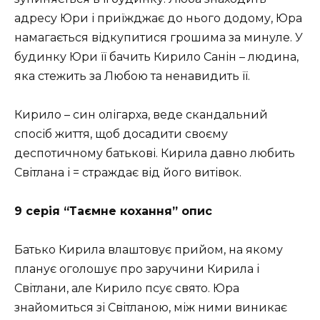
адресу Юри і приїжджає до нього додому, Юра
намагається відкупитися грошима за минуле. У
будинку Юри її бачить Кирило Санін – людина,
яка стежить за Любою та ненавидить її.
Кирило – син олігарха, веде скандальний
спосіб життя, щоб досадити своєму
деспотичному батькові. Кирила давно любить
Світлана і = страждає від його витівок.
9 серія “Таємне кохання” опис
Батько Кирила влаштовує прийом, на якому
планує оголошує про заручини Кирила і
Світлани, але Кирило псує свято. Юра
знайомиться зі Світланою, між ними виникає