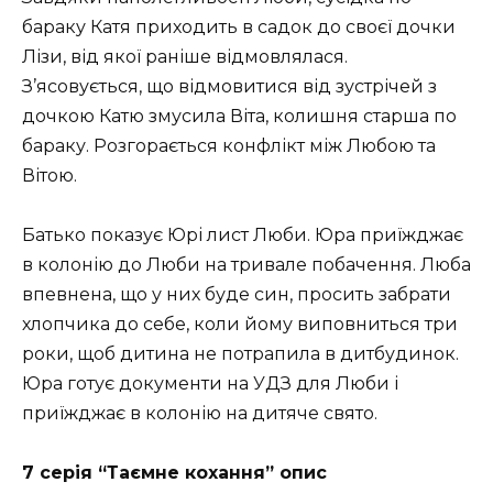
бараку Катя приходить в садок до своєї дочки
Лізи, від якої раніше відмовлялася.
З’ясовується, що відмовитися від зустрічей з
дочкою Катю змусила Віта, колишня старша по
бараку. Розгорається конфлікт між Любою та
Вітою.
Батько показує Юрі лист Люби. Юра приїжджає
в колонію до Люби на тривале побачення. Люба
впевнена, що у них буде син, просить забрати
хлопчика до себе, коли йому виповниться три
роки, щоб дитина не потрапила в дитбудинок.
Юра готує документи на УДЗ для Люби і
приїжджає в колонію на дитяче свято.
7 серія “Таємне кохання” опис