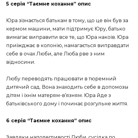
5 серія “Таємне кохання” опис
Юра зізнається батькам в тому, що це він був за
кермом машини, мати підтримує Юру, батько
вимагає виправити все те, що Юра накоїв. Юра
приїжджає в колонію, намагається виправдати
себе в очах Люби, але Люба рве з ним
відносини.
Любу переводять працювати в тюремний
дитячий сад. Вона знаходить себе в допомозы
дітям і їхнім матерям-в’язням. Юра йде з
батьківського дому і починає розгульне життя.
6 серія “Таємне кохання” опис
Завдяки наполегливості Люби, сусідка по