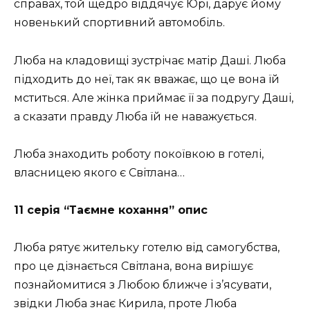
справах, той щедро віддячує Юрі, дарує йому
новенький спортивний автомобіль.
Люба на кладовищі зустрічає матір Даші. Люба
підходить до неї, так як вважає, що це вона їй
мститься. Але жінка приймає її за подругу Даші,
а сказати правду Люба їй не наважується.
Люба знаходить роботу покоївкою в готелі,
власницею якого є Світлана…
11 серія “Таємне кохання” опис
Люба рятує жительку готелю від самогубства,
про це дізнається Світлана, вона вирішує
познайомитися з Любою ближче і з’ясувати,
звідки Люба знає Кирила, проте Люба