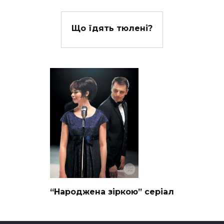
Що їдять тюлені?
“Народжена зіркою” серіал