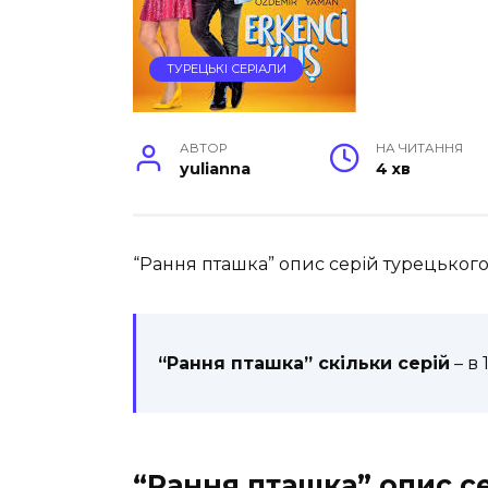
ТУРЕЦЬКІ СЕРІАЛИ
АВТОР
НА ЧИТАННЯ
yulianna
4 хв
“Рання пташка” опис серій турецького 
“Рання пташка” скільки серій
– в 
“Рання пташка” опис с