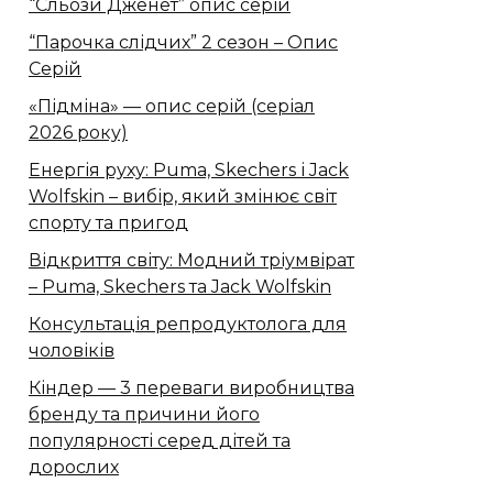
“Сльози Дженет” опис серій
“Парочка слідчих” 2 сезон – Опис
Серій
«Підміна» — опис серій (серіал
2026 року)
Енергія руху: Puma, Skechers і Jack
Wolfskin – вибір, який змінює світ
спорту та пригод
Відкриття світу: Модний тріумвірат
– Puma, Skechers та Jack Wolfskin
Консультація репродуктолога для
чоловіків
Кіндер — 3 переваги виробництва
бренду та причини його
популярності серед дітей та
дорослих