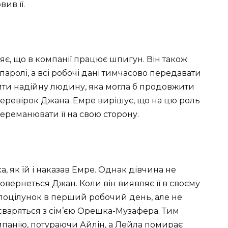
вив її.
яє, що в компанії працює шпигун. Він також
аролі, а всі робочі дані тимчасово передавати
йти надійну людину, яка могла б продовжити
 перевірок Джана. Емре вирішує, що на цю роль
ереманювати її на свою сторону.
 як їй і наказав Емре. Однак дівчина не
овернеться Джан. Коли він виявляє її в своєму
 поцілунок в перший робочий день, але не
сваряться з сім’єю Орешка-Музафера. Тим
панію, потураючи Айлін, а Лейла помирає