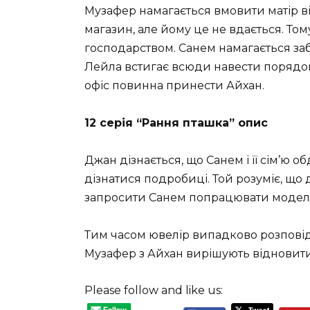
Музафер намагається вмовити матір 
магазин, але йому це не вдається. Том
господарством. Санем намагається за
Лейла встигає всюди навести порядок.
офіс повинна принести Айхан.
12 серія “Рання пташка” опис
Джан дізнається, що Санем і її сім’ю 
дізнатися подробиці. Той розуміє, що
запросити Санем попрацювати моделлю
Тим часом ювелір випадково розповіда
Музафер з Айхан вирішують відновити
Please follow and like us: