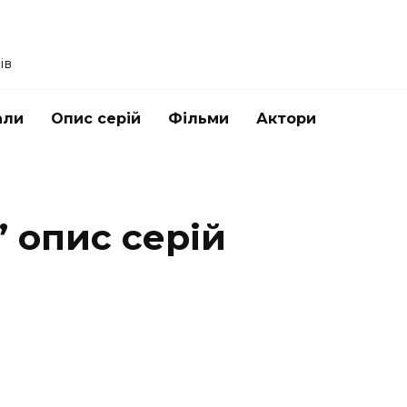
ів
али
Опис серій
Фільми
Актори
 опис серій