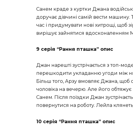
Санем краде з куртки Джана водійські 
доручає дівчині самій вести машину.
час і придумувати нові хитрощі, щоб з
вирішує зайнятися вдосконаленням Му
9 серія “Рання пташка” опис
Джан нарешті зустрічається з топ-мо
перешкодити укладанню угоди між ним
Більш того, Арзу вмовляє Джана, щоб с
чоловіка на вечерю. Але його обтяжує п
Санем. Після поїздки Джан зустрічаєт
повернутися на роботу. Лейла клянеть
10 серія “Рання пташка” опис