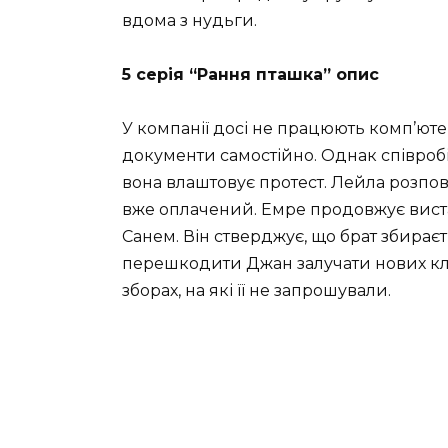
вдома з нудьги.
5 серія “Рання пташка” опис
У компанії досі не працюють комп’ют
документи самостійно. Однак співробі
вона влаштовує протест. Лейла розпові
вже оплачений. Емре продовжує вист
Санем. Він стверджує, що брат збираєт
перешкодити Джан залучати нових кліє
зборах, на які її не запрошували.