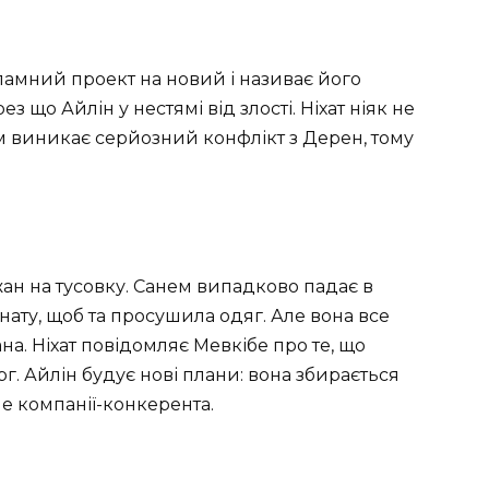
амний проект на новий і називає його
з що Айлін у нестямі від злості. Ніхат ніяк не
м виникає серйозний конфлікт з Дерен, тому
жан на тусовку. Санем випадково падає в
мнату, щоб та просушила одяг. Але вона все
на. Ніхат повідомляє Мевкібе про те, що
г. Айлін будує нові плани: вона збирається
е компанії-конкерента.