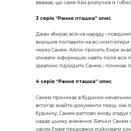
вважає, що саме Азіз розлучив їх і обмо
3 серія “Рання пташка” опис
Джан збирає всіх на нараду і повідомл
вирішив поставити на всі комп’ютери п
через Санем. Айлін просить Емре зна
зливати інформацію навіть після всіх
ідеально підходить Санем, і починає п
4 серія “Рання пташка” опис
Санем проникає в будинок начальника,
встигає знайти документи перш, ніж п
будинку, Санем раптово знову згадує
надає цьому значення. Батьки Санем 
часом Емре продовжує руйнувати ком