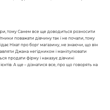
ери, тому Санем все ще доводиться розносити
тники поважати дівчину так і не почали, тому
дає Ніхат про борг магазину, не знаючи, що він
авляти Джана негідником і маніпулювати
ься продати фірму і наказує дівчині
нтів. А ще – дізнатися все, про що говорять на