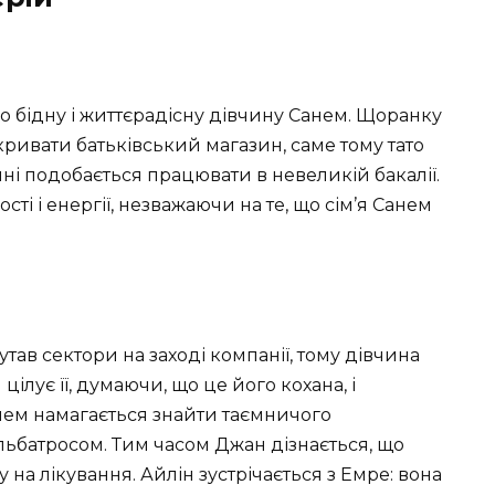
о бідну і життєрадісну дівчину Санем. Щоранку
дкривати батьківський магазин, саме тому тато
ині подобається працювати в невеликій бакалії.
ті і енергії, незважаючи на те, що сім’я Санем
в сектори на заході компанії, тому дівчина
ілує її, думаючи, що це його кохана, і
Санем намагається знайти таємничого
льбатросом. Тим часом Джан дізнається, що
 на лікування. Айлін зустрічається з Емре: вона