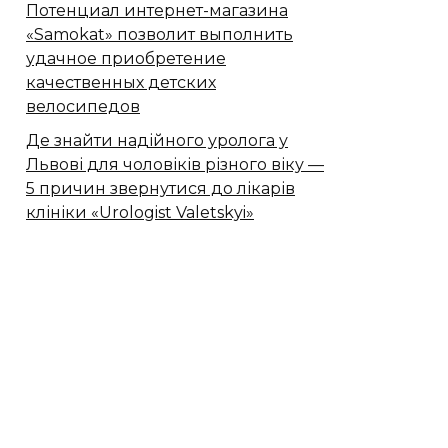
Потенциал интернет-магазина
«Samokat» позволит выполнить
удачное приобретение
качественных детских
велосипедов
Де знайти надійного уролога у
Львові для чоловіків різного віку —
5 причин звернутися до лікарів
клініки «Urologist Valetskyi»