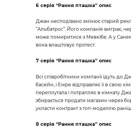
6 серія “Рання пташка” опис
Джан несподівано змінює старий рекл
“Альбатрос”. Його компанія виграє, чере
може помиритися з Мевкібе. А у Сане
вона влаштовує протест.
7 серія “Рання пташка” опис
Всі співробітники компанії їдуть до Д
басейн, і Емре відправляє її в свою кі
переплутала і потрапляє в кімнату Джа
збирається продати магазин через бор
укласти контракт з топ-моделлю раніш
8 серія “Рання пташка” опис