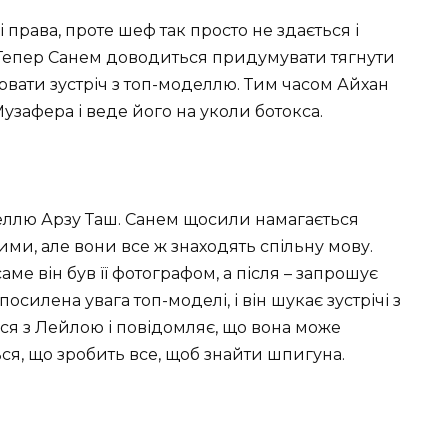
права, проте шеф так просто не здається і
 Тепер Санем доводиться придумувати тягнути
ірвати зустріч з топ-моделлю. Тим часом Айхан
зафера і веде його на уколи ботокса.
деллю Арзу Таш. Санем щосили намагається
и, але вони все ж знаходять спільну мову.
аме він був її фотографом, а після – запрошує
осилена увага топ-моделі, і він шукає зустрічі з
ься з Лейлою і повідомляє, що вона може
ся, що зробить все, щоб знайти шпигуна.