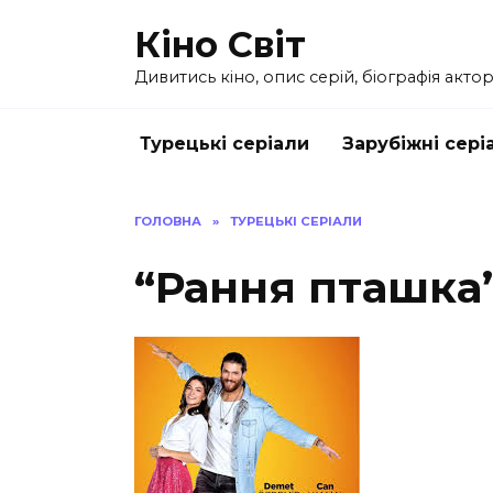
Перейти
Кіно Світ
до
вмісту
Дивитись кіно, опис серій, біографія актор
Турецькі серіали
Зарубіжні сері
ГОЛОВНА
»
ТУРЕЦЬКІ СЕРІАЛИ
“Рання пташка”