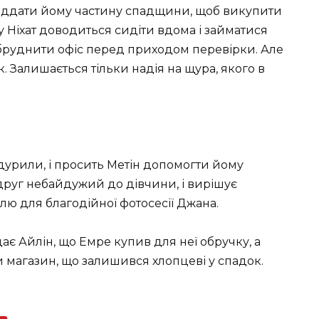
віддати йому частину спадщини, щоб викупити
у Ніхат доводиться сидіти вдома і займатися
бруднити офіс перед приходом перевірки. Але
 Залишається тільки надія на щура, якого в
обдурили, і просить Метін допомогти йому
 друг небайдужий до дівчини, і вирішує
 для благодійної фотосесії Джана.
є Айлін, що Емре купив для неї обручку, а
 магазин, що залишився хлопцеві у спадок.