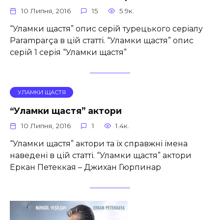
10 Липня, 2016
15
5.9к.
“Уламки щастя” опис серій турецького серіалу
Paramparça в цій статті. “Уламки щастя” опис
серій 1 серія “Уламки щастя”
УЛАМКИ ЩАСТЯ
“Уламки щастя” актори
10 Липня, 2016
1
1.4к.
“Уламки щастя” актори та їх справжні імена
наведені в цій статті. “Уламки щастя” актори
Еркан Петеккая – Джихан Гюрпинар