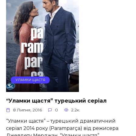
УЛАМКИ ЩАСТЯ
“Уламки щастя” турецький серіал
8 Липня, 2016
0
2.2к.
“Уламки щастя” – турецький драматичний
серіал 2014 року (Paramparça) від режисера
Джевдету Мерджан. “Уламки щастя”