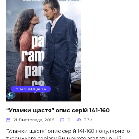
УЛАМКИ ЩАСТЯ
“Уламки щастя” опис серій 141-160
21 Листопада, 2016
0
3.3к.
“Уламки щастя” опис серій 141-160 популярного
турецького серіалу Ви можете згадати в цій