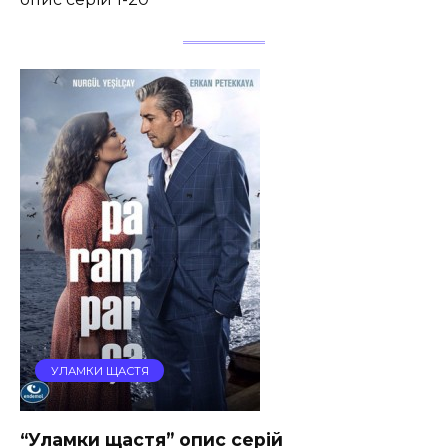
УЛАМКИ ЩАСТЯ
“Уламки щастя” опис серій