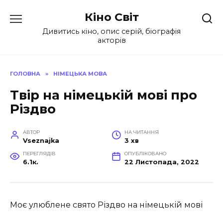
Перейти
Кіно Світ
до
вмісту
Дивитись кіно, опис серій, біографія
акторів
ГОЛОВНА
»
НІМЕЦЬКА МОВА
Твір на німецькій мові про
Різдво
АВТОР
НА ЧИТАННЯ
Vseznajka
3 хв
ПЕРЕГЛЯДІВ
ОПУБЛІКОВАНО
6.1к.
22 Листопада, 2022
Моє улюблене свято Різдво на німецькій мові