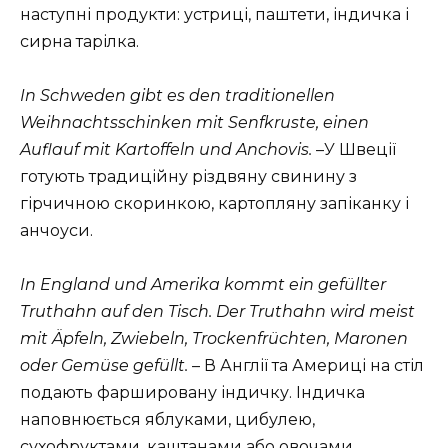
наступні продукти: устриці, паштети, індичка і
сирна тарілка.
In Schweden gibt es den traditionellen
Weihnachtsschinken mit Senfkruste, einen
Auflauf mit Kartoffeln und Anchovis.
–У Швеції
готують традиційну різдвяну свинину з
гірчичною скоринкою, картопляну запіканку і
анчоуси.
In England und Amerika kommt ein gefüllter
Truthahn auf den Tisch. Der Truthahn wird meist
mit Äpfeln, Zwiebeln, Trockenfrüchten, Maronen
oder Gemüse gefüllt.
– В Англії та Америці на стіл
подають фаршировану індичку. Індичка
наповнюється яблуками, цибулею,
сухофруктами, каштанами або овочами.