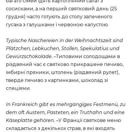
багато сімей їдять картопляний салат з
сосисками, а на перший святковий день (25
грудня) часто готують до столу запеченого
гусака з галушками і червоною капустою.
Typische Naschereien in der Weihnachtszeit sind
Plätzchen, Lebkuchen, Stollen, Spekulatius und
Gewürzschokolade.
–Типовими солодощами в
різдвяний час є святково прикрашене печиво,
імбирні пряники, штолень (різдвяний рулет),
тверде печиво з картинками, шоколад зі
спеціями.
In Frankreich gibt es mehrgängiges Festmenü, zu
dem oft Austern, Pasteten, ein Truthahn und eine
Käseplatte gehören.
–У Франції святкове меню
складається з декількох страв, в які входять