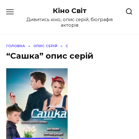
Перейти
Кіно Світ
до
вмісту
Дивитись кіно, опис серій, біографія
акторів
ГОЛОВНА
»
ОПИС СЕРІЙ
»
С
“Сашка” опис серій