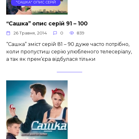
"САШКА" ОПИС СЕРІЙ
“Сашка” опис серій 91 – 100
26 Травня, 2014
0
839
“Сашка” зміст серій 81 – 90 дуже часто потрібно,
коли пропустиш серію улюбленого телесеріалу,
а так як прем’єра відбулася тільки