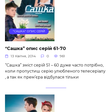
"САШКА" ОПИС СЕРІЙ
“Сашка” опис серій 61-70
13 Квітня, 2014
0
961
“Сашка” зміст серій 51 – 60 дуже часто потрібно,
коли пропустиш серію улюбленого телесеріалу
, а так як прем’єра відбулася тільки