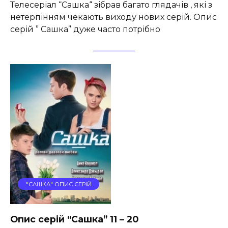
Телесеріал “Сашка“ зібрав багато глядачів , які з
нетерпінням чекають виходу нових серій. Опис
серій ” Сашка” дуже часто потрібно
"САШКА" ОПИС СЕРІЙ
Опис серій “Сашка” 11 – 20