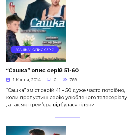
"САШКА" ОПИС СЕРІЙ
“Сашка” опис серій 51-60
1 Квітня, 2014
0
789
“Сашка” зміст серій 41 – 50 дуже часто потрібно,
коли пропустиш серію улюбленого телесеріалу
, а так як прем’єра відбулася тільки