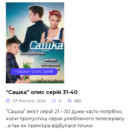
"САШКА" ОПИС СЕРІЙ
“Сашка” опис серій 31-40
27 Лютого, 2014
0
662
“Сашка” зміст серій 21 – 30 дуже часто потрібно,
коли пропустиш серію улюбленого телесеріалу
, а так як прем’єра відбулася тільки