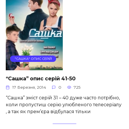
"САШКА" ОПИС СЕРІЙ
“Сашка” опис серій 41-50
17 Березня, 2014
0
725
“Сашка” зміст серій 31 – 40 дуже часто потрібно,
коли пропустиш серію улюбленого телесеріалу
, а так як прем’єра відбулася тільки