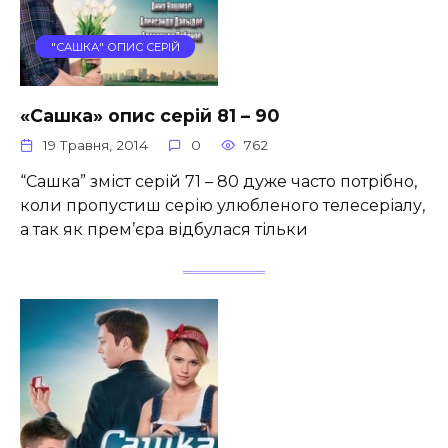
"САШКА" ОПИС СЕРІЙ
«Сашка» опис серій 81 – 90
19 Травня, 2014
0
762
“Сашка” зміст серій 71 – 80 дуже часто потрібно,
коли пропустиш серію улюбленого телесеріалу,
а так як прем’єра відбулася тільки