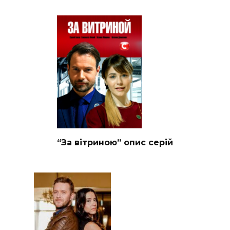
“За вітриною” опис серій