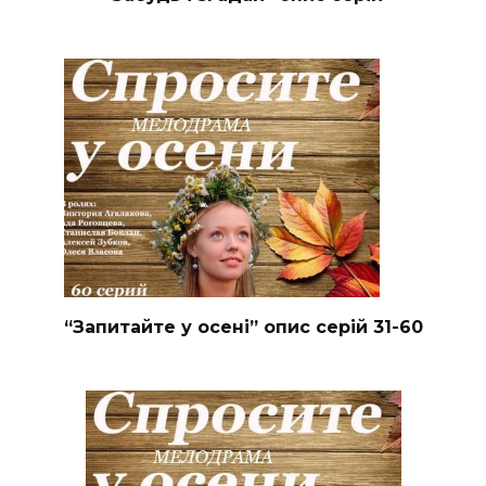
“Запитайте у осені” опис серій 31-60