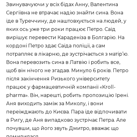
Звинувачуючи у всіх бідах Анну, Валентина
Сергіївна не втрачає надію знайти сина. Вона
їде в Туреччину, де наштовхується на людей, у
яких ось уже три роки працює Петро. Саїд
вирішує перевести Караденіза в Болгарію. На
кордоні Петро здає Саїда поліції, а сам
потрапляє в лікарню, де зустрічається з матір’ю.
Вона перевозить сина в Латвію і робить все,
щоб він нічого не згадав. Минуло 6 років. Петро
після закінчення Ризького університету
працює у фармацевтичній компанії «Kroll-
pharma». Він, нарешті, робить пропозицію Ірені.
Аня виходить заміж за Миколу, і вони
переїжджають до Києва. Пара їде відпочивати
в Ригу, де Аня випадково зустрічає Петра. Але
почувши, що його звуть Дмитро, вважає що
помилилася.