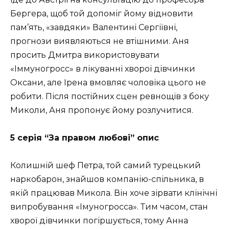
Бергера, щоб той допоміг йому відновити
пам’ять, «завдяки» Валентині Сергіївні,
прогнози виявляються не втішними. Аня
просить Дмитра використовувати
«Іммуногросс» в лікуванні хворої дівчинки
Оксани, але Ірена вмовляє чоловіка цього не
робити. Після постійних сцен ревнощів з боку
Миколи, Аня пропонує йому розлучитися.
5 серія “За правом любові” опис
Колишній шеф Петра, той самий турецький
наркобарон, знайшов компанію-спільника, в
якій працював Микола. Він хоче зірвати клінічні
випробування «Імуногросса». Тим часом, стан
хворої дівчинки погіршується, тому Анна