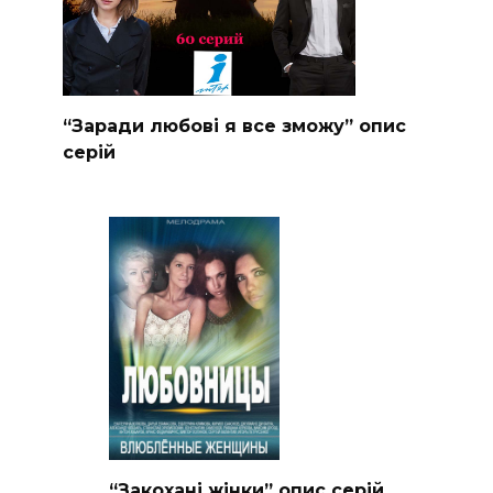
“Заради любові я все зможу” опис
серій
“Закохані жінки” опис серій