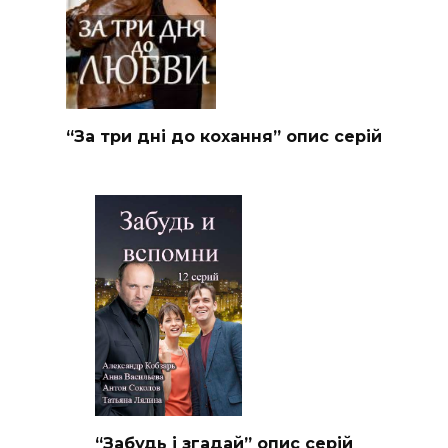
“За три дні до кохання” опис серій
“Забудь і згадай” опис серій