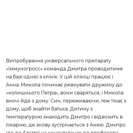
Випробування універсального препарату
«Іммуногросс» команда Дмитра проводитиме
на базі однієї з клінік. У цій клініці працює і
Анна. Микола починає ревнувати дружину до
«колишнього Петра», вони сваряться, і Микола
вночі йде з дому. Син, переживаючи, теж тікає з
дому, щоб знайти батька. Дитину з
температурою знаходить Дмитро і відвозить в
лікарню, де знову зустрічається з Анею. Дмитро
їде до Австрії на консультацію до професора