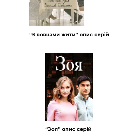
“З вовками жити” опис серій
“Зоя” опис серій