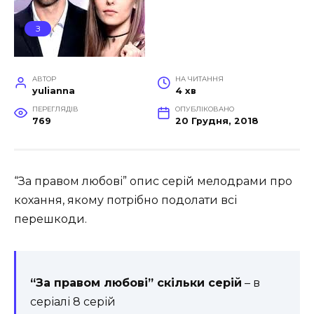
З
АВТОР
НА ЧИТАННЯ
yulianna
4 хв
ПЕРЕГЛЯДІВ
ОПУБЛІКОВАНО
769
20 Грудня, 2018
“За правом любові” опис серій мелодрами про
кохання, якому потрібно подолати всі
перешкоди.
“За правом любові” скільки серій
– в
серіалі 8 серій