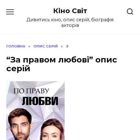
Перейти
Кіно Світ
до
вмісту
Дивитись кіно, опис серій, біографія
акторів
ГОЛОВНА
»
ОПИС СЕРІЙ
»
З
“За правом любові” опис
серій