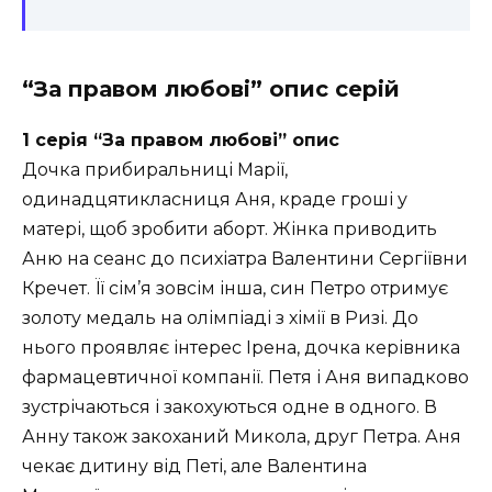
“За правом любові” опис серій
1 серія “За правом любові” опис
Дочка прибиральниці Марії,
одинадцятикласниця Аня, краде гроші у
матері, щоб зробити аборт. Жінка приводить
Аню на сеанс до психіатра Валентини Сергіївни
Кречет. Її сім’я зовсім інша, син Петро отримує
золоту медаль на олімпіаді з хімії в Ризі. До
нього проявляє інтерес Ірена, дочка керівника
фармацевтичної компанії. Петя і Аня випадково
зустрічаються і закохуються одне в одного. В
Анну також закоханий Микола, друг Петра. Аня
чекає дитину від Петі, але Валентина