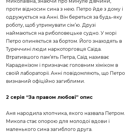
Миколаївна, знаючи про минуле дівчини,
проти відносин сина з нею. Петро йде з дому і
одружується на Анні. Він береться за будь-яку
роботу, щоб утримувати сім’ю. Друзі
наймаються на риболовецьке судно. У морі
Петро опиняється за бортом. Його знаходять в
Туреччині люди наркоторговця Саїда.
Втратившого пам’ять Петра, Саїд називає
Караденізом і призначає головним хіміком в
своїй лабораторії. Анні повідомляють, що Петро
визнаний офіційно загиблими.
2 серія “За правом любові” опис
Аня народила хлопчика, якого назвала Петром.
Микола стає опорою для молодої вдови і
маленького сина загиблого друга.