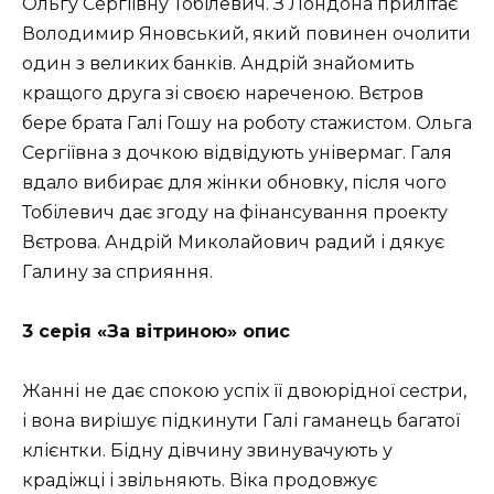
Ольгу Сергіївну Тобілевич. З Лондона прилітає
Володимир Яновський, який повинен очолити
один з великих банків. Андрій знайомить
кращого друга зі своєю нареченою. Вєтров
бере брата Галі Гошу на роботу стажистом. Ольга
Сергіївна з дочкою відвідують універмаг. Галя
вдало вибирає для жінки обновку, після чого
Тобілевич дає згоду на фінансування проекту
Вєтрова. Андрій Миколайович радий і дякує
Галину за сприяння.
3 серія «За вітриною» опис
Жанні не дає спокою успіх її двоюрідної сестри,
і вона вирішує підкинути Галі гаманець багатої
клієнтки. Бідну дівчину звинувачують у
крадіжці і звільняють. Віка продовжує