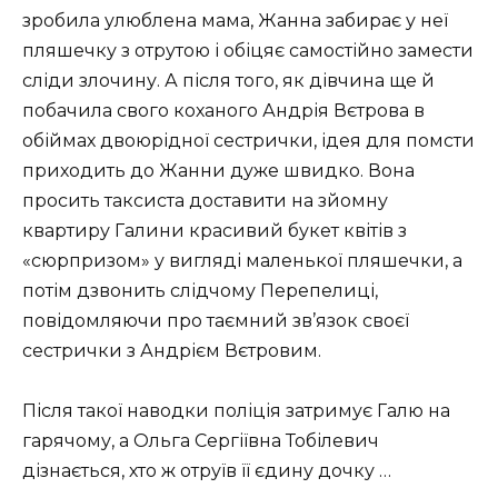
зробила улюблена мама, Жанна забирає у неї
пляшечку з отрутою і обіцяє самостійно замести
сліди злочину. А після того, як дівчина ще й
побачила свого коханого Андрія Вєтрова в
обіймах двоюрідної сестрички, ідея для помсти
приходить до Жанни дуже швидко. Вона
просить таксиста доставити на зйомну
квартиру Галини красивий букет квітів з
«сюрпризом» у вигляді маленької пляшечки, а
потім дзвонить слідчому Перепелиці,
повідомляючи про таємний зв’язок своєї
сестрички з Андрієм Вєтровим.
Після такої наводки поліція затримує Галю на
гарячому, а Ольга Сергіївна Тобілевич
дізнається, хто ж отруїв її єдину дочку …