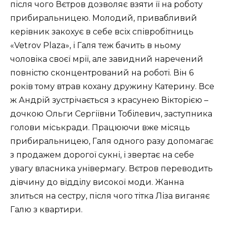
після чого Вєтров дозволяє взяти її на роботу
прибиральницею. Молодий, привабливий
керівник закохує в себе всіх співробітниць
«Vetrov Plaza», і Галя теж бачить в ньому
чоловіка своєї мрії, але завидний наречений
повністю сконцентрований на роботі. Він 6
років тому втрав кохану дружину Катерину. Все
ж Андрій зустрічається з красунею Вікторією –
дочкою Ольги Сергіївни Тобілевич, заступника
голови міськради. Працюючи вже місяць
прибиральницею, Галя одного разу допомагає
з продажем дорогої сукні, і звертає на себе
увагу власника універмагу. Вєтров переводить
дівчину до відділу високої моди. Жанна
злиться на сестру, після чого тітка Ліза виганяє
Галю з квартири.