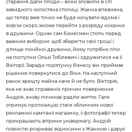
старання дали плоди – вони зловили в сіті
завидного холостяка столиці. Жанна впевнена,
що тепер вже точно не буде ночувати вдома і
зовсім скоро зможе перейти з розряду коханки
в дружини. Однак сам бізнесмен стоїть перед
важким вибором: щоб зберегти свої гроші і
дітище покійної дружини, йому потрібно піти
на поступки Ользі Тобілевич і одружитися на її
Вікторії. Заради порятунку бізнесу він приймає
рішення повернутися до Віки. На наступний
ранок арешту майна наче й не було. Вікторія,
яка не знає справжніх причин повернення
Андрія, знову починає радіти життю. Галя
отримує пропозицію стати обличчям нової
рекламної кампанії магазину, її фотографії тепер
прикрашають вітрини універмагу. Андрій
повністю розриває відносини з Жанною і дарує