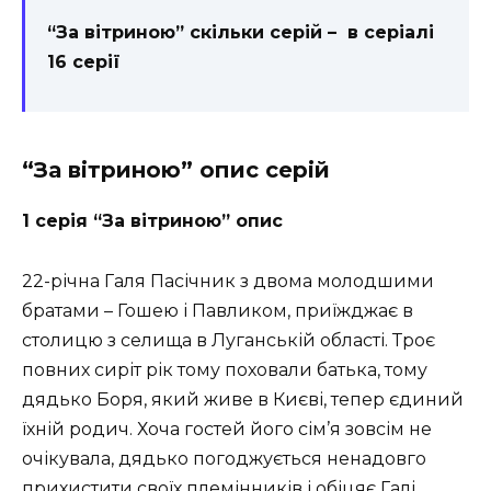
“За вітриною” скільки серій – в серіалі
16 серії
“За вітриною” опис серій
1 серія “За вітриною” опис
22-річна Галя Пасічник з двома молодшими
братами – Гошею і Павликом, приїжджає в
столицю з селища в Луганській області. Троє
повних сиріт рік тому поховали батька, тому
дядько Боря, який живе в Києві, тепер єдиний
їхній родич. Хоча гостей його сім’я зовсім не
очікувала, дядько погоджується ненадовго
прихистити своїх племінників і обіцяє Галі