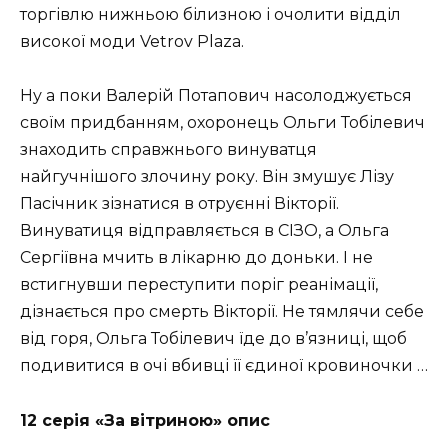
торгівлю нижньою білизною і очолити відділ
високої моди Vetrov Plaza.
Ну а поки Валерій Потапович насолоджується
своїм придбанням, охоронець Ольги Тобілевич
знаходить справжнього винуватця
найгучнішого злочину року. Він змушує Лізу
Пасічник зізнатися в отруєнні Вікторії.
Винуватиця відправляється в СІЗО, а Ольга
Сергіївна мчить в лікарню до доньки. І не
встигнувши переступити поріг реанімації,
дізнається про смерть Вікторії. Не тямлячи себе
від горя, Ольга Тобілевич їде до в’язниці, щоб
подивитися в очі вбивці її єдиної кровиночки …
12 серія «За вітриною» опис