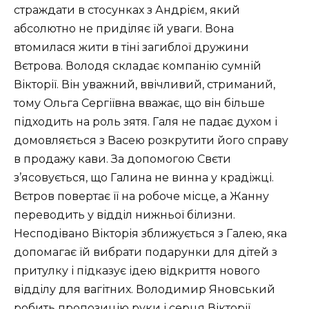
страждати в стосунках з Андрієм, який
абсолютно не приділяє їй уваги. Вона
втомилася жити в тіні загиблої дружини
Вєтрова. Володя складає компанію сумній
Вікторії. Він уважний, ввічливий, стриманий,
тому Ольга Сергіївна вважає, що він більше
підходить на роль зятя. Галя не падає духом і
домовляється з Васею розкрутити його справу
в продажу кави. За допомогою Свєти
з’ясовується, що Галина не винна у крадіжці.
Вєтров повертає її на робоче місце, а Жанну
переводить у відділ нижньої білизни.
Несподівано Вікторія зближується з Галею, яка
допомагає їй вибрати подарунки для дітей з
притулку і підказує ідею відкриття нового
відділу для вагітних. Володимир Яновський
робить пропозицію руки і серця Вікторії.