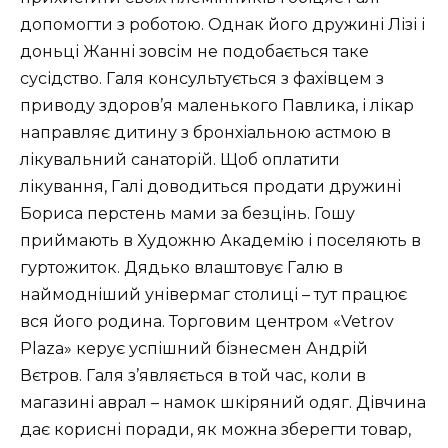
допомогти з роботою. Однак його дружині Лізі і
доньці Жанні зовсім не подобається таке
сусідство. Галя консультується з фахівцем з
приводу здоров’я маленького Павлика, і лікар
направляє дитину з бронхіальною астмою в
лікувальний санаторій. Щоб оплатити
лікування, Галі доводиться продати дружині
Бориса перстень мами за безцінь. Гошу
приймають в Художню Академію і поселяють в
гуртожиток. Дядько влаштовує Галю в
наймодніший універмаг столиці – тут працює
вся його родина. Торговим центром «Vetrov
Plaza» керує успішний бізнесмен Андрій
Вєтров. Галя з’являється в той час, коли в
магазині аврал – намок шкіряний одяг. Дівчина
дає корисні поради, як можна зберегти товар,