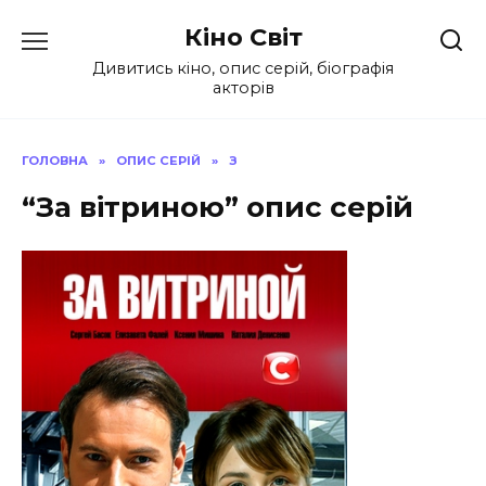
Перейти
Кіно Світ
до
вмісту
Дивитись кіно, опис серій, біографія
акторів
ГОЛОВНА
»
ОПИС СЕРІЙ
»
З
“За вітриною” опис серій