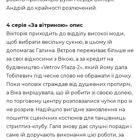
Андрій до крайності розлючений.
4 серія «За вітриною» опис
Вікторія приходить до відділу високої моди,
щоб вибрати весільну сукню, в цьому їй
допомагає Галина. Вєтров переживає більше не
за свої відносини з Вікою, а за кредит на
будівництво «Vetrov Plaza-2», який йому дала
Тобілевич під чесне слово не ображати її дочку.
Поки чоловік страждав від душевних протиріч,
а Віка вирішувала, що їй робити зі своєю долею,
по торговому центру розповзалися чутки про їх
не розрив. Надійшло вигідне замовлення на
пошиття сценічних костюмів для танцівниць
стриптиз-клубу. Галя знову дає слушні поради і
саме їй доручають виконання цієї роботи, за