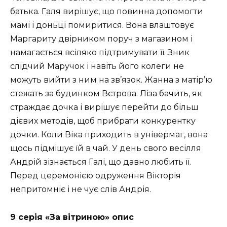
батька. Галя вирішує, що повинна допомогти
мамі і доньці помиритися. Вона влаштовує
Маргариту двірником поруч з магазином і
намагається всіляко підтримувати її. Зник
слідчий Маручок і навіть його колеги не
можуть вийти з ним на зв’язок. Жанна з матір’ю
стежать за будинком Вєтрова. Ліза бачить, як
страждає дочка і вирішує перейти до більш
дієвих методів, щоб прибрати конкурентку
дочки. Коли Віка приходить в універмаг, вона
щось підмішує їй в чай. У день свого весілля
Андрій зізнається Галі, що давно любить її.
Перед церемонією одруження Вікторія
непритомніє і не чує слів Андрія.
9 серія «За вітриною» опис