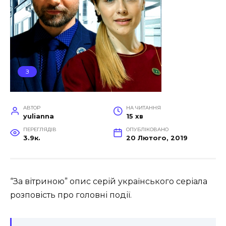
З
АВТОР
НА ЧИТАННЯ
yulianna
15 хв
ПЕРЕГЛЯДІВ
ОПУБЛІКОВАНО
3.9к.
20 Лютого, 2019
“За вітриною” опис серій українського серіала
розповість про головні події.