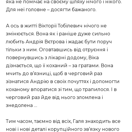
яка не помічає на своєму шляху нічого і нікого.
Для неї головне – досягти бажаного.
А ось в житті Вікторії Тобілевич нічого не
змінюється. Вона як і раніше дуже сильно
любить Андрія Вєтрова і жадає бути поруч
тільки з ним. Оговтавшись від отруєння і
повернувшись з лікарні додому, Віка
дізнається, що її коханий – за гратами. Вона
мчить до в’язниці, щоб в черговий раз
зізнатися Андрію в своїх почуттях і допомогти
коханому впоратися зі тим, що трапилося. І в
черговий раз йде від нього зломлена і
знедолена …
Тим часом, таємно від всіх, Галя знаходить все
нові і нові деталі корупційного зв’язку нового