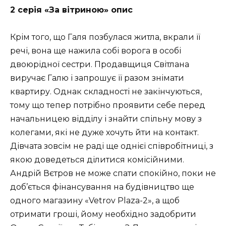
2 серія «За вітриною» опис
Крім того, що Галя позбулася житла, вкрали її
речі, вона ще нажила собі ворога в особі
двоюрідної сестри. Продавщиця Світлана
виручає Галю і запрошує її разом знімати
квартиру. Однак складності не закінчуються,
тому що тепер потрібно проявити себе перед
начальницею відділу і знайти спільну мову з
колегами, які не дуже хочуть йти на контакт.
Дівчата зовсім не раді ще однієї співробітниці, з
якою доведеться ділитися комісійними.
Андрій Вєтров не може спати спокійно, поки не
доб’ється фінансування на будівництво ще
одного магазину «Vetrov Plaza-2», а щоб
отримати гроші, йому необхідно задобрити