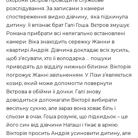
охорони Вєтров проводить службове
розслідування. За записами з камери
спостереження видно дівчину, яка підкинула
дитину. Її впізнає брат Галі Гоша. Вєтров змушує
Романа прибрати всі нелегально встановлені
камери. Віка знаходить сережку Жанни в
квартирі Андрія. Дівчина докладає всіх зусиль,
щоб з’ясувати, хто її володарка … пошуки
приводять до відділу нижньої білизни. Вікторія
погрожує Жанні звільненням. У Лізи з’являється
козир, який може допомогти повернути
Вєтрова в обійми її дочки. Галі знову
доводиться допомагати Вікторії вибирати
весільну сукню, але зараз вона ховає біль і
сльози в очах. Гоша розуміє, що підкидьок – це
його син від дівчини Наташі і тікає в армію.
Вікторія просить Андрія усиновити дитину, але