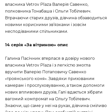
власника Vetrov Plaza Валерія Савенко,
полковника Тонабаша і Ольги Тобілевич.
Втрачаючи старих друзів, дівчина обзаводиться
новими корисними зв’язками і зовсім
несподіваними спільниками.
14 серія «За вітриною» опис
Галина Пасічник втерлася в довіру нового
власника Vetrov Plaza і з легкістю змогла
вручити Валерію Потаповичу Савенко
«троянського коня». Завдяки прихованим
камерам і прослуховуванню, а також допомоги
нових впливових друзів, Галі вдається зібрати
вагомий компромат на Ольгу Тобілевич.
Знаючи, що саме у неї на руках, дівчина сміливо