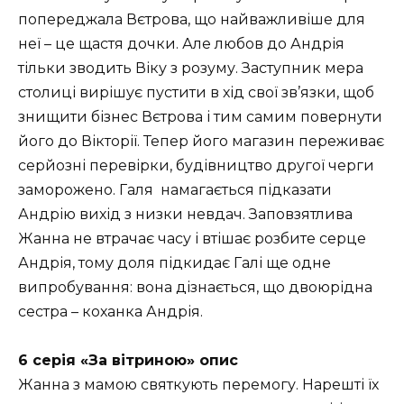
попереджала Вєтрова, що найважливіше для
неї – це щастя дочки. Але любов до Андрія
тільки зводить Віку з розуму. Заступник мера
столиці вирішує пустити в хід свої зв’язки, щоб
знищити бізнес Вєтрова і тим самим повернути
його до Вікторії. Тепер його магазин переживає
серйозні перевірки, будівництво другої черги
заморожено. Галя намагається підказати
Андрію вихід з низки невдач. Заповзятлива
Жанна не втрачає часу і втішає розбите серце
Андрія, тому доля підкидає Галі ще одне
випробування: вона дізнається, що двоюрідна
сестра – коханка Андрія.
6 серія «За вітриною» опис
Жанна з мамою святкують перемогу. Нарешті їх