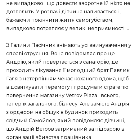
не випадково і що довести зворотне їй ніхто не
дозволить. У розпачі дівчина напивається і,
бажаючи покінчити життя самогубством,
випадково потрапляє у великі неприємності …
З Галини Пасічник знімають усі звинувачення у
справі отруєння. Вона повідомляє про це
Андрію, який повертається з санаторію, де
проходить лікування її молодший брат Павлик.
Галя з нетерпінням чекає коханого вдома, щоб
відсвяткувати перемогу і продумати стратегію
повернення магазину Vetrov Plaza і всього,
тепер їх загального, бізнесу. Але замість Андрія
з ордером на обшук в будинок приходить
слідчий Самойлов, який повідомляє дівчині,
що Андрій Вєтров затриманий за підозрою в
організації вбивства працівника