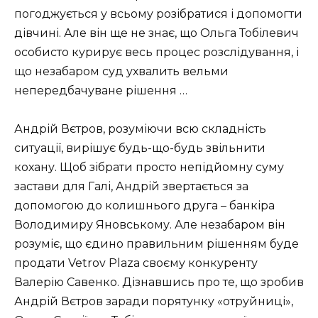
погоджується у всьому розібратися і допомогти
дівчині. Але він ще не знає, що Ольга Тобілевич
особисто курирує весь процес розслідування, і
що незабаром суд ухвалить вельми
непередбачуване рішення …
Андрій Вєтров, розуміючи всю складність
ситуації, вирішує будь-що-будь звільнити
кохану. Щоб зібрати просто непідйомну суму
застави для Галі, Андрій звертається за
допомогою до колишнього друга – банкіра
Володимиру Яновському. Але незабаром він
розуміє, що єдино правильним рішенням буде
продати Vetrov Plaza своєму конкуренту
Валерію Савенко. Дізнавшись про те, що зробив
Андрій Вєтров заради порятунку «отруйниці»,