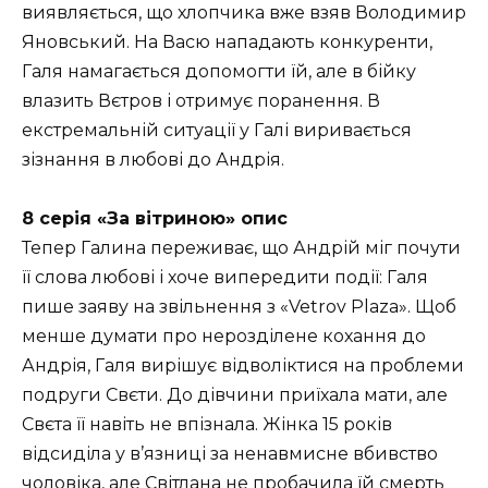
виявляється, що хлопчика вже взяв Володимир
Яновський. На Васю нападають конкуренти,
Галя намагається допомогти їй, але в бійку
влазить Вєтров і отримує поранення. В
екстремальній ситуації у Галі виривається
зізнання в любові до Андрія.
8 серія «За вітриною» опис
Тепер Галина переживає, що Андрій міг почути
її слова любові і хоче випередити події: Галя
пише заяву на звільнення з «Vetrov Plaza». Щоб
менше думати про нерозділене кохання до
Андрія, Галя вирішує відволіктися на проблеми
подруги Свєти. До дівчини приїхала мати, але
Свєта її навіть не впізнала. Жінка 15 років
відсиділа у в’язниці за ненавмисне вбивство
чоловіка, але Світлана не пробачила їй смерть