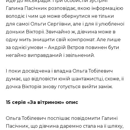
йде до міськради. При особистій зустрічі
Галина Пасічник розповідає, якою інформацією
володіє і чим це може обернутися не тільки
для самої Ольги Сергіївни, але і для її улюбленої
доньки Вікторії. Звичайно ж, дівчина може в
одну мить знищити свій компромат. Але лише
за однієї умови – Андрій Вєтров повинен бути
негайно виправданий і звільнений.
І поки досвідчена і владна Ольга Тобілевич
думає, що відповісти юній шантажистці, схоже, її
дочка Вікторія знову готується вийти заміж.
15 серія «За вітриною» опис
Ольга Тобілевич поспішає повідомити Галині
Пасічник, що дівчина даремно стала на її шляху,