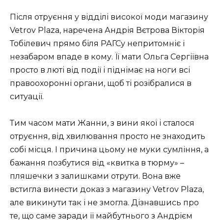
Після отруєння у відділі високої моди магазину
Vetrov Plaza, наречена Андрія Вєтрова Вікторія
Тобілевич прямо біля РАГСу непритомніє і
незабаром впаде в кому. Її мати Ольга Сергіївна
просто в люті від події і піднімає на ноги всі
правоохоронні органи, щоб ті розібралися в
ситуації.
Тим часом мати Жанни, з вини якої і сталося
отруєння, від хвилювання просто не знаходить
собі місця. І причина цьому не муки сумління, а
бажання позбутися від «квитка в тюрму» –
пляшечки з залишками отрути. Вона вже
встигла винести доказ з магазину Vetrov Plaza,
але викинути так і не змогла. Дізнавшись про
те, що саме заради її майбутнього з Андрієм