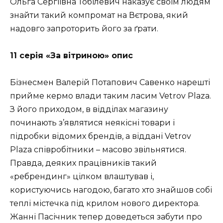
Ольга Сергіївна Тобілевич наказує своїм людям
знайти такий компромат на Вєтрова, який
надовго запроторить його за ґрати.
11 серія «За вітриною» опис
Бізнесмен Валерій Потапович Савенко нарешті
прийме кермо влади таким ласим Vetrov Plaza.
З його приходом, в відділах магазину
починають з’являтися неякісні товари і
підробки відомих брендів, а віддані Vetrov
Plaza співробітники – масово звільнятися.
Правда, деяких працівників такий
«ребрендинг» цілком влаштував і,
користуючись нагодою, багато хто знайшов собі
теплі містечка під крилом нового директора.
Жанні Пасічник тепер доведеться забути про