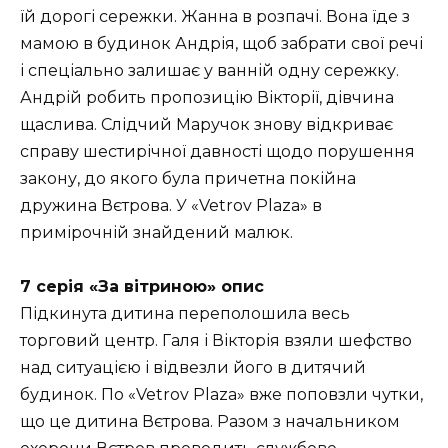
їй дорогі сережки. Жанна в розпачі. Вона їде з
мамою в будинок Андрія, щоб забрати свої речі
і спеціально залишає у ванній одну сережку.
Андрій робить пропозицію Вікторії, дівчина
щаслива. Слідчий Маручок знову відкриває
справу шестирічної давності щодо порушення
закону, до якого була причетна покійна
дружина Вєтрова. У «Vetrov Plaza» в
примірочній знайдений малюк.
7 серія «За вітриною» опис
Підкинута дитина переполошила весь
торговий центр. Галя і Вікторія взяли шефство
над ситуацією і відвезли його в дитячий
будинок. По «Vetrov Plaza» вже поповзли чутки,
що це дитина Вєтрова. Разом з начальником