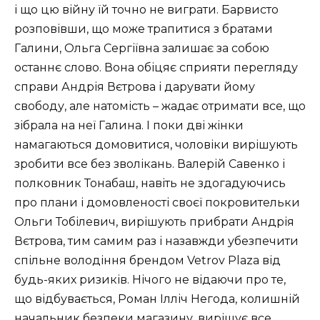
і що цю війну їй точно не виграти. Барвисто
розповівши, що може трапитися з братами
Галини, Ольга Сергіївна залишає за собою
останнє слово. Вона обіцяє сприяти перегляду
справи Андрія Вєтрова і дарувати йому
свободу, але натомість – жадає отримати все, що
зібрала на неї Галина. І поки дві жінки
намагаються домовитися, чоловіки вирішують
зробити все без зволікань. Валерій Савенко і
полковник Тонабаш, навіть не здогадуючись
про плани і домовленості своєї покровительки
Ольги Тобілевич, вирішують прибрати Андрія
Вєтрова, тим самим раз і назавжди убезпечити
спільне володіння брендом Vetrov Plaza від
будь-яких ризиків. Нічого не відаючи про те,
що відбувається, Роман Ілліч Негода, колишній
начальник безпеки магазину, вирішує все