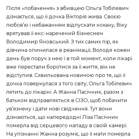
Після «побачення» з вбивцею Ольга Тобілевич
дізнається, що її дочка Вікторія жива. Своєю
любов’ю і небажанням відпускати кохану, Віку
врятував її екс-наречений бізнесмен
Володимир Яновський. З тих самих пір, як
дівчина опинилася в реанімації, Володя кожен
день був поруч з нею і в той момент, коли лікарі
вже перестали боротися за її життя, він не
відступив. Схвильована новиною про те, що її
дочка повернулася з того світу, Ольга Тобілевич
летить до лікарні. А Жанна Пасічник, разом з
батьком відправляється в СІЗО, щоб побачити
ув’язнену і дати нові свідчення. Тут вони
дізнаються, що напередодні Ліза Пасічник
померла від серцевого нападу в своїй камері.
На упізнанні Жанна розуміє, що її мати померла