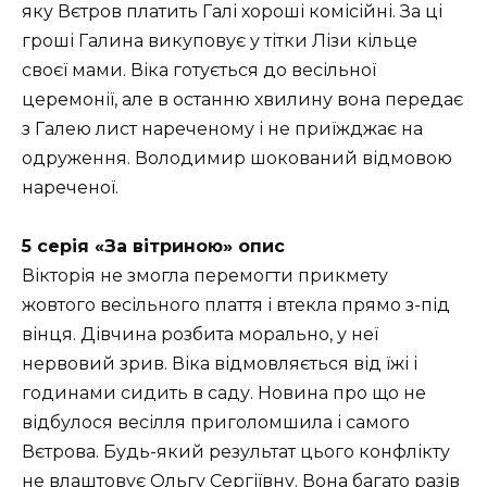
яку Вєтров платить Галі хороші комісійні. За ці
гроші Галина викуповує у тітки Лізи кільце
своєї мами. Віка готується до весільної
церемонії, але в останню хвилину вона передає
з Галею лист нареченому і не приїжджає на
одруження. Володимир шокований відмовою
нареченої.
5 серія «За вітриною» опис
Вікторія не змогла перемогти прикмету
жовтого весільного плаття і втекла прямо з-під
вінця. Дівчина розбита морально, у неї
нервовий зрив. Віка відмовляється від їжі і
годинами сидить в саду. Новина про що не
відбулося весілля приголомшила і самого
Вєтрова. Будь-який результат цього конфлікту
не влаштовує Ольгу Сергіївну. Вона багато разів