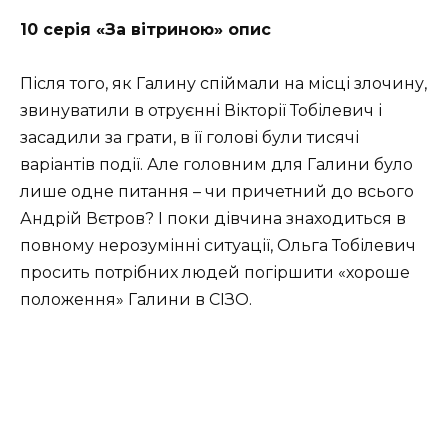
10 серія «За вітриною» опис
Після того, як Галину спіймали на місці злочину,
звинуватили в отруєнні Вікторії Тобілевич і
засадили за грати, в її голові були тисячі
варіантів події. Але головним для Галини було
лише одне питання – чи причетний до всього
Андрій Вєтров? І поки дівчина знаходиться в
повному нерозумінні ситуації, Ольга Тобілевич
просить потрібних людей погіршити «хороше
положення» Галини в СІЗО.